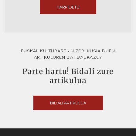
HARPIDETU
EUSKAL KULTURAREKIN ZER IKUSIA DUEN
ARTIKULUREN BAT DAUKAZU?
Parte hartu! Bidali zure
artikulua
BIDALI ARTIKULUA