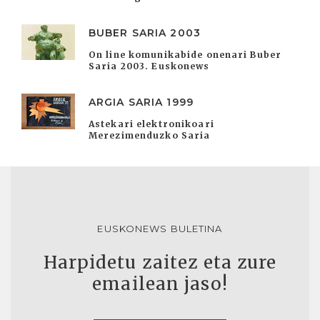
BUBER SARIA 2003
On line komunikabide onenari Buber
Saria 2003. Euskonews
ARGIA SARIA 1999
Astekari elektronikoari
Merezimenduzko Saria
EUSKONEWS BULETINA
Harpidetu zaitez eta zure
emailean jaso!