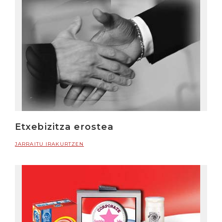
Etxebizitza erostea
JARRAITU IRAKURTZEN