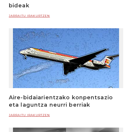
bideak
JARRAITU IRAKURTZEN
Aire-bidaiarientzako konpentsazio
eta laguntza neurri berriak
JARRAITU IRAKURTZEN