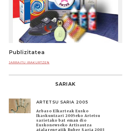
Publizitatea
JARRAITU IRAKURTZEN
SARIAK
ARTETSU SARIA 2005
Arbaso Elkarteak Eusko
Ikaskuntzari 2005eko Artetsu
sarietako bat eman dio
Euskonewseko Artisautza
atalarengatik Buber Saria 2003