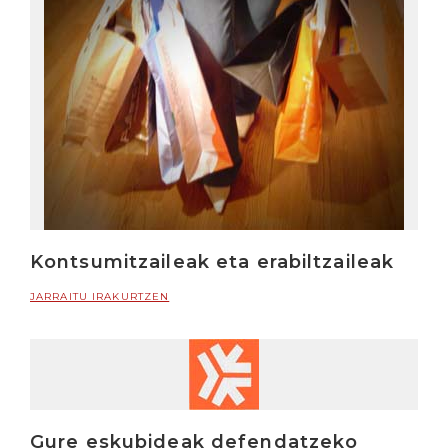
Kontsumitzaileak eta erabiltzaileak
JARRAITU IRAKURTZEN
Gure eskubideak defendatzeko