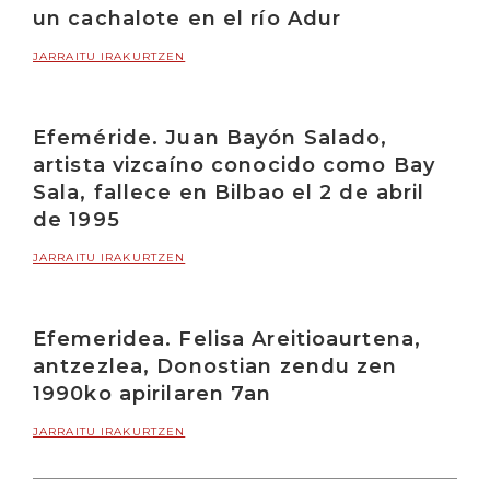
un cachalote en el río Adur
JARRAITU IRAKURTZEN
Efeméride. Juan Bayón Salado,
artista vizcaíno conocido como Bay
Sala, fallece en Bilbao el 2 de abril
de 1995
JARRAITU IRAKURTZEN
Efemeridea. Felisa Areitioaurtena,
antzezlea, Donostian zendu zen
1990ko apirilaren 7an
JARRAITU IRAKURTZEN