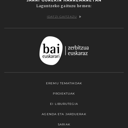
Laguntzeko gaituzu hemen:
IDATZI GAITZAZU
EREMU TEMATIKOAK
PROIEKTUAK
EI LIBURUTEGIA
AGENDA ETA JARDUERAK
SARIAK