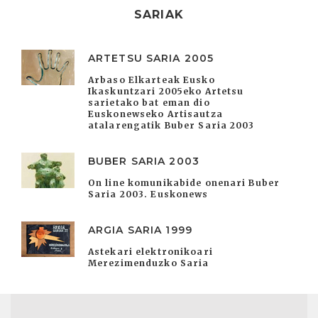
SARIAK
ARTETSU SARIA 2005
Arbaso Elkarteak Eusko
Ikaskuntzari 2005eko Artetsu
sarietako bat eman dio
Euskonewseko Artisautza
atalarengatik Buber Saria 2003
BUBER SARIA 2003
On line komunikabide onenari Buber
Saria 2003. Euskonews
ARGIA SARIA 1999
Astekari elektronikoari
Merezimenduzko Saria