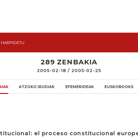
HARPIDETU
289 ZENBAKIA
2005-02-18 / 2005-02-25
AIAK
ATZOKO IRUDIAK
EFEMERIDEAK
EUSKOBOOKS
titucional: el proceso constitucional europ