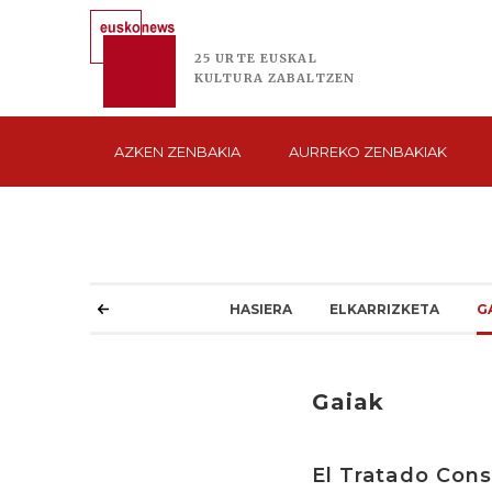
25 URTE
EUSKAL
KULTURA
ZABALTZEN
AZKEN
ZENBAKIA
AURREKO
ZENBAKIAK
HASIERA
ELKARRIZKETA
G
Gaiak
El Tratado Cons