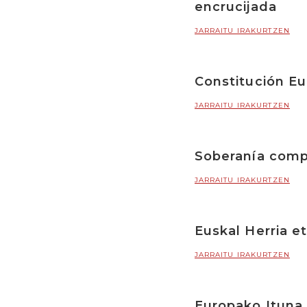
encrucijada
JARRAITU IRAKURTZEN
Constitución Eu
JARRAITU IRAKURTZEN
Soberanía comp
JARRAITU IRAKURTZEN
Euskal Herria e
JARRAITU IRAKURTZEN
Europako Ituna