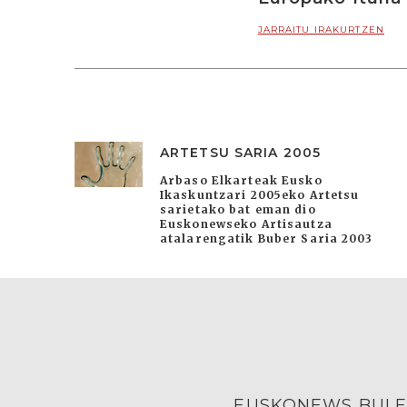
JARRAITU IRAKURTZEN
ARTETSU SARIA 2005
Arbaso Elkarteak Eusko
Ikaskuntzari 2005eko Artetsu
sarietako bat eman dio
Euskonewseko Artisautza
atalarengatik Buber Saria 2003
EUSKONEWS BULE