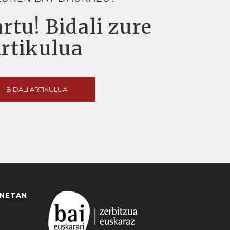
rtu! Bidali zure
artikulua
BIDALI ARTIKULUA
ANETAN