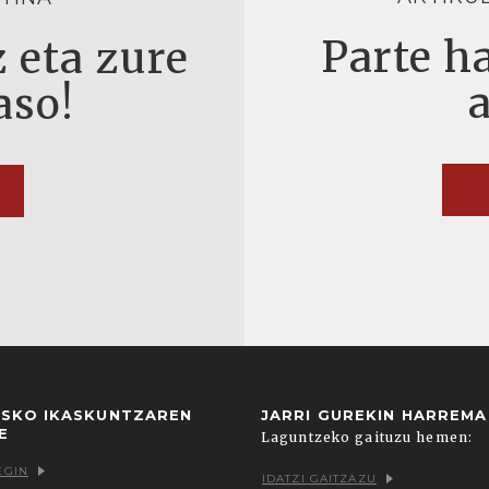
Parte ha
 eta zure
aso!
USKO IKASKUNTZAREN
JARRI GUREKIN HARREM
E
Laguntzeko gaituzu hemen:
EGIN
IDATZI GAITZAZU