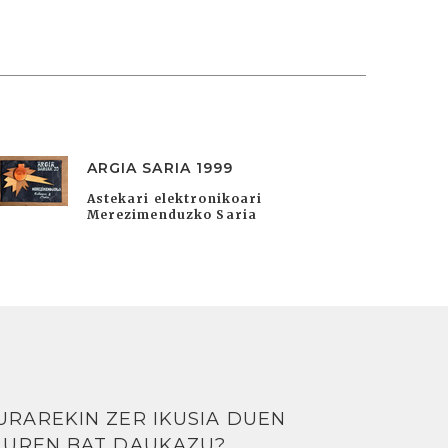
ARGIA SARIA 1999
Astekari elektronikoari
Merezimenduzko Saria
URAREKIN ZER IKUSIA DUEN
LUREN BAT DAUKAZU?