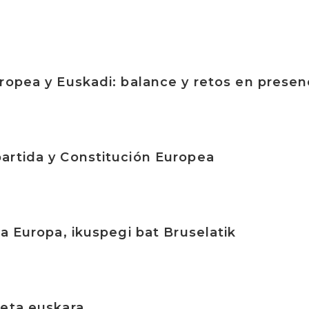
ropea y Euskadi: balance y retos en presen
artida y Constitución Europea
ta Europa, ikuspegi bat Bruselatik
 eta euskara