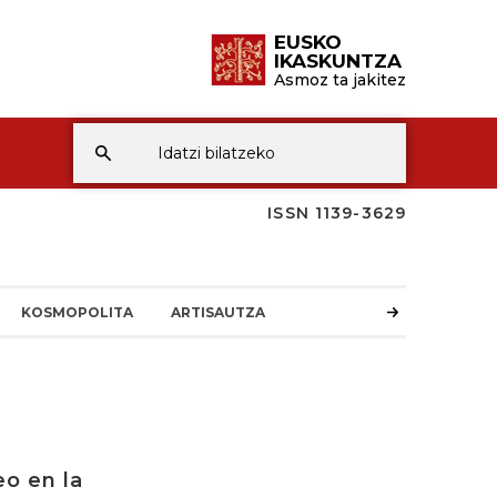
EUSKO
IKASKUNTZA
Asmoz ta jakitez
ISSN 1139-3629
KOSMOPOLITA
ARTISAUTZA
eo en la