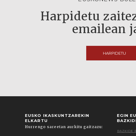
Harpidetu zaitez
emailean j
HARPIDETU
EUSKO IKASKUNTZAREKIN
EGIN E
ELKARTU
BAZKID
Hurrengo sareetan aurkitu gaitzazu:
BAZKIDE 