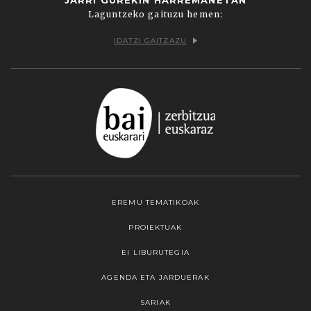
Laguntzeko gaituzu hemen:
IDATZI GAITZAZU
EREMU TEMATIKOAK
PROIEKTUAK
EI LIBURUTEGIA
AGENDA ETA JARDUERAK
SARIAK