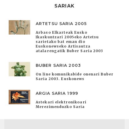
SARIAK
ARTETSU SARIA 2005
Arbaso Elkarteak Eusko
Ikaskuntzari 2005eko Artetsu
sarietako bat eman dio
Euskonewseko Artisautza
atalarengatik Buber Saria 2003
BUBER SARIA 2003
On line komunikabide onenari Buber
Saria 2003. Euskonews
ARGIA SARIA 1999
Astekari elektronikoari
Merezimenduzko Saria