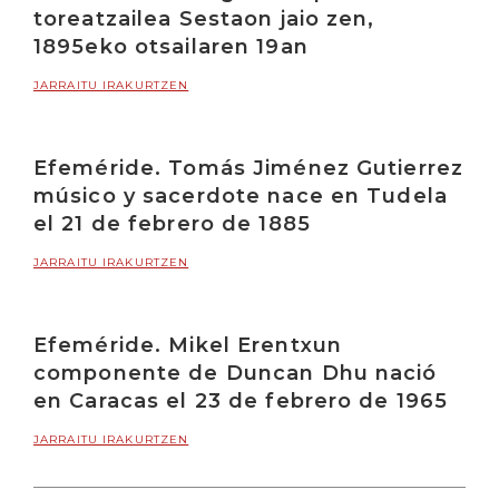
toreatzailea Sestaon jaio zen,
1895eko otsailaren 19an
JARRAITU IRAKURTZEN
Efeméride. Tomás Jiménez Gutierrez
músico y sacerdote nace en Tudela
el 21 de febrero de 1885
JARRAITU IRAKURTZEN
Efeméride. Mikel Erentxun
componente de Duncan Dhu nació
en Caracas el 23 de febrero de 1965
JARRAITU IRAKURTZEN