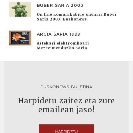
BUBER SARIA 2003
On line komunikabide onenari Buber
Saria 2003. Euskonews
ARGIA SARIA 1999
Astekari elektronikoari
Merezimenduzko Saria
EUSKONEWS BULETINA
Harpidetu zaitez eta zure
emailean jaso!
HARPIDETU