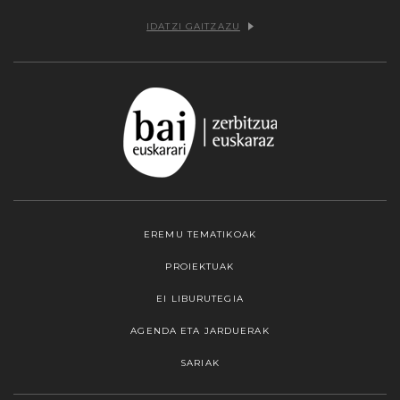
IDATZI GAITZAZU
EREMU TEMATIKOAK
PROIEKTUAK
EI LIBURUTEGIA
AGENDA ETA JARDUERAK
SARIAK