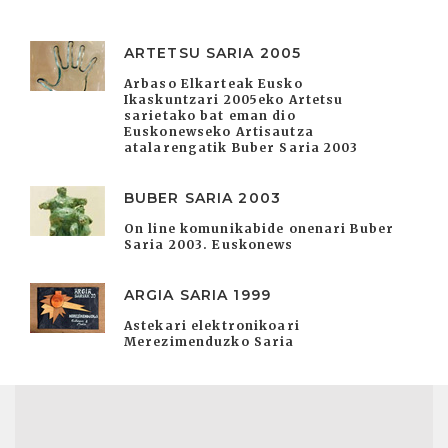
ARTETSU SARIA 2005
Arbaso Elkarteak Eusko
Ikaskuntzari 2005eko Artetsu
sarietako bat eman dio
Euskonewseko Artisautza
atalarengatik Buber Saria 2003
BUBER SARIA 2003
On line komunikabide onenari Buber
Saria 2003. Euskonews
ARGIA SARIA 1999
Astekari elektronikoari
Merezimenduzko Saria