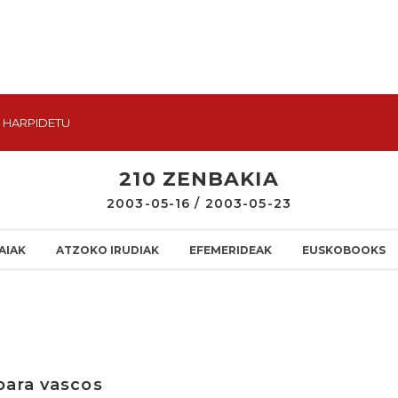
HARPIDETU
210 ZENBAKIA
2003-05-16 / 2003-05-23
AIAK
ATZOKO IRUDIAK
EFEMERIDEAK
EUSKOBOOKS
para vascos