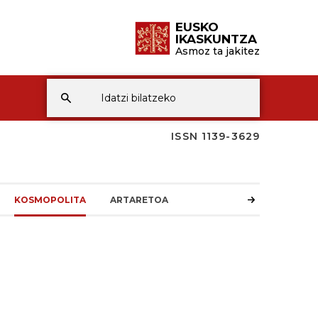
EUSKO
IKASKUNTZA
Asmoz ta jakitez
ISSN 1139-3629
KOSMOPOLITA
ARTARETOA