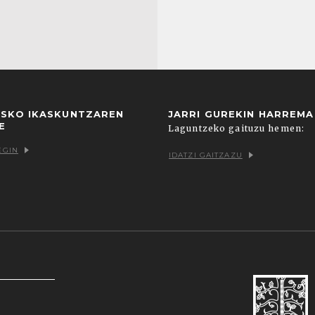
USKO IKASKUNTZAREN
JARRI GUREKIN HARREM
E
Laguntzeko gaituzu hemen:
EGIN
IDATZI GAITZAZU
k zein hirugarrenenak. Hautatu nabigatzeko nahiago