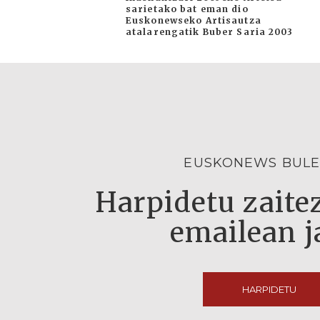
sarietako bat eman dio
Euskonewseko Artisautza
atalarengatik Buber Saria 2003
EUSKONEWS BULE
Harpidetu zaitez
emailean j
HARPIDETU