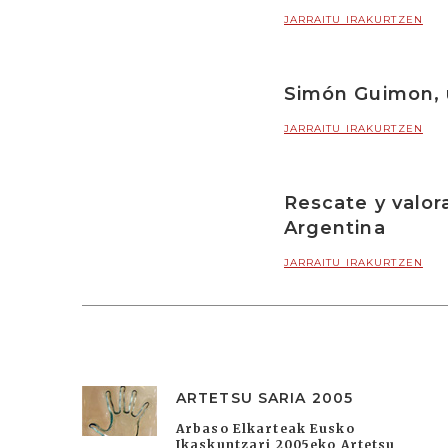
JARRAITU IRAKURTZEN
Simón Guimon, 
JARRAITU IRAKURTZEN
Rescate y valor
Argentina
JARRAITU IRAKURTZEN
ARTETSU SARIA 2005
Arbaso Elkarteak Eusko
Ikaskuntzari 2005eko Artetsu