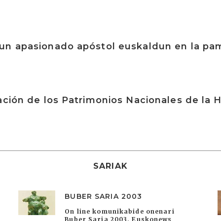
un apasionado apóstol euskaldun en la pa
ación de los Patrimonios Nacionales de la
SARIAK
BUBER SARIA 2003
On line komunikabide onenari
Buber Saria 2003. Euskonews