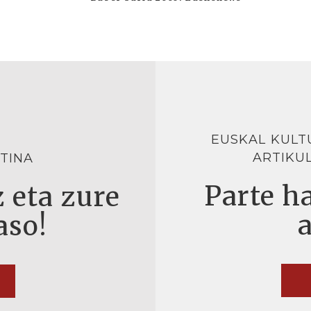
EUSKAL KULT
ARTIKU
TINA
Parte ha
 eta zure
aso!