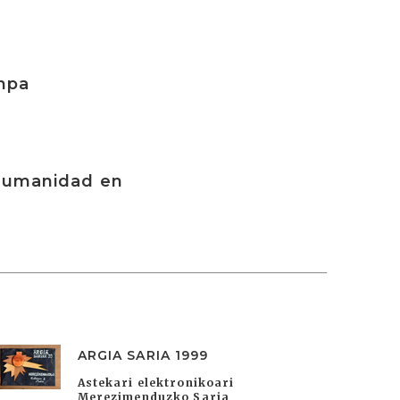
mpa
 Humanidad en
ARGIA SARIA 1999
Astekari elektronikoari
Merezimenduzko Saria