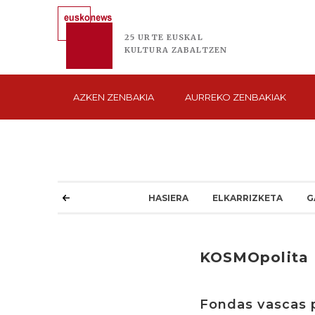
25 URTE
EUSKAL
KULTURA
ZABALTZEN
AZKEN
ZENBAKIA
AURREKO
ZENBAKIAK
HASIERA
ELKARRIZKETA
G
KOSMOpolita
Fondas vascas 