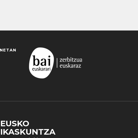
ANETAN
EUSKO
IKASKUNTZA
 duzun cookie aukera. Guztiz desaktibatzea ere