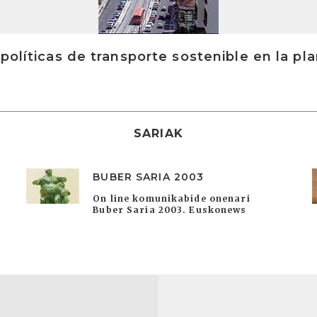
políticas de transporte sostenible en la pla
SARIAK
BUBER SARIA 2003
On line komunikabide onenari
Buber Saria 2003. Euskonews