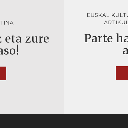
EUSKAL KULT
ARTIKU
TINA
Parte ha
 eta zure
aso!