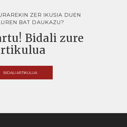
URAREKIN ZER IKUSIA DUEN
LUREN BAT DAUKAZU?
rtu! Bidali zure
artikulua
BIDALI ARTIKULUA