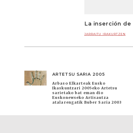
La inserción de 
JARRAITU IRAKURTZEN
ARTETSU SARIA 2005
Arbaso Elkarteak Eusko
Ikaskuntzari 2005eko Artetsu
sarietako bat eman dio
Euskonewseko Artisautza
atalarengatik Buber Saria 2003