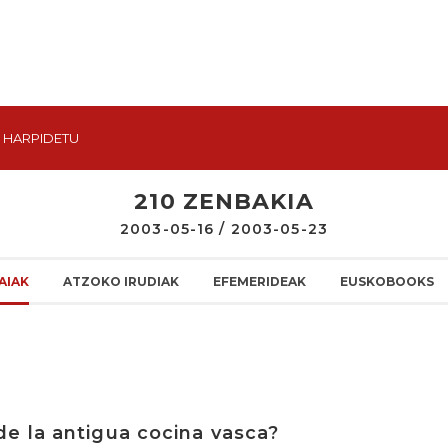
HARPIDETU
210 ZENBAKIA
2003-05-16 / 2003-05-23
AIAK
ATZOKO IRUDIAK
EFEMERIDEAK
EUSKOBOOKS
e la antigua cocina vasca?