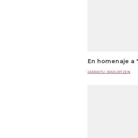
En homenaje a "
JARRAITU IRAKURTZEN