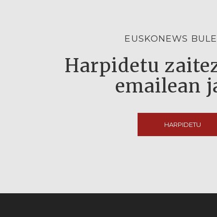
EUSKONEWS BULE
Harpidetu zaitez
emailean j
HARPIDETU