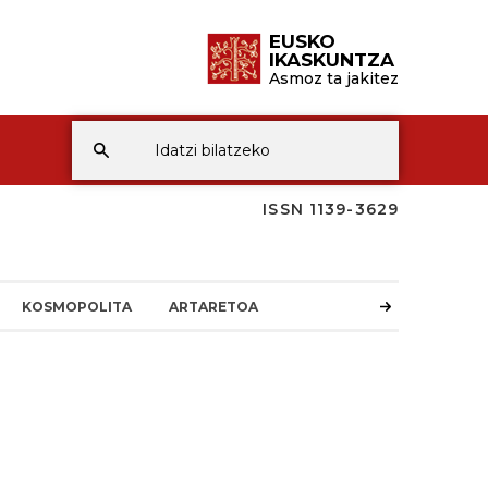
EUSKO
IKASKUNTZA
Asmoz ta jakitez
ISSN 1139-3629
KOSMOPOLITA
ARTARETOA