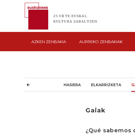
25 URTE
EUSKAL
KULTURA
ZABALTZEN
AZKEN
ZENBAKIA
AURREKO
ZENBAKIAK
HASIERA
ELKARRIZKETA
G
Gaiak
¿Qué sabemos d