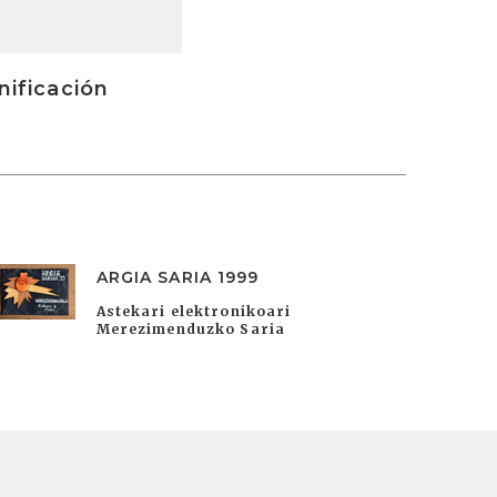
nificación
ARGIA SARIA 1999
Astekari elektronikoari
Merezimenduzko Saria