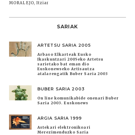
MORALEJO, Itziar
SARIAK
ARTETSU SARIA 2005
Arbaso Elkarteak Eusko
Ikaskuntzari 2005eko Artetsu
sarietako bat eman dio
Euskonewseko Artisautza
atalarengatik Buber Saria 2003
BUBER SARIA 2003
On line komunikabide onenari Buber
Saria 2003. Euskonews
ARGIA SARIA 1999
Astekari elektronikoari
Merezimenduzko Saria