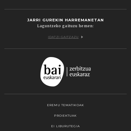
JARRI GUREKIN HARREMANETAN
Laguntzeko gaituzu hemen:
IDATZI GAITZAZU
EREMU TEMATIKOAK
PROIEKTUAK
EI LIBURUTEGIA