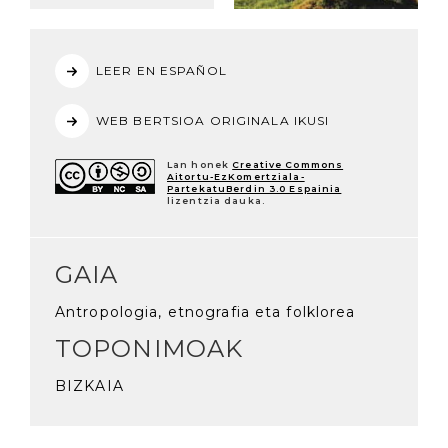
LEER EN ESPAÑOL
WEB BERTSIOA ORIGINALA IKUSI
Lan honek
Creative Commons
Aitortu-EzKomertziala-
PartekatuBerdin 3.0 Espainia
lizentzia dauka.
GAIA
Antropologia, etnografia eta folklorea
TOPONIMOAK
BIZKAIA