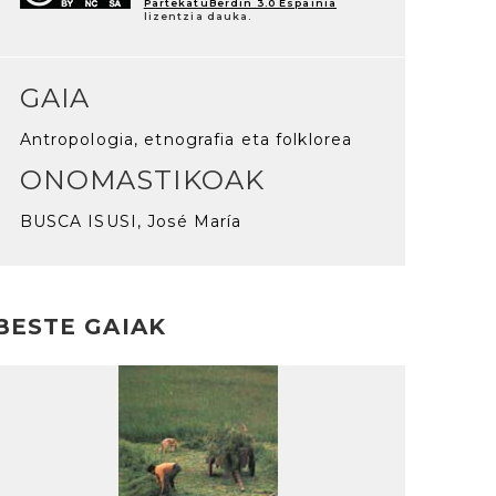
PartekatuBerdin 3.0 Espainia
lizentzia dauka.
GAIA
Antropologia, etnografia eta folklorea
ONOMASTIKOAK
BUSCA ISUSI, José María
BESTE GAIAK
rakurri