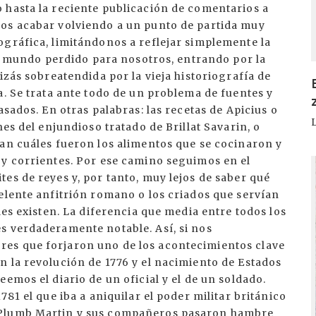
 hasta la reciente publicación de comentarios a
mos acabar volviendo a un punto de partida muy
ográfica, limitándonos a reflejar simplemente la
ese mundo perdido para nosotros, entrando por la
izás sobreatendida por la vieja historiografía de
a. Se trata ante todo de un problema de fuentes y
asados. En otras palabras: las recetas de Apicius o
nes del enjundioso tratado de Brillat Savarin, o
lan cuáles fueron los alimentos que se cocinaron y
 y corrientes. Por ese camino seguimos en el
I
es de reyes y, por tanto, muy lejos de saber qué
elente anfitrión romano o los criados que servían
les existen. La diferencia que media entre todos los
s verdaderamente notable. Así, si nos
es que forjaron uno de los acontecimientos clave
n la revolución de 1776 y el nacimiento de Estados
emos el diario de un oficial y el de un soldado.
781 el que iba a aniquilar el poder militar británico
 Plumb Martin y sus compañeros pasaron hambre