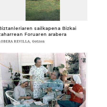
Biztanleriaren sailkapena Bizkai
zaharrean Foruaren arabera
LOBERA REVILLA, Gotzon
rakurri