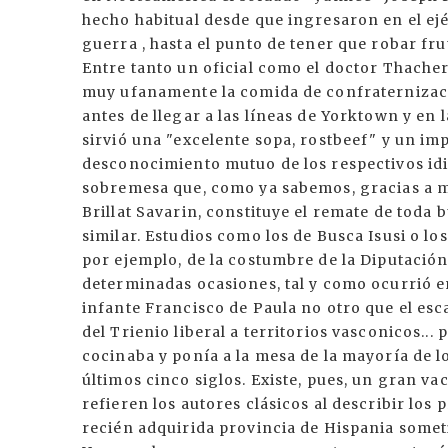
hecho habitual desde que ingresaron en el ejé
guerra , hasta el punto de tener que robar fr
Entre tanto un oficial como el doctor Thacher
muy ufanamente la comida de confraternizaci
antes de llegar a las líneas de Yorktown y en 
sirvió una "excelente sopa, rostbeef" y un impr
desconocimiento mutuo de los respectivos id
sobremesa que, como ya sabemos, gracias a 
Brillat Savarin, constituye el remate de toda 
similar. Estudios como los de Busca Isusi o l
por ejemplo, de la costumbre de la Diputación
determinadas ocasiones, tal y como ocurrió en
infante Francisco de Paula no otro que el esc
del Trienio liberal a territorios vasconicos..
cocinaba y ponía a la mesa de la mayoría de l
últimos cinco siglos. Existe, pues, un gran va
refieren los autores clásicos al describir los 
recién adquirida provincia de Hispania someti