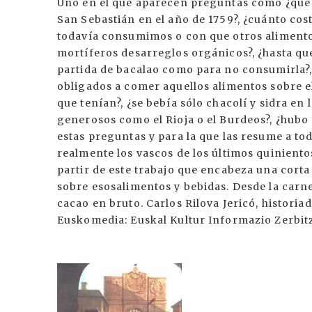
Uno en el que aparecen preguntas como ¿qué c
San Sebastián en el año de 1759?, ¿cuánto co
todavía consumimos o con que otros alimentos
mortíferos desarreglos orgánicos?, ¿hasta q
partida de bacalao como para no consumirla?,
obligados a comer aquellos alimentos sobre el
que tenían?, ¿se bebía sólo chacolí y sidra en
generosos como el Rioja o el Burdeos?, ¿hubo 
estas preguntas y para la que las resume a tod
realmente los vascos de los últimos quiniento
partir de este trabajo que encabeza una corta
sobre esosalimentos y bebidas. Desde la carne,
cacao en bruto. Carlos Rilova Jericó, historia
Euskomedia: Euskal Kultur Informazio Zerbi