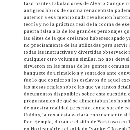
fascinantes fabulaciones de Alvaro Cunqueiro
antiguos libros de cocina renacentista pode
anterior a esa mencionada revolución histori
teoría y no la práctica real de la cocina de 
puerta falsa a la de los grandes personajes qu
las élites de la que creíamos haberescapado y
no precisamente de las utilizadas para servir 
todas las instructivas y divertidas observacio
cualquier otro volumen similar, no nos desve
sirvieron en las mesas de las gentes comunes
banquete de Trimalcion y sentados ante convit
fue lo que comieron los esclavos de aquel exc
las mesas regías sobre las que ya tantos detal
documentos disponibles sobre esta cuestión e
preguntamos de qué se alimentaban los hombr
de nuestra realidad presente, como sucede co
Unidos, la respuesta variará enormemente si le
Por ejemplo, durante el sitio de Yorktown en 1
en Norteamérica el soldado "yankee" Joseph