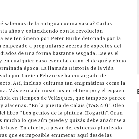
é sabemos de la antigua cocina vasca? Carlos
nta años y coincidiendo con la revolución
ara ese fenómeno por Peter Burke detonada por la
 ha empezado a preguntarse acerca de aspectos del
diados de una forma bastante sesgada. Ese es el
 y en cualquier caso esencial como el de qué y cómo
rminada época. La llamada Historia de la vida
eada por Lucien Febvre se ha encargado de
cto. Así, incluso culturas tan enigmáticas como la
na. Más cerca de nosotros en el tiempo y el espacio
pañola en tiempos de Velázquez, que tampoco parece
 alacenas. "En la puerta de Calais (1748 49)". Oleo
I
del libro "Los genios de la pintura. Hogarth". Gran
es mucho lo que aún puede y quizás debe añadirse a
de base. En efecto, a pesar del esfuerzo planteado
as que es imposible enumerar aquí desde las