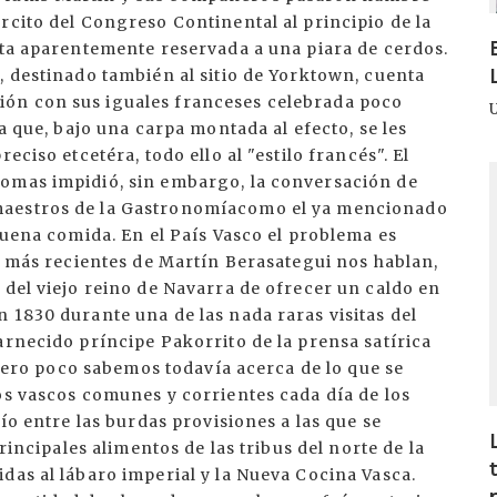
rcito del Congreso Continental al principio de la
uta aparentemente reservada a una piara de cerdos.
, destinado también al sitio de Yorktown, cuenta
ón con sus iguales franceses celebrada poco
la que, bajo una carpa montada al efecto, se les
eciso etcetéra, todo ello al "estilo francés". El
I
iomas impidió, sin embargo, la conversación de
maestros de la Gastronomíacomo el ya mencionado
buena comida. En el País Vasco el problema es
os más recientes de Martín Berasategui nos hablan,
 del viejo reino de Navarra de ofrecer un caldo en
 1830 durante una de las nada raras visitas del
arnecido príncipe Pakorrito de la prensa satírica
. pero poco sabemos todavía acerca de lo que se
os vascos comunes y corrientes cada día de los
cío entre las burdas provisiones a las que se
principales alimentos de las tribus del norte de la
das al lábaro imperial y la Nueva Cocina Vasca.