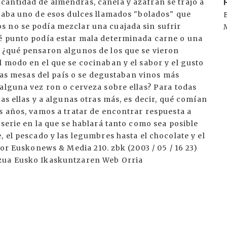
antidad de almendras, canela y azafrán se trajo a
staba uno de esos dulces llamados "bolados" que
 no se podía mezclar una cuajada sin sufrir
ué punto podía estar mala determinada carne o una
 ¿qué pensaron algunos de los que se vieron
 modo en el que se cocinaban y el sabor y el gusto
 las mesas del país o se degustaban vinos más
alguna vez ron o cerveza sobre ellas? Para todas
as ellas y a algunas otras más, es decir, qué comían
s años, vamos a tratar de encontrar respuesta a
 serie en la que se hablará tanto como sea posible
 el pescado y las legumbres hasta el chocolate y el
dor Euskonews & Media 210. zbk (2003 / 05 / 16 23)
tzua Eusko Ikaskuntzaren Web Orria