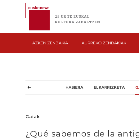
25 URTE
EUSKAL
KULTURA
ZABALTZEN
AZKEN
ZENBAKIA
AURREKO
ZENBAKIAK
HASIERA
ELKARRIZKETA
G
Gaiak
¿Qué sabemos de la anti