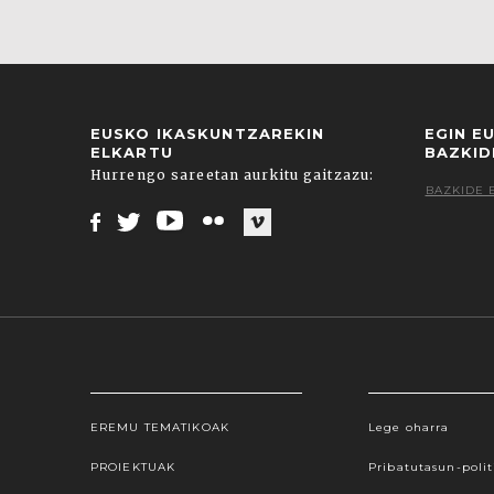
EUSKO IKASKUNTZAREKIN
EGIN E
ELKARTU
BAZKID
Hurrengo sareetan aurkitu gaitzazu:
BAZKIDE 
Facebook
Twitter
Youtube
Flickr
Vimeo
EREMU TEMATIKOAK
Lege oharra
Webgune honek cookieak erabiltzen ditu, propioa
hauta dezakezu. Cookie batzuk blokeatu nahi badit
PROIEKTUAK
Pribatutasun-polit
gure cookie politika onartzen duz