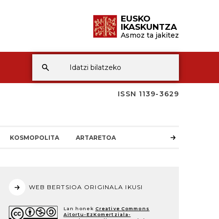
EUSKO
IKASKUNTZA
Asmoz ta jakitez
ISSN 1139-3629
KOSMOPOLITA
ARTARETOA
WEB BERTSIOA ORIGINALA IKUSI
Lan honek
Creative Commons
Aitortu-EzKomertziala-