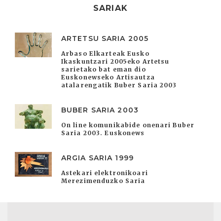
SARIAK
ARTETSU SARIA 2005
Arbaso Elkarteak Eusko
Ikaskuntzari 2005eko Artetsu
sarietako bat eman dio
Euskonewseko Artisautza
atalarengatik Buber Saria 2003
BUBER SARIA 2003
On line komunikabide onenari Buber
Saria 2003. Euskonews
ARGIA SARIA 1999
Astekari elektronikoari
Merezimenduzko Saria