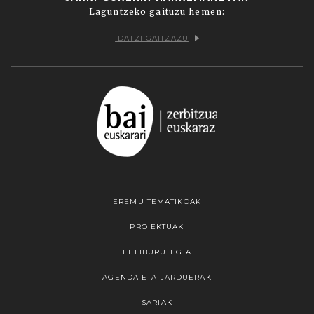
Laguntzeko gaituzu hemen:
IDATZI GAITZAZU
EREMU TEMATIKOAK
PROIEKTUAK
EI LIBURUTEGIA
AGENDA ETA JARDUERAK
SARIAK