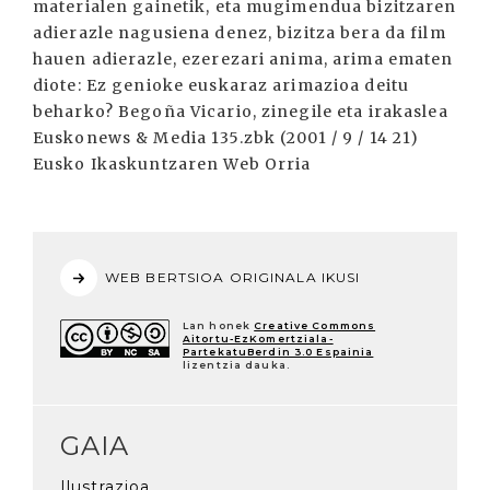
WEB BERTSIOA ORIGINALA IKUSI
Lan honek
Creative Commons
Aitortu-EzKomertziala-
PartekatuBerdin 3.0 Espainia
lizentzia dauka.
GAIA
Ilustrazioa