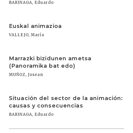
BARINAGA, Eduardo
Irakurri
Euskal animazioa
VALLEJO, María
Irakurri
Marrazki bizidunen ametsa
(Panoramika bat edo)
MUÑOZ, Josean
Irakurri
Situación del sector de la animación:
causas y consecuencias
BARINAGA, Eduardo