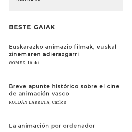
BESTE GAIAK
Irakurri
Euskarazko animazio filmak, euskal
zinemaren adierazgarri
GOMEZ, Iñaki
Irakurri
Breve apunte histórico sobre el cine
de animación vasco
ROLDÁN LARRETA, Carlos
Irakurri
La animación por ordenador