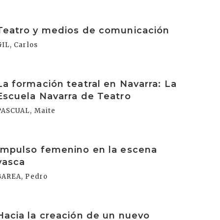
rakurri
Teatro y medios de comunicación
GIL, Carlos
rakurri
La formación teatral en Navarra: La
Escuela Navarra de Teatro
PASCUAL, Maite
rakurri
Impulso femenino en la escena
vasca
BAREA, Pedro
rakurri
Hacia la creación de un nuevo