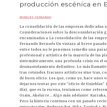
producción escénica en 
BERNUÉS, FERNANDO
La consolidación de las empresas dedicadas a la producción escénica en Euskadi Consideraciones sobre la desconsideración generalizada hacia la urgente necesidad de medidas encaminadas a La consolidación de las empresas dedicadas a la producción escénica en Euskadi Fernando Bernués Un vistazo al breve pasado de la producción escénica en Euskadi encierra si entre todos no le ponemos remedio una paradójica tragedia presente y futura: La madurez profesional y artística de la mayoría de las plataformas de producción conlleva, casi sistemáticamente, una profunda crisis en el seno de dicha estructura, cuando no, su desmantelamiento definitivo. Lo más llamativo de estas crisis es que, a menudo, no se producen tras rotundos fracasos artísticos sino tras, cuando menos, notables éxitos y evidentes muestras de buen oficio. Los que, como yo, hace unos veinte años (osea nada) empezábamos a tentar y a dejarnos tentar por este "oficio de tinieblas" (magnífico espectáculo casi impensable hoy en día), que es la escena, teníamos como referentes a: Cómicos de la Legua, La Cooperativa Denok, Orain, Akelarre... Algo más adelante: Karraka, Geroa, Bekereke, Tarima... hoy desaparecidos. Pero la historia continua con un pasado reciente nutrido de graves y parecidas crisis estructurales: Bederen Bat, Hika, Tanttaka, Maskarada, Legaleon, Ur o Kukubiltxo... por citar, sólo, sobrevivientes. Es cierto que muchos profesionales se reubican o generan otras iniciativas de indudable vitalidad y mismo futuro incierto: Ados, Txalo, Vaiven...pero no es menos cierto que valiosas experiencias y trayectorias, especialmente en el campo de la gestión , la producción, la administración, la distribución y los quehaceres técnicos (lo más glamuroso vamos), se pierden, para siempre, para las tablas y se encuentran, hasta la jubilación, en la caja de ahorros (el afortunado que estaba de excedencia), acabando las tres colgadas que dejó en cuarto de pedagogía o montando un garito con el único colega que le queda trasla debacle grupal por culpa de las bofetadas y discusiones sobre como repartir el suculento patrimonio: una furgoneta, sin seguro, que pierde aceite, material técnico de museo, un fax (de papel térmico), un local con cinco meses de alquiler atrasados, algún que otro millón en créditos avalados por familiares y los bienes inmovilizados de la empresa: cuarenta metros cúbicos de aglomerao, dos mil kilos de hierro y tres baúles de vestuario de época enmohecido. ¿Razones para esta perspectiva desalentadora? Basta con una: El AGOTAMIENTO. Agotamientos físico, emocional y económico instalados en la dinámica cotidiana. A los que se suma, cuando se tiene "éxito" , el agotamiento psicológico que produce, caerse del guindo, y darse cuenta que a pesar del "éxito" los agotamientos anteriores van a permanecer intactos. "Volver a empezar" de la nada y de la duda, es una actitud imprescindible e inevitable ante cada nuevo espectacúlo que me planteo como director. Les juro que es tan difícil hacer un buen espectáculo (o una buena canción, o un buen artículo...) que sólo entre la humildad, la inseguridad y cierta osadía se asoma, a veces, el perfume de "la creación". Pero cuando ese "volver a empezar" se instala entre los complejos mecanismos de producción y organización diaria que entraña la aparente sencillez de una producción escénica y sus representaciones (contratos, publicidad, altas bajas S.S., transporte de material, transporte de personal, cargas descargas, equipos y personal técnico...), el horizonte de la creación artística, que es el único sentido de la producción escénica, se estrangula y se ahoga en la confusión mercantil y la pesadilla administrativa. La producción escénica es una actividad empresarial con unas repercusiones socioeconómicas ignoradas y, a menudo, sorprendentes por rentables. Pero también es una actividad que se convierte en una estafa si no perseguimos condiciones de producción y exhibición (la verdadera pesadilla cotidiana en nuestro entorno) que permitanhorizontes que trasciendan la mera supervivencia económica de nuestras estructuras. Esta es nuestra responsabilidad presente, la de productores, creadores y administraciones. Txalo, "El hombre que confundió a su mujer con un sombrero" No se trata de que los poderes públicos crean en los creadores ni de que los creadores creamos en los políticos. Se trata de que todos creamos e incentivemos una actitud social y personal basada en las relaciones, en establecer un orden de prioridades honesto con la vida de todos y no con las cuentas de resultados de algunos y en aprender, que aún no lo sabemos, lo que se puede aprender, a veces, ante un escenario: A conocer a otro hombre, a otra mujer, es decir: a uno mismo. En Euskadi llevamos demasiado tiempo "disimulando", como país, la carencia de un tejido socio cultural real. No tenemos un verdadero compromiso cultural y lingüístico, no lo tenemos. La intervención pública lleva demasiados años instalada en una "intervención de mínimos" sin ninguna "ambición" proyectada en políticas culturales con objetivos y horizontes que se traduzcan en "leyes". Veinte años de Gobierno Vasco. ¿Para cuando una ley de teatro? ¿Es incapacidad, incredulidad, miedo, ignorancia, olvido? Personalmente pienso que simplemente inconsciencia y falta de perspectiva. Falta un debate serio y profesional sobre objetivos culturales y sus correspondientes diseños de actuación. La excusa de la no intervención en defensa de la "libre competencia" es sólo eso: una frágil excusa. Salvo honrosos ramalazos, privados o públicos (que de todo hay), ignoramos, abandonamos a su suerte y desperdiciamos nuestro "paisaje emocional" (la