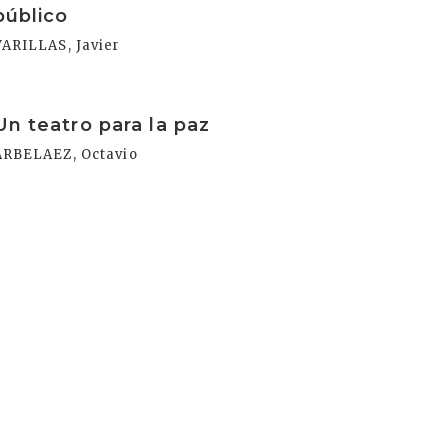
público
VARILLAS, Javier
rakurri
Un teatro para la paz
ARBELAEZ, Octavio