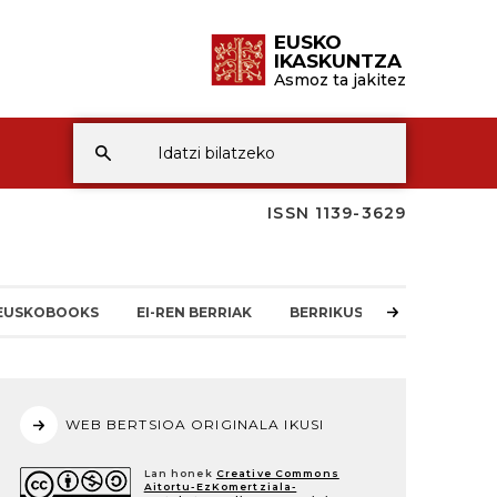
EUSKO
IKASKUNTZA
Asmoz ta jakitez
ISSN 1139-3629
EUSKOBOOKS
EI-REN BERRIAK
BERRIKUSKETAK
ARTA
WEB BERTSIOA ORIGINALA IKUSI
Lan honek
Creative Commons
Aitortu-EzKomertziala-