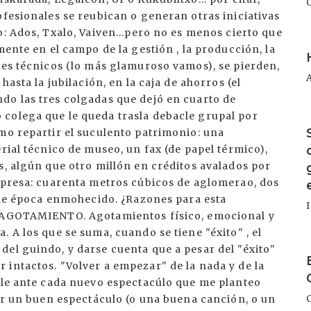
I
I
I