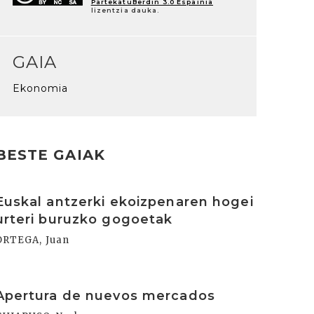
PartekatuBerdin 3.0 Espainia
lizentzia dauka.
GAIA
Ekonomia
BESTE GAIAK
rakurri
Euskal antzerki ekoizpenaren hogei
urteri buruzko gogoetak
ORTEGA, Juan
rakurri
Apertura de nuevos mercados