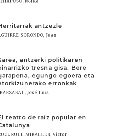
CHIAPUSO, Norka
rakurri
Herritarrak antzezle
AGUIRRE SORONDO, Juan
rakurri
Sarea, antzerki politikaren
oinarrizko tresna gisa. Bere
garapena, egungo egoera eta
etorkizunerako erronkak
IBARZABAL, José Luis
rakurri
El teatro de raíz popular en
Catalunya
CUCURULL MIRALLES, Víctor