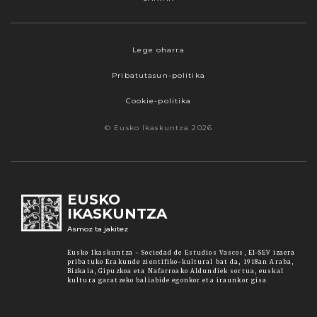
Webgune honek cookieak erabiltzen ditu,
Lege oharra
propioak zein hirugarrenenak. Hautatu
Pribatutasun-politika
nabigatzeko nahiago duzun cookie aukera.
Guztiz desaktibatzea ere hauta dezakezu.
Cookie-politika
Cookie batzuk blokeatu nahi badituzu, egin klik
© Eusko Ikaskuntza 2026
"konfigurazioa" aukeran. "Onartzen dut" botoia
sakatuz gero, aipatutako cookieak eta gure
cookie politika onartzen duzula adierazten ari
zara. Sakatu
Irakurri gehiago
lotura informazio
EUSKO
gehiago lortzeko.
IKASKUNTZA
Asmoz ta jakitez
Onartu
Eusko Ikaskuntza - Sociedad de Estudios Vascos, EI-SEV izaera
pribatuko Erakunde zientifiko-kultural bat da, 1918an Araba,
Bizkaia, Gipuzkoa eta Nafarroako Aldundiek sortua, euskal
kultura garatzeko baliabide egonkor eta iraunkor gisa
Konfiguratu