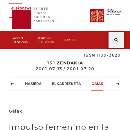
25 URTE
EUSKO
IKASKUNTZA
EUSKAL
Asmoz ta jakitez
KULTURA
ZABALTZEN
AZKEN
AURREKO
HARPIDETU
ZENBAKIA
ZENBAKIAK
ISSN 1139-3629
131 ZENBAKIA
2001-07-13 / 2001-07-20
HASIERA
ELKARRIZKETA
GAIAK
ATZOKO
Gaiak
Impulso femenino en la