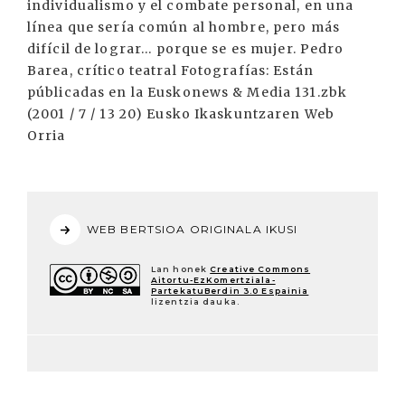
WEB BERTSIOA ORIGINALA IKUSI
Lan honek
Creative Commons
Aitortu-EzKomertziala-
PartekatuBerdin 3.0 Espainia
lizentzia dauka.