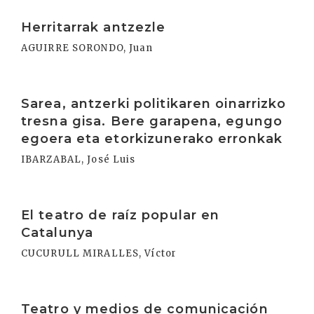
Irakurri
Herritarrak antzezle
AGUIRRE SORONDO, Juan
Irakurri
Sarea, antzerki politikaren oinarrizko
tresna gisa. Bere garapena, egungo
egoera eta etorkizunerako erronkak
IBARZABAL, José Luis
Irakurri
El teatro de raíz popular en
Catalunya
CUCURULL MIRALLES, Víctor
Irakurri
Teatro y medios de comunicación