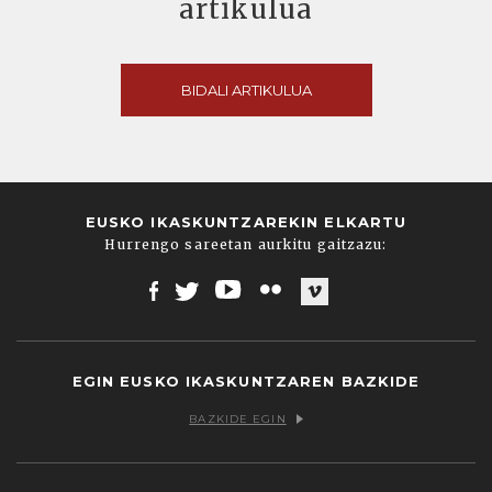
artikulua
BIDALI ARTIKULUA
EUSKO IKASKUNTZAREKIN ELKARTU
Hurrengo sareetan aurkitu gaitzazu:
Facebook
Twitter
Youtube
Flickr
Vimeo
EGIN EUSKO IKASKUNTZAREN BAZKIDE
BAZKIDE EGIN