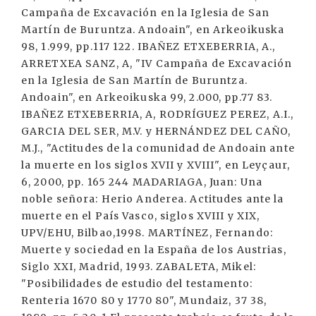
Campaña de Excavación en la Iglesia de San
Martín de Buruntza. Andoain", en Arkeoikuska
98, 1.999, pp.117 122. IBAÑEZ ETXEBERRIA, A.,
ARRETXEA SANZ, A, "IV Campaña de Excavación
en la Iglesia de San Martín de Buruntza.
Andoain", en Arkeoikuska 99, 2.000, pp.77 83.
IBAÑEZ ETXEBERRIA, A, RODRÍGUEZ PEREZ, A.I.,
GARCIA DEL SER, M.V. y HERNÁNDEZ DEL CAÑO,
M.J., "Actitudes de la comunidad de Andoain ante
la muerte en los siglos XVII y XVIII", en Leyçaur,
6, 2000, pp. 165 244 MADARIAGA, Juan: Una
noble señora: Herio Anderea. Actitudes ante la
muerte en el País Vasco, siglos XVIII y XIX,
UPV/EHU, Bilbao,1998. MARTÍNEZ, Fernando:
Muerte y sociedad en la España de los Austrias,
Siglo XXI, Madrid, 1993. ZABALETA, Mikel:
"Posibilidades de estudio del testamento:
Renteria 1670 80 y 1770 80", Mundaiz, 37 38,