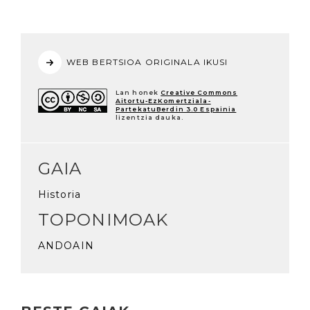
WEB BERTSIOA ORIGINALA IKUSI
Lan honek
Creative Commons
Aitortu-EzKomertziala-
PartekatuBerdin 3.0 Espainia
lizentzia dauka.
GAIA
Historia
TOPONIMOAK
ANDOAIN