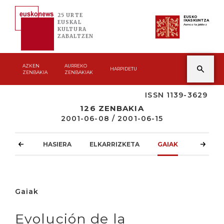
25 URTE
EUSKO
IKASKUNTZA
EUSKAL
Asmoz ta jakitez
KULTURA
ZABALTZEN
AZKEN
AURREKO
HARPIDETU
ZENBAKIA
ZENBAKIAK
ISSN 1139-3629
126 ZENBAKIA
2001-06-08 / 2001-06-15
HASIERA
ELKARRIZKETA
GAIAK
ATZOKO
Gaiak
Evolución de la