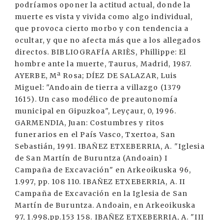
podríamos oponer la actitud actual, donde la
muerte es vista y vivida como algo individual,
que provoca cierto morbo y con tendencia a
ocultar, y que no afecta más que a los allegados
directos. BIBLIOGRAFÍA ARIÈS, Phillippe: El
hombre ante la muerte, Taurus, Madrid, 1987.
AYERBE, Mª Rosa; DÍEZ DE SALAZAR, Luis
Miguel: "Andoain de tierra a villazgo (1379
1615). Un caso modélico de preautonomía
municipal en Gipuzkoa", Leyçaur, 0, 1996.
GARMENDIA, Juan: Costumbres y ritos
funerarios en el País Vasco, Txertoa, San
Sebastián, 1991. IBAÑEZ ETXEBERRIA, A. "Iglesia
de San Martín de Buruntza (Andoain) I
Campaña de Excavación" en Arkeoikuska 96,
1.997, pp. 108 110. IBAÑEZ ETXEBERRIA, A. II
Campaña de Excavación en la Iglesia de San
Martín de Buruntza. Andoain, en Arkeoikuska
97, 1.998,pp.153 158. IBAÑEZ ETXEBERRIA, A. "III