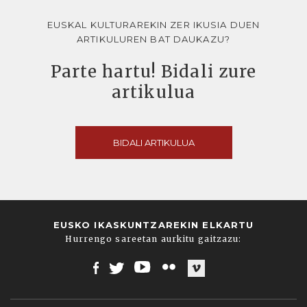
EUSKAL KULTURAREKIN ZER IKUSIA DUEN
ARTIKULUREN BAT DAUKAZU?
Parte hartu! Bidali zure
artikulua
BIDALI ARTIKULUA
EUSKO IKASKUNTZAREKIN ELKARTU
Hurrengo sareetan aurkitu gaitzazu:
Facebook
Twitter
Youtube
Flickr
Vimeo