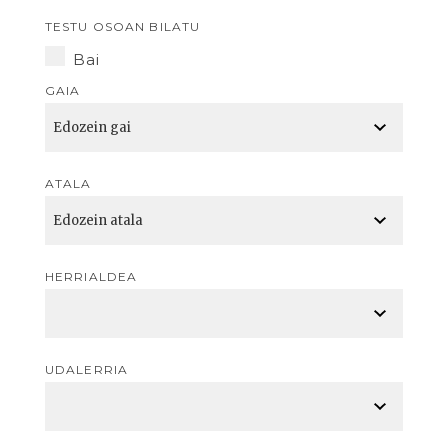
TESTU OSOAN BILATU
Bai
GAIA
ATALA
HERRIALDEA
UDALERRIA