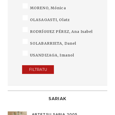
MORENO, Mónica
OLASAGASTI, Olatz
RODRÍGUEZ PÉREZ, Ana Isabel
SOLABARRIETA, Danel
USANDIZAGA, Imanol
FILTRATU
SARIAK
ARTETSU SARIA 2005