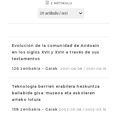
2 ARTIKULU
Evolución de la comunidad de Andoain
en los siglos XVII y XVIII a través de sus
testamentos
126 zenbakia - Gaiak
2001-06-08 / 2001-06-15
Teknologia berrien erabilera hezkuntza
baliabide gisa: museoa eta eskolaren
arteko lotura
158 zenbakia - Gaiak
2002-03-08 / 2002-03-15