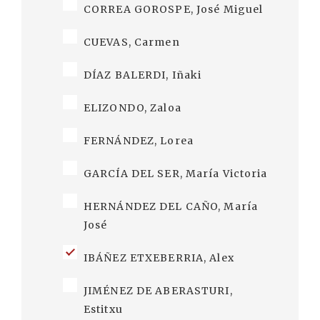
CORREA GOROSPE, José Miguel
CUEVAS, Carmen
DÍAZ BALERDI, Iñaki
ELIZONDO, Zaloa
FERNÁNDEZ, Lorea
GARCÍA DEL SER, María Victoria
HERNÁNDEZ DEL CAÑO, María
José
IBÁÑEZ ETXEBERRIA, Alex
JIMÉNEZ DE ABERASTURI,
Estitxu