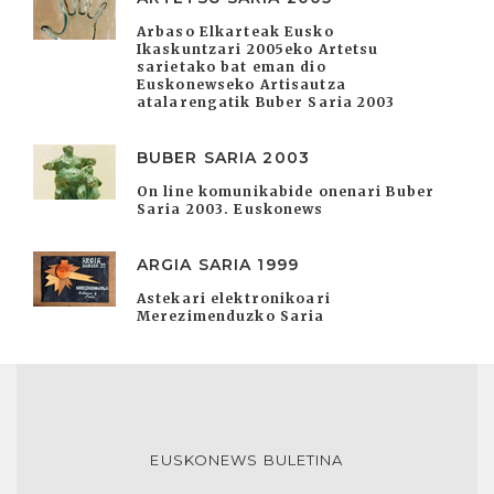
Arbaso Elkarteak Eusko
Ikaskuntzari 2005eko Artetsu
sarietako bat eman dio
Euskonewseko Artisautza
atalarengatik Buber Saria 2003
BUBER SARIA 2003
On line komunikabide onenari Buber
Saria 2003. Euskonews
ARGIA SARIA 1999
Astekari elektronikoari
Merezimenduzko Saria
EUSKONEWS BULETINA