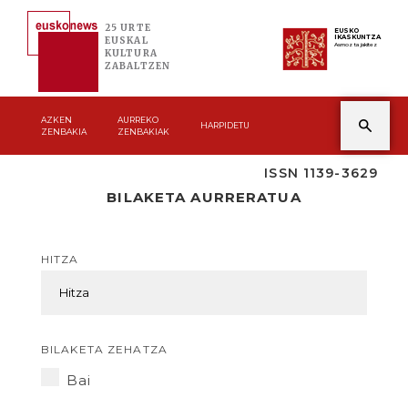
25 URTE
EUSKO
IKASKUNTZA
EUSKAL
Asmoz ta jakitez
KULTURA
ZABALTZEN
AZKEN
AURREKO
HARPIDETU
ZENBAKIA
ZENBAKIAK
ISSN 1139-3629
BILAKETA AURRERATUA
HITZA
BILAKETA ZEHATZA
Bai