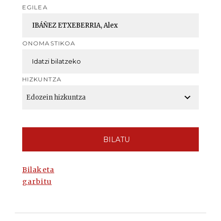
EGILEA
ONOMASTIKOA
HIZKUNTZA
BILATU
Bilaketa
garbitu