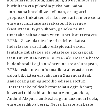
kontalari bihurtuta; gaietan giro urbanora ere
hurbiltzea eta pikardia pixka bat. Saioa
nortasuna borobiltzen zihoan, ezaugarri
propioak finkatzen eta ikusleen artean ere sona
eta onargarritasuna irabazten.Hurrengo
ikasturtean, 1997 98koan, gaueko prime
timerako saltoa eman zuen. Hortik aurrera eta
ETBko Zuzendaritza berriak lehen katea
indartzeko ekarritako erizpideari esker,
lantalde zabalagoa eta bitarteko egokiagoak
izan zituen BERTATIK BERTARAk. Horrela beste
bi denboraldi egin ondoren neure ardurapean,
ETBko eskaintza informatiboa aberastearren
saioa bikoiztea erabaki zuen Zuzendaritzak,
gauekoaz gain eguerdiko edizioa sortuz.
Horretarako taldea birrantolatu egin behar;
kazetari taldea bitan banatu zen: gauekoa,
Andoni Aizpuru aurkezlez gain zuzendari dela,
eta eguerdikoa berriz Nerea Iriarte aurkezle