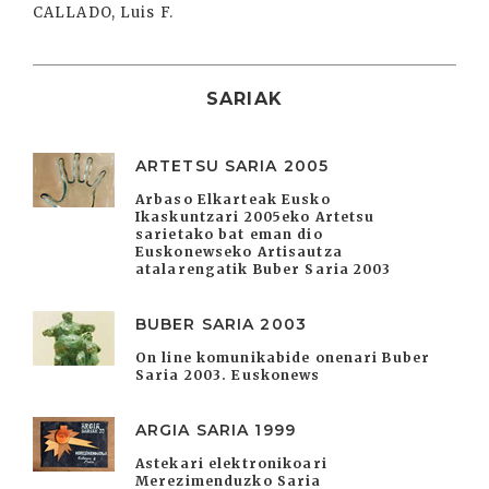
CALLADO, Luis F.
SARIAK
ARTETSU SARIA 2005
Arbaso Elkarteak Eusko
Ikaskuntzari 2005eko Artetsu
sarietako bat eman dio
Euskonewseko Artisautza
atalarengatik Buber Saria 2003
BUBER SARIA 2003
On line komunikabide onenari Buber
Saria 2003. Euskonews
ARGIA SARIA 1999
Astekari elektronikoari
Merezimenduzko Saria