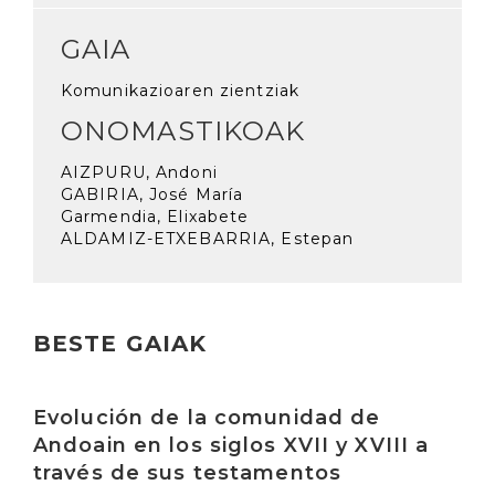
GAIA
Komunikazioaren zientziak
ONOMASTIKOAK
AIZPURU, Andoni
GABIRIA, José María
Garmendia, Elixabete
ALDAMIZ-ETXEBARRIA, Estepan
BESTE GAIAK
Irakurri
Evolución de la comunidad de
Andoain en los siglos XVII y XVIII a
través de sus testamentos