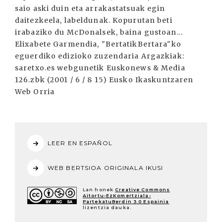
saio aski duin eta arrakastatsuak egin
daitezkeela, labeldunak. Kopurutan beti
irabaziko du McDonalsek, baina gustoan...
Elixabete Garmendia, "BertatikBertara"ko
eguerdiko edizioko zuzendaria Argazkiak:
saretxo.es webgunetik Euskonews & Media
126.zbk (2001 / 6 / 8 15) Eusko Ikaskuntzaren
Web Orria
LEER EN ESPAÑOL
WEB BERTSIOA ORIGINALA IKUSI
Lan honek
Creative Commons
Aitortu-EzKomertziala-
PartekatuBerdin 3.0 Espainia
lizentzia dauka.