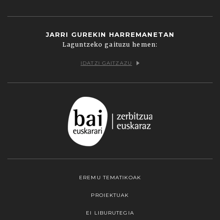
JARRI GUREKIN HARREMANETAN
Laguntzeko gaituzu hemen:
IDATZI GAITZAZU
EREMU TEMATIKOAK
PROIEKTUAK
EI LIBURUTEGIA