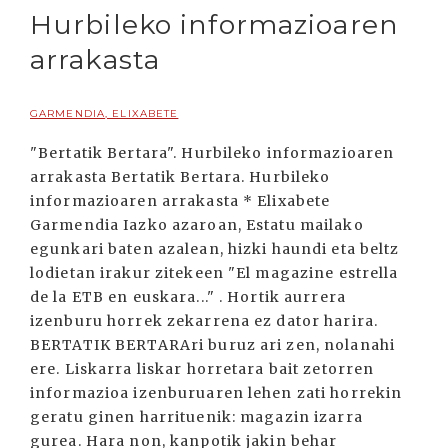
Hurbileko informazioaren
arrakasta
GARMENDIA, ELIXABETE
"Bertatik Bertara". Hurbileko informazioaren
arrakasta Bertatik Bertara. Hurbileko
informazioaren arrakasta * Elixabete
Garmendia Iazko azaroan, Estatu mailako
egunkari baten azalean, hizki haundi eta beltz
lodietan irakur zitekeen "El magazine estrella
de la ETB en euskara..." . Hortik aurrera
izenburu horrek zekarrena ez dator harira.
BERTATIK BERTARAri buruz ari zen, nolanahi
ere. Liskarra liskar horretara bait zetorren
informazioa izenburuaren lehen zati horrekin
geratu ginen harrituenik: magazin izarra
gurea. Hara non, kanpotik jakin behar