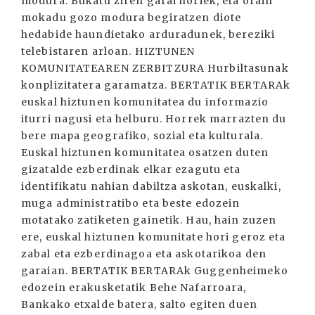
modura. Bukatu ziren garai horiek, eta orain
mokadu gozo modura begiratzen diote
hedabide haundietako arduradunek, bereziki
telebistaren arloan. HIZTUNEN
KOMUNITATEAREN ZERBITZURA Hurbiltasunak
konplizitatera garamatza. BERTATIK BERTARAk
euskal hiztunen komunitatea du informazio
iturri nagusi eta helburu. Horrek marrazten du
bere mapa geografiko, sozial eta kulturala.
Euskal hiztunen komunitatea osatzen duten
gizatalde ezberdinak elkar ezagutu eta
identifikatu nahian dabiltza askotan, euskalki,
muga administratibo eta beste edozein
motatako zatiketen gainetik. Hau, hain zuzen
ere, euskal hiztunen komunitate hori geroz eta
zabal eta ezberdinagoa eta askotarikoa den
garaian. BERTATIK BERTARAk Guggenheimeko
edozein erakusketatik Behe Nafarroara,
Bankako etxalde batera, salto egiten duen