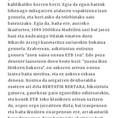
kalifikatibo horren berri. Egia da egun batzuk
lehenago milagarren atalaren ospakizuna izan
genuela, eta hori asko da telebistako saio
batentzako. Egia da, baita ere, aurreko
ikasturtea, 1999 2000koa Madrilen sari bat jasoz
hasi eta Andoaingo Udalak ematen duen
Rikardo Arregi kazetaritza sariarekin bukatua
genuela. Eraberean, askotxotan entzuna
genuen "zuen saioa onena ETB 1en". Edo poza
dexente lausotzen duen beste hori: "zuena ikus
litekeen bakarra", on askoren artean onena
izatea baita meritua, eta ez aukera eskasa
denean. Kontua da seigarren denboraldia
osatzen ari dela BERTATIK BERTARA, bikoiztuta
gainera, gauekoaz gain eguerdiko edizioarekin,
eta honek ETB 1eko klasikoen artean sartzen
du, orpoz orpo jarraitzen diola, bai iraupenean
eta baita ikusleen onarpenean ere, arrakastarik