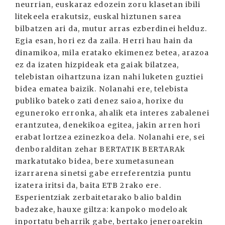
neurrian, euskaraz edozein zoru klasetan ibili
litekeela erakutsiz, euskal hiztunen sarea
bilbatzen ari da, mutur arras ezberdinei helduz.
Egia esan, hori ez da zaila. Herri hau hain da
dinamikoa, mila eratako ekimenez betea, arazoa
ez da izaten hizpideak eta gaiak bilatzea,
telebistan oihartzuna izan nahi luketen guztiei
bidea ematea baizik. Nolanahi ere, telebista
publiko bateko zati denez saioa, horixe du
eguneroko erronka, ahalik eta interes zabalenei
erantzutea, denekikoa egitea, jakin arren hori
erabat lortzea ezinezkoa dela. Nolanahi ere, sei
denboralditan zehar BERTATIK BERTARAk
markatutako bidea, bere xumetasunean
izarrarena sinetsi gabe erreferentzia puntu
izatera iritsi da, baita ETB 2rako ere.
Esperientziak zerbaitetarako balio baldin
badezake, hauxe giltza: kanpoko modeloak
inportatu beharrik gabe, bertako jeneroarekin