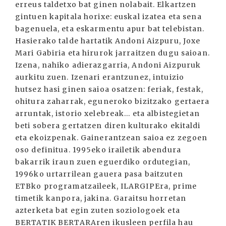
erreus taldetxo bat ginen nolabait. Elkartzen
gintuen kapitala horixe: euskal izatea eta sena
bagenuela, eta eskarmentu apur bat telebistan.
Hasierako talde hartatik Andoni Aizpuru, Joxe
Mari Gabiria eta hirurok jarraitzen dugu saioan.
Izena, nahiko adierazgarria, Andoni Aizpuruk
aurkitu zuen. Izenari erantzunez, intuizio
hutsez hasi ginen saioa osatzen: feriak, festak,
ohitura zaharrak, eguneroko bizitzako gertaera
arruntak, istorio xelebreak... eta albistegietan
beti sobera gertatzen diren kulturako ekitaldi
eta ekoizpenak. Gainerantzean saioa ez zegoen
oso definitua. 1995eko irailetik abendura
bakarrik iraun zuen eguerdiko ordutegian,
1996ko urtarrilean gauera pasa baitzuten
ETBko programatzaileek, ILARGIPEra, prime
timetik kanpora, jakina. Garaitsu horretan
azterketa bat egin zuten soziologoek eta
BERTATIK BERTARAren ikusleen perfila hau