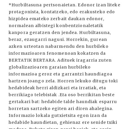
*Hurbiltasuna pertsonaietan. Edonor izan liteke
protagonista, kontatzeko, edo erakusteko edo
hizpidea emateko zerbait daukan edonor,
normalean albistegi konbentzionaletatik
kanpora geratzen den jendea. Hurbiltasuna,
beraz, ezaugarri nagusi. Horrekin, gurean
azken urteotan nabarmendu den hurbileko
informazioaren fenomenoan kokatzen da
BERTATIK BERTARA. Adituek iragarria zuten
globalizazioaren garaian hurbileko
informazioa geroz eta garrantzi haundiagoa
hartzen joango zela. Horren lekuko ditugu toki
hedabideak herri aldizkari eta irratiak, eta
berrikiago telebistak .Eta oso berrikitan beste
gertakari bat: hedabide talde haundiak esparru
horretan sartzeko egiten ari diren ahalegina.
Informazio lokala gutxietsita egon izan da
hedabide haundietan, gehienaz ere senide txiki