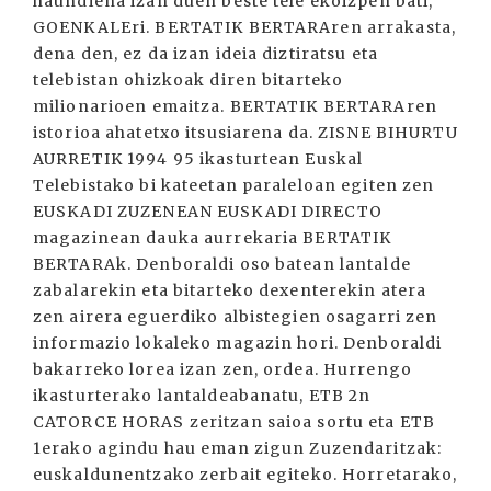
haundiena izan duen beste tele ekoizpen bati,
GOENKALEri. BERTATIK BERTARAren arrakasta,
dena den, ez da izan ideia diztiratsu eta
telebistan ohizkoak diren bitarteko
milionarioen emaitza. BERTATIK BERTARAren
istorioa ahatetxo itsusiarena da. ZISNE BIHURTU
AURRETIK 1994 95 ikasturtean Euskal
Telebistako bi kateetan paraleloan egiten zen
EUSKADI ZUZENEAN EUSKADI DIRECTO
magazinean dauka aurrekaria BERTATIK
BERTARAk. Denboraldi oso batean lantalde
zabalarekin eta bitarteko dexenterekin atera
zen airera eguerdiko albistegien osagarri zen
informazio lokaleko magazin hori. Denboraldi
bakarreko lorea izan zen, ordea. Hurrengo
ikasturterako lantaldeabanatu, ETB 2n
CATORCE HORAS zeritzan saioa sortu eta ETB
1erako agindu hau eman zigun Zuzendaritzak:
euskaldunentzako zerbait egiteko. Horretarako,