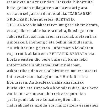
izanik eta neu zuzendari. Horrela, bikoiztuta,
bete genuen milagarren atala eta ari gara
osatzen seigarren denboraldia. IZARRAREN
PRINTZAK Honenbestez, BERTATIK
BERTARAren bilakaeraren mugarriak finkatuta,
eta apalkeria alde batera utzita, ikuslegoaren
faborea irabazi izanaren arrazoiak aletzen has
gintezke. Lehenengo eta behin hurbiltasuna.
*Hurbiltasuna gaietan. Informazio lokalaren
esparrutik abiatu zen BERTATIK BERTARA eta
hortxe eusten dio bere buruari, baina leku
informazioa unibertsalizatuz nolabait,
askotarikoa den euskal hiztunen multzo osoari
interesatzeko ahaleginean. *Hurbiltasuna
kontaeran. Aurkezleak nahiz kazetariak
hurbileko eta zuzeneko kontalari dira, nor bere
estiloan. Gertutasun horrek erreportaien
protagonistak ere kutsatu egiten ditu,
naturalidadez azaldu eta mintzatzera eramanez.