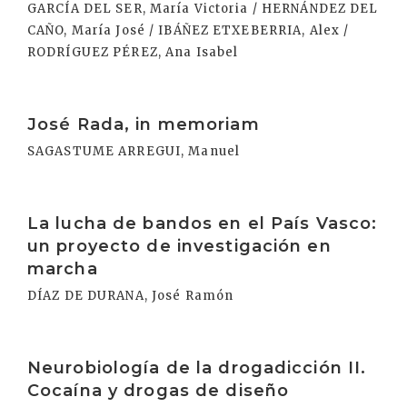
GARCÍA DEL SER, María Victoria / HERNÁNDEZ DEL
CAÑO, María José / IBÁÑEZ ETXEBERRIA, Alex /
RODRÍGUEZ PÉREZ, Ana Isabel
Irakurri
José Rada, in memoriam
SAGASTUME ARREGUI, Manuel
Irakurri
La lucha de bandos en el País Vasco:
un proyecto de investigación en
marcha
DÍAZ DE DURANA, José Ramón
Irakurri
Neurobiología de la drogadicción II.
Cocaína y drogas de diseño