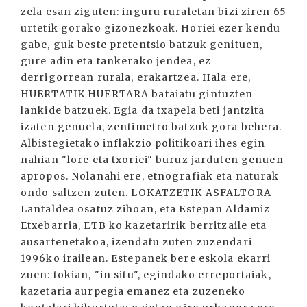
zela esan ziguten: inguru ruraletan bizi ziren 65
urtetik gorako gizonezkoak. Horiei ezer kendu
gabe, guk beste pretentsio batzuk genituen,
gure adin eta tankerako jendea, ez
derrigorrean rurala, erakartzea. Hala ere,
HUERTATIK HUERTARA bataiatu gintuzten
lankide batzuek. Egia da txapela beti jantzita
izaten genuela, zentimetro batzuk gora behera.
Albistegietako inflakzio politikoari ihes egin
nahian "lore eta txoriei" buruz jarduten genuen
apropos. Nolanahi ere, etnografiak eta naturak
ondo saltzen zuten. LOKATZETIK ASFALTORA
Lantaldea osatuz zihoan, eta Estepan Aldamiz
Etxebarria, ETB ko kazetaririk berritzaile eta
ausartenetakoa, izendatu zuten zuzendari
1996ko irailean. Estepanek bere eskola ekarri
zuen: tokian, "in situ", egindako erreportaiak,
kazetaria aurpegia emanez eta zuzeneko