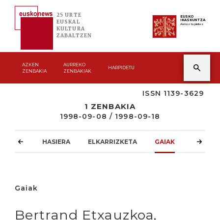
25 URTE
EUSKO
IKASKUNTZA
EUSKAL
Asmoz ta jakitez
KULTURA
ZABALTZEN
AZKEN
AURREKO
HARPIDETU
ZENBAKIA
ZENBAKIAK
ISSN 1139-3629
1 ZENBAKIA
1998-09-08 / 1998-09-18
HASIERA
ELKARRIZKETA
GAIAK
ATZOKO
Gaiak
Bertrand Etxauzkoa,