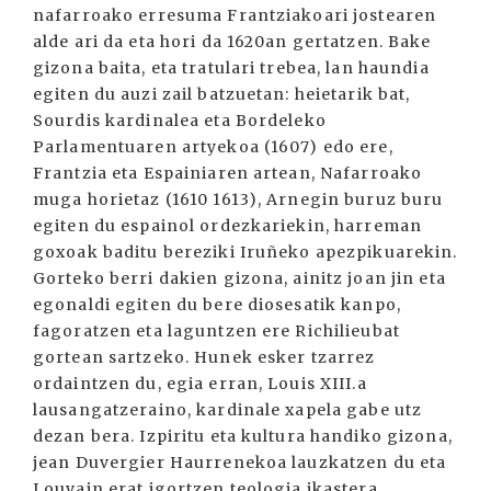
nafarroako erresuma Frantziakoari jostearen
alde ari da eta hori da 1620an gertatzen. Bake
gizona baita, eta tratulari trebea, lan haundia
egiten du auzi zail batzuetan: heietarik bat,
Sourdis kardinalea eta Bordeleko
Parlamentuaren artyekoa (1607) edo ere,
Frantzia eta Espainiaren artean, Nafarroako
muga horietaz (1610 1613), Arnegin buruz buru
egiten du espainol ordezkariekin, harreman
goxoak baditu bereziki Iruñeko apezpikuarekin.
Gorteko berri dakien gizona, ainitz joan jin eta
egonaldi egiten du bere diosesatik kanpo,
fagoratzen eta laguntzen ere Richilieubat
gortean sartzeko. Hunek esker tzarrez
ordaintzen du, egia erran, Louis XIII.a
lausangatzeraino, kardinale xapela gabe utz
dezan bera. Izpiritu eta kultura handiko gizona,
jean Duvergier Haurrenekoa lauzkatzen du eta
Louvain erat igortzen teologia ikastera