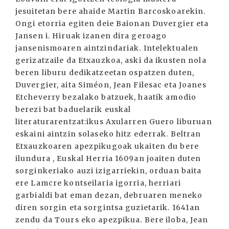
jesuitetan bere ahaide Martin Barcoskoarekin.
Ongi etorria egiten deie Baionan Duvergier eta
Jansen i. Hiruak izanen dira geroago
jansenismoaren aintzindariak. Intelektualen
gerizatzaile da Etxauzkoa, aski da ikusten nola
beren liburu dedikatzeetan ospatzen duten,
Duvergier, aita Siméon, Jean Filesac eta Joanes
Etcheverry bezalako batzuek, haatik amodio
berezi bat baduelarik euskal
literaturarentzat:ikus Axularren Guero liburuan
eskaini aintzin solaseko hitz ederrak. Beltran
Etxauzkoaren apezpikugoak ukaiten du bere
ilundura , Euskal Herria 1609an joaiten duten
sorginkeriako auzi izigarriekin, orduan baita
ere Lamcre kontseilaria igorria, herriari
garbialdi bat eman dezan, debruaren meneko
diren sorgin eta sorgintsa guzietarik. 1641an
zendu da Tours eko apezpikua. Bere iloba, Jean