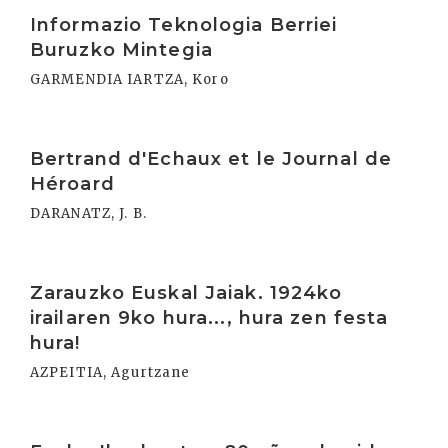
Irakurri
Informazio Teknologia Berriei
Buruzko Mintegia
GARMENDIA IARTZA, Koro
Irakurri
Bertrand d'Echaux et le Journal de
Héroard
DARANATZ, J. B.
Irakurri
Zarauzko Euskal Jaiak. 1924ko
irailaren 9ko hura..., hura zen festa
hura!
AZPEITIA, Agurtzane
Irakurri