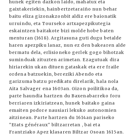
hunek egiten dazkon laido, mahatux eta
gaixtakeriekin, hainbertzetaraiño nun behar
baitu eliza gizonakzonbit aldiz ere baionatik
urruindu, eta Tourseko artxapezpikutegia
eskaintzen baitakote bizi molde hobe baten
menturan (1618). Argitasuna guti dugu betalde
haren apezpiku lanaz, nun ez den bakearen alde
bermatu dela, erlisioneko gerlek gogo bihotzak
suminduak zituzten arimetan. Ezagutuak dira
hiriarekin ukan dituen gataskak eta ere fraile
ordena batzuekin, bereziki Abendo eta
garizuma batzu predikatu direlarik, hala nola
Aita Salvager ena 1603an. Gizon poilitikoa da,
parte haundia hartzen du Baxenabarreko foru
berriaren izkiriatzean, hunek baitako gaina
emaiten podore nausiari lekuko autonomien
aitzinean. Parte hartzen du 1614an pariseko
"Etats généraux" biltzarretan , bai eta
Frantziako Apez klasaren Biltzar Osoan 1615an.