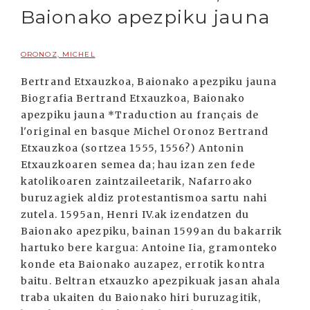
Baionako apezpiku jauna
ORONOZ, MICHEL
Bertrand Etxauzkoa, Baionako apezpiku jauna
Biografia Bertrand Etxauzkoa, Baionako
apezpiku jauna *Traduction au français de
l'original en basque Michel Oronoz Bertrand
Etxauzkoa (sortzea 1555, 1556?) Antonin
Etxauzkoaren semea da; hau izan zen fede
katolikoaren zaintzaileetarik, Nafarroako
buruzagiek aldiz protestantismoa sartu nahi
zutela. 1595an, Henri IV.ak izendatzen du
Baionako apezpiku, bainan 1599an du bakarrik
hartuko bere kargua: Antoine Iia, gramonteko
konde eta Baionako auzapez, errotik kontra
baitu. Beltran etxauzko apezpikuak jasan ahala
traba ukaiten du Baionako hiri buruzagitik,