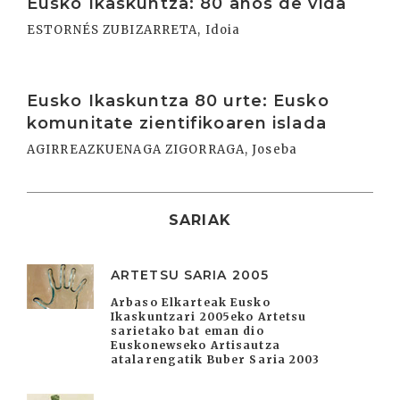
Eusko Ikaskuntza: 80 años de vida
ESTORNÉS ZUBIZARRETA, Idoia
Irakurri
Eusko Ikaskuntza 80 urte: Eusko
komunitate zientifikoaren islada
AGIRREAZKUENAGA ZIGORRAGA, Joseba
SARIAK
ARTETSU SARIA 2005
Arbaso Elkarteak Eusko
Ikaskuntzari 2005eko Artetsu
sarietako bat eman dio
Euskonewseko Artisautza
atalarengatik Buber Saria 2003