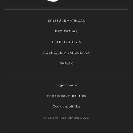
EREMU TEMATIKOAK
PROIEKTUAK
EI LIBURUTEGIA
AGENDA ETA JARDUERAK
SARIAK
Webgune honek cookieak erabiltzen ditu,
Lege oharra
propioak zein hirugarrenenak. Hautatu
Pribatutasun-politika
nabigatzeko nahiago duzun cookie aukera.
Guztiz desaktibatzea ere hauta dezakezu.
Cookie-politika
Cookie batzuk blokeatu nahi badituzu, egin klik
© Eusko Ikaskuntza 2026
"konfigurazioa" aukeran. "Onartzen dut" botoia
sakatuz gero, aipatutako cookieak eta gure