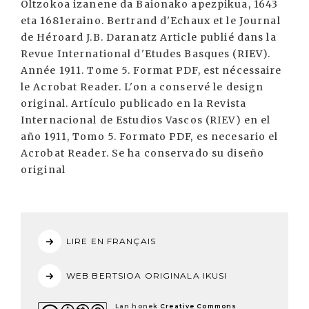
Oltzokoa izanene da Baionako apezpikua, 1643
eta 1681eraino. Bertrand d'Echaux et le Journal
de Héroard J.B. Daranatz Article publié dans la
Revue International d'Etudes Basques (RIEV).
Année 1911. Tome 5. Format PDF, est nécessaire
le Acrobat Reader. L'on a conservé le design
original. Artículo publicado en la Revista
Internacional de Estudios Vascos (RIEV) en el
año 1911, Tomo 5. Formato PDF, es necesario el
Acrobat Reader. Se ha conservado su diseño
original
LIRE EN FRANÇAIS
WEB BERTSIOA ORIGINALA IKUSI
Lan honek
Creative Commons