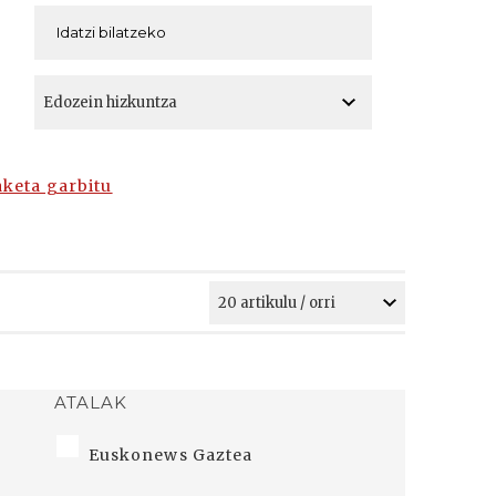
A
A
aketa garbitu
ATALAK
Euskonews Gaztea