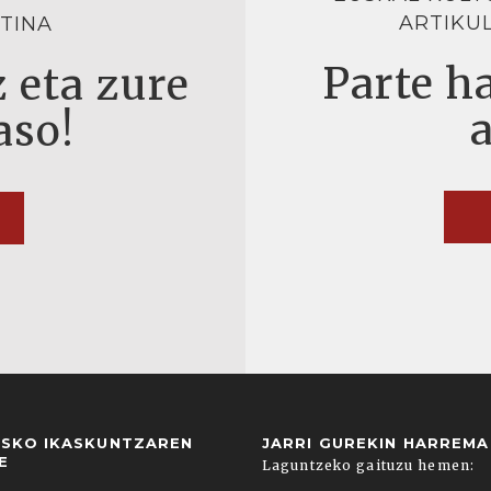
ARTIKU
TINA
Parte ha
 eta zure
aso!
USKO IKASKUNTZAREN
JARRI GUREKIN HARREM
E
Laguntzeko gaituzu hemen: