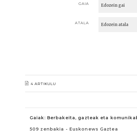
GAIA
ATALA
4 ARTIKULU
Gaiak: Berbakeita, gazteak eta komunika
509 zenbakia - Euskonews Gaztea