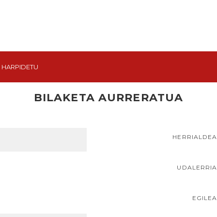
HARPIDETU
BILAKETA AURRERATUA
HERRIALDE
UDALERRI
EGILE