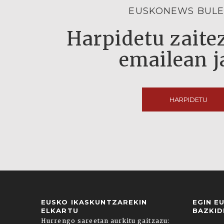
EUSKONEWS BULE
Harpidetu zaitez
emailean j
HARPIDETU
EUSKO IKASKUNTZAREKIN
EGIN E
ELKARTU
BAZKID
Hurrengo sareetan aurkitu gaitzazu: