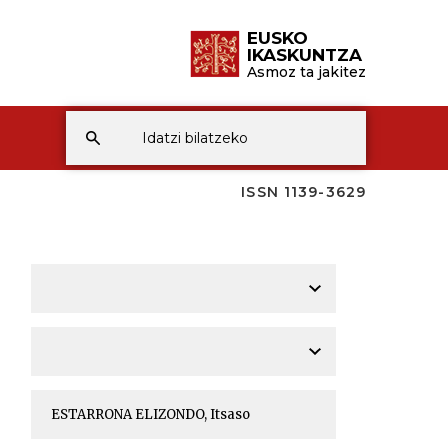
EUSKO
IKASKUNTZA
Asmoz ta jakitez
ISSN 1139-3629
A
A
A