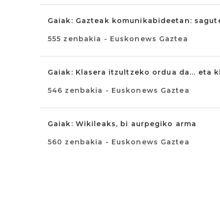
Gaiak: Gazteak komunikabideetan: sagut
555 zenbakia - Euskonews Gaztea
Gaiak: Klasera itzultzeko ordua da... eta 
546 zenbakia - Euskonews Gaztea
Gaiak: Wikileaks, bi aurpegiko arma
560 zenbakia - Euskonews Gaztea