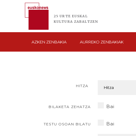
25 URTE
EUSKAL
KULTURA
ZABALTZEN
AZKEN
ZENBAKIA
AURREKO
ZENBAKIAK
HITZA
Bai
BILAKETA ZEHATZA
Bai
TESTU OSOAN BILATU