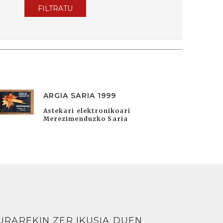
FILTRATU
ARGIA SARIA 1999
Astekari elektronikoari
Merezimenduzko Saria
URAREKIN ZER IKUSIA DUEN