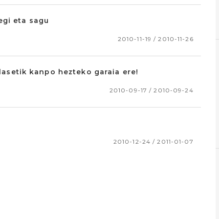
egi eta sagu
2010-11-19 / 2010-11-26
klasetik kanpo hezteko garaia ere!
2010-09-17 / 2010-09-24
2010-12-24 / 2011-01-07