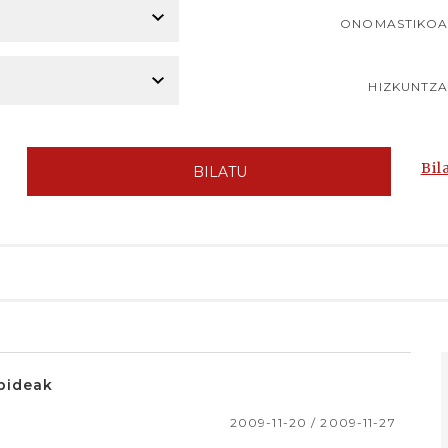
ONOMASTIKO
HIZKUNTZ
Bil
BILATU
bideak
2009-11-20 / 2009-11-27