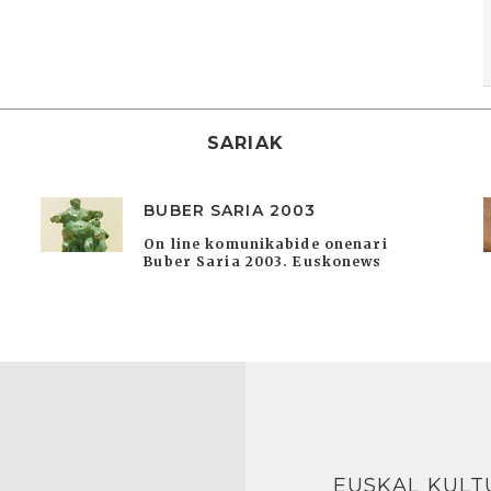
SARIAK
BUBER SARIA 2003
On line komunikabide onenari
Buber Saria 2003. Euskonews
EUSKAL KULT