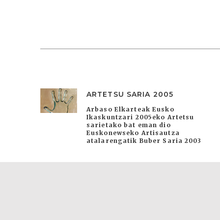
ARTETSU SARIA 2005
Arbaso Elkarteak Eusko
Ikaskuntzari 2005eko Artetsu
sarietako bat eman dio
Euskonewseko Artisautza
atalarengatik Buber Saria 2003