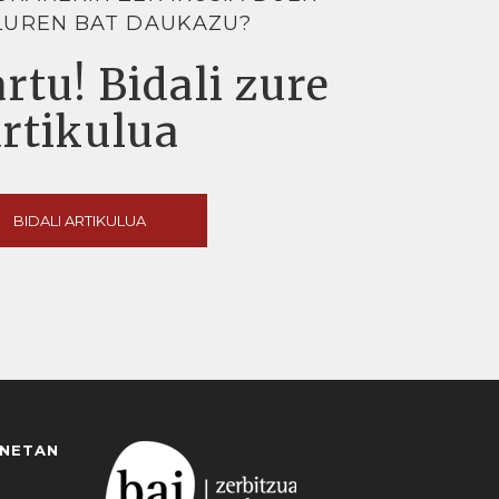
LUREN BAT DAUKAZU?
rtu! Bidali zure
artikulua
BIDALI ARTIKULUA
ANETAN