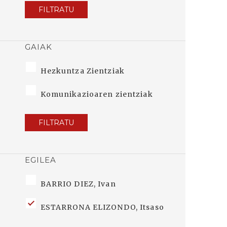
FILTRATU
GAIAK
Hezkuntza Zientziak
Komunikazioaren zientziak
FILTRATU
EGILEA
BARRIO DIEZ, Ivan
ESTARRONA ELIZONDO, Itsaso