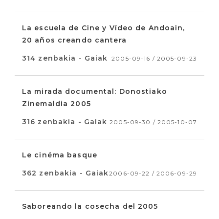
La escuela de Cine y Vídeo de Andoain,
20 años creando cantera
314 zenbakia - Gaiak
2005-09-16 / 2005-09-23
La mirada documental: Donostiako
Zinemaldia 2005
316 zenbakia - Gaiak
2005-09-30 / 2005-10-07
Le cinéma basque
362 zenbakia - Gaiak
2006-09-22 / 2006-09-29
Saboreando la cosecha del 2005