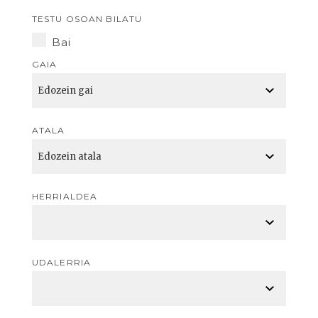
TESTU OSOAN BILATU
Bai
GAIA
ATALA
HERRIALDEA
UDALERRIA