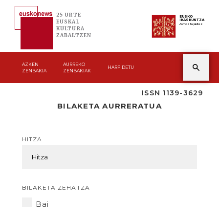
25 URTE
EUSKO
IKASKUNTZA
EUSKAL
Asmoz ta jakitez
KULTURA
ZABALTZEN
AZKEN
AURREKO
HARPIDETU
ZENBAKIA
ZENBAKIAK
ISSN 1139-3629
BILAKETA AURRERATUA
HITZA
BILAKETA ZEHATZA
Bai