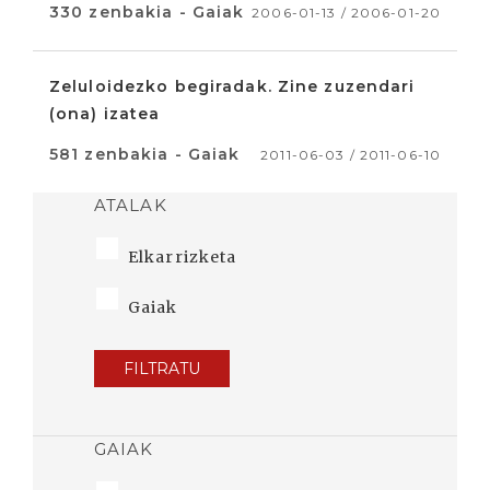
330 zenbakia - Gaiak
2006-01-13 / 2006-01-20
Zeluloidezko begiradak. Zine zuzendari
(ona) izatea
581 zenbakia - Gaiak
2011-06-03 / 2011-06-10
ATALAK
Elkarrizketa
Gaiak
FILTRATU
GAIAK