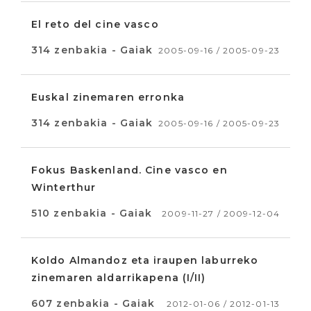
El reto del cine vasco
314 zenbakia - Gaiak
2005-09-16 / 2005-09-23
Euskal zinemaren erronka
314 zenbakia - Gaiak
2005-09-16 / 2005-09-23
Fokus Baskenland. Cine vasco en
Winterthur
510 zenbakia - Gaiak
2009-11-27 / 2009-12-04
Koldo Almandoz eta iraupen laburreko
zinemaren aldarrikapena (I/II)
607 zenbakia - Gaiak
2012-01-06 / 2012-01-13