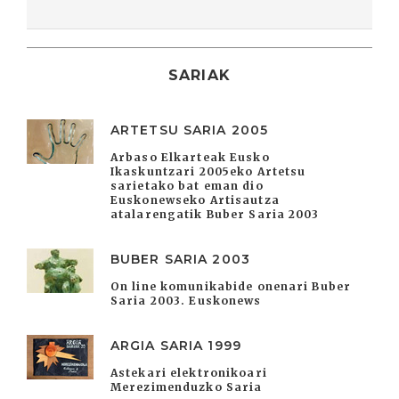
SARIAK
ARTETSU SARIA 2005
Arbaso Elkarteak Eusko
Ikaskuntzari 2005eko Artetsu
sarietako bat eman dio
Euskonewseko Artisautza
atalarengatik Buber Saria 2003
BUBER SARIA 2003
On line komunikabide onenari Buber
Saria 2003. Euskonews
ARGIA SARIA 1999
Astekari elektronikoari
Merezimenduzko Saria