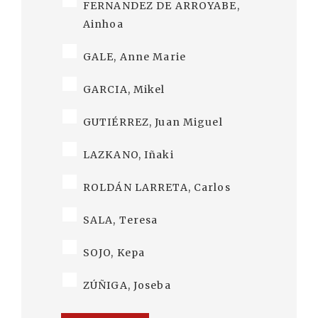
FERNANDEZ DE ARROYABE,
Ainhoa
GALE, Anne Marie
GARCIA, Mikel
GUTIÉRREZ, Juan Miguel
LAZKANO, Iñaki
ROLDÁN LARRETA, Carlos
SALA, Teresa
SOJO, Kepa
ZÚÑIGA, Joseba