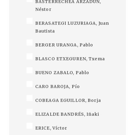
BASTERRECHEA ARZADUN,
Néstor
BERASATEGI LUZURIAGA, Juan
Bautista
BERGER URANGA, Pablo
BLASCO ETXEGUREN, Txema
BUENO ZABALO, Pablo
CARO BAROJA, Pío
COBEAGA EGUILLOR, Borja
ELIZALDE BANDRÉS, Iñaki
ERICE, Víctor