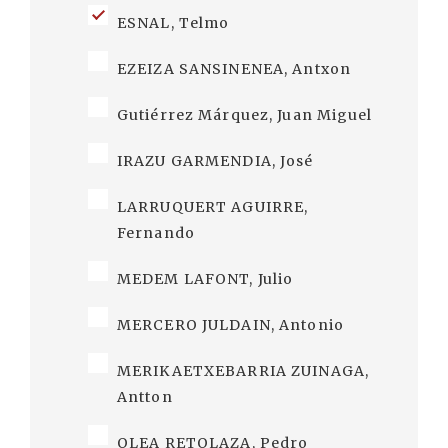
ESNAL, Telmo
EZEIZA SANSINENEA, Antxon
Gutiérrez Márquez, Juan Miguel
IRAZU GARMENDIA, José
LARRUQUERT AGUIRRE,
Fernando
MEDEM LAFONT, Julio
MERCERO JULDAIN, Antonio
MERIKAETXEBARRIA ZUINAGA,
Antton
OLEA RETOLAZA, Pedro