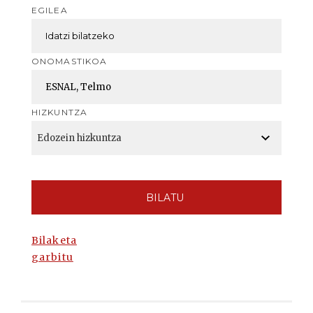
EGILEA
ONOMASTIKOA
HIZKUNTZA
BILATU
Bilaketa
garbitu