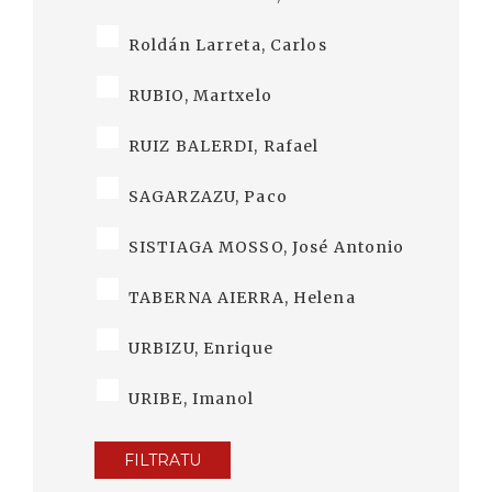
Roldán Larreta, Carlos
RUBIO, Martxelo
RUIZ BALERDI, Rafael
SAGARZAZU, Paco
SISTIAGA MOSSO, José Antonio
TABERNA AIERRA, Helena
URBIZU, Enrique
URIBE, Imanol
FILTRATU