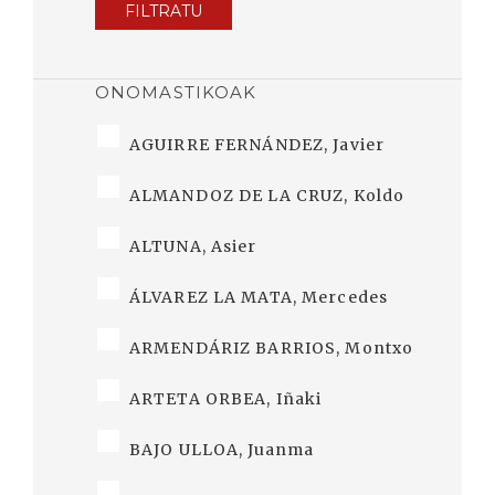
FILTRATU
ONOMASTIKOAK
AGUIRRE FERNÁNDEZ, Javier
ALMANDOZ DE LA CRUZ, Koldo
ALTUNA, Asier
ÁLVAREZ LA MATA, Mercedes
ARMENDÁRIZ BARRIOS, Montxo
ARTETA ORBEA, Iñaki
BAJO ULLOA, Juanma