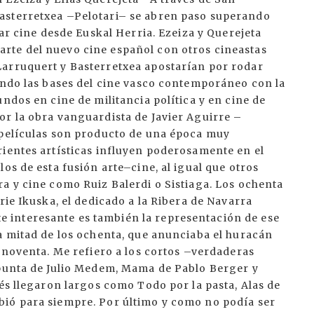
asterretxea –Pelotari– se abren paso superando
zar cine desde Euskal Herria. Ezeiza y Querejeta
rte del nuevo cine español con otros cineastas
Larruquert y Basterretxea apostarían por rodar
cando las bases del cine vasco contemporáneo con la
ndos en cine de militancia política y en cine de
or la obra vanguardista de Javier Aguirre –
 películas son producto de una época muy
rientes artísticas influyen poderosamente en el
os de esta fusión arte–cine, al igual que otros
a y cine como Ruiz Balerdi o Sistiaga. Los ochenta
rie Ikuska, el dedicado a la Ribera de Navarra
interesante es también la representación de ese
a mitad de los ochenta, que anunciaba el huracán
s noventa. Me refiero a los cortos –verdaderas
 punta de Julio Medem, Mama de Pablo Berger y
ués llegaron largos como Todo por la pasta, Alas de
bió para siempre. Por último y como no podía ser