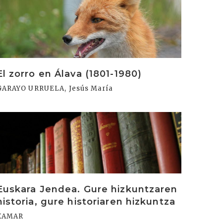
rakurri
El zorro en Álava (1801-1980)
GARAYO URRUELA, Jesús María
rakurri
Euskara Jendea. Gure hizkuntzaren
historia, gure historiaren hizkuntza
XAMAR