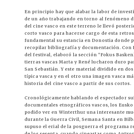
En principio hay que alabar la labor de inves
de un año trabajando en torno al fenómeno de
del cine vasco en este terreno le llevó poste
corto vasco para hacerse cargo de esta retro
fundamental su estancia en Donostia donde pu
recopilar bibliografía y documentación. Con
del festival, elaboró la sección “Fokus Basken
tierras vascas Marta y René lucharon duro par
San Sebastián. Y este material dividido en do
típica vasca y en el otro una imagen vasca m
historia del cine vasco a partir de sus cortos.
Cronológicamente hablando el espectador sui
documentales etnográficos vascos, los Eusko
podido ver en Winterthur una interesante mu
durante la Guerra Civil, Semana Santa en Bilba
supuso el erial de la posguerra el programa r
de los sesenta, cuando cineastas como Antxon