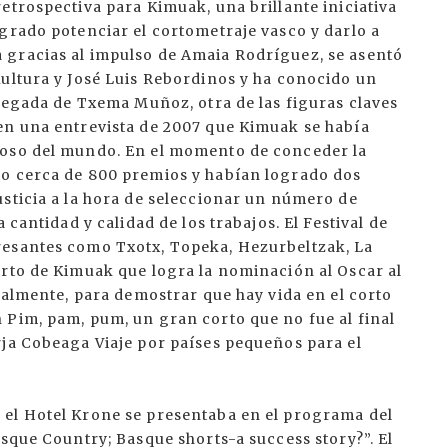
etrospectiva para Kimuak, una brillante iniciativa
grado potenciar el cortometraje vasco y darlo a
 gracias al impulso de Amaia Rodríguez, se asentó
Kultura y José Luis Rebordinos y ha conocido un
llegada de Txema Muñoz, otra de las figuras claves
en una entrevista de 2007 que Kimuak se había
toso del mundo. En el momento de conceder la
do cerca de 800 premios y habían logrado dos
sticia a la hora de seleccionar un número de
 cantidad y calidad de los trabajos. El Festival de
resantes como Txotx, Topeka, Hezurbeltzak, La
orto de Kimuak que logra la nominación al Oscar al
inalmente, para demostrar que hay vida en el corto
 Pim, pam, pum, un gran corto que no fue al final
rja Cobeaga Viaje por países pequeños para el
 el Hotel Krone se presentaba en el programa del
asque Country; Basque shorts-a success story?”. El