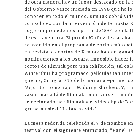
de otra manera hay un lugar destacado en la r
del Gobierno Vasco iniciada en 1998 que ha lo
conocer en todo el mundo. Kimuak cobró vida
con solidez con la intervención de Donostia 
auge sin precedentes a partir de 2001 con la 
de esta aventura. El propio Muñoz destacaba 
convertido en el programa de cortos más exi
entrevista los cortos de Kimuak habían gana
nominaciones a los Oscars. Imposible hacer ju
cortos de Kimuak para una exhibición, tal es la
Winterthur ha programado películas tan inte
guerra, Cirugía, 7:35 de la mañana –primer c
Mejor Cortometraje–, Midori y El relevo. Y, f
vasco más allá de Kimuak, pudo verse también
seleccionado por Kimuak y el videoclip de Bo
grupo musical “La buena vida”.
La mesa redonda celebrada el 7 de nombre en
festival con el siguiente enunciado; “Panel B