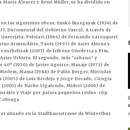
r Marta Álvarez y René Müller, se ha dividido en
con las siguientes obras; Eusko Ikusgayak (1924) de
37, Documental del Gobierno Vasco), A través de
 Querejeta, Pelotari (1964) de Fernando Larruquert
ntxo Armendáriz, Txotx (1997) de Asier Altuna y
Hezurbeltzak (2007) de Izibene Oñederra y Pim,
I
Asier Urbieta. El segundo, más “urbano” y
o 40º (1970) de Javier Aguirre, Masaje (1972) de
lio Medem, Mama (1988) de Pablo Berger, Mirindas
ra (2005) de Luis Berdejo y Jorge Dorado, Cirugía
a (2003) de Nacho Vigalondo, Midori (2006) de
nzález y Viaje por países pequeños (video-clip
 Cobeaga.
ter situado en la Stadthausstrasse de Winterthur.