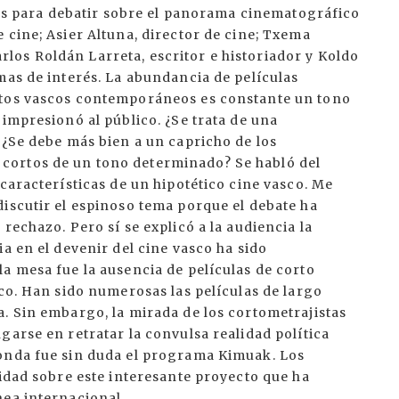
scos para debatir sobre el panorama cinematográfico
 cine; Asier Altuna, director de cine; Txema
os Roldán Larreta, escritor e historiador y Koldo
mas de interés. La abundancia de películas
rtos vascos contemporáneos es constante un tono
 impresionó al público. ¿Se trata de una
 ¿Se debe más bien a un capricho de los
cortos de un tono determinado? Se habló del
 características de un hipotético cine vasco. Me
iscutir el espinoso tema porque el debate ha
rechazo. Pero sí se explicó a la audiencia la
a en el devenir del cine vasco ha sido
a mesa fue la ausencia de películas de corto
sco. Han sido numerosas las películas de largo
. Sin embargo, la mirada de los cortometrajistas
garse en retratar la convulsa realidad política
donda fue sin duda el programa Kimuak. Los
sidad sobre este interesante proyecto que ha
nea internacional.