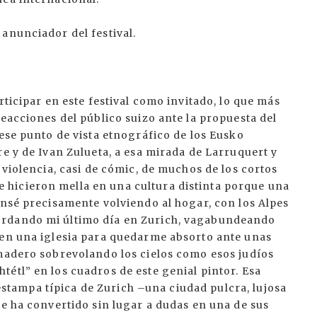
anunciador del festival.
rticipar en este festival como invitado, lo que más
reacciones del público suizo ante la propuesta del
 ese punto de vista etnográfico de los Eusko
re y de Ivan Zulueta, a esa mirada de Larruquert y
 violencia, casi de cómic, de muchos de los cortos
hicieron mella en una cultura distinta porque una
ensé precisamente volviendo al hogar, con los Alpes
ordando mi último día en Zurich, vagabundeando
 en una iglesia para quedarme absorto ante unas
 madero sobrevolando los cielos como esos judíos
étl” en los cuadros de este genial pintor. Esa
a estampa típica de Zurich –una ciudad pulcra, lujosa
se ha convertido sin lugar a dudas en una de sus