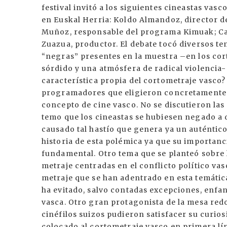
festival invitó a los siguientes cineastas va
en Euskal Herria: Koldo Almandoz, director de
Muñoz, responsable del programa Kimuak; Carl
Zuazua, productor. El debate tocó diversos te
“negras” presentes en la muestra –en los co
sórdido y una atmósfera de radical violencia-
característica propia del cortometraje vasco?
programadores que eligieron concretamente 
concepto de cine vasco. No se discutieron las
temo que los cineastas se hubiesen negado a d
causado tal hastío que genera ya un auténtico 
historia de esta polémica ya que su importanci
fundamental. Otro tema que se planteó sobre l
metraje centradas en el conflicto político va
metraje que se han adentrado en esta temática
ha evitado, salvo contadas excepciones, enfan
vasca. Otro gran protagonista de la mesa re
cinéfilos suizos pudieron satisfacer su curio
colocado al cortometraje vasco en primera lí