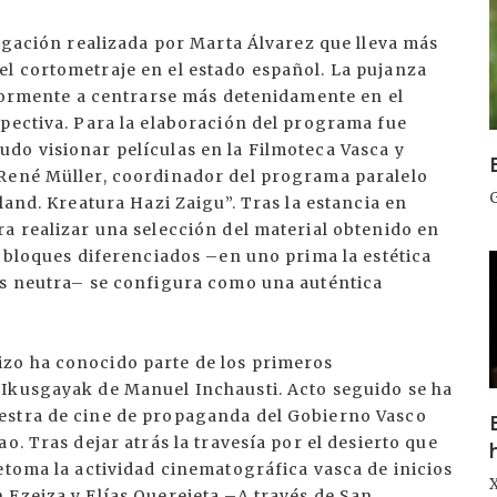
I
tigación realizada por Marta Álvarez que lleva más
l cortometraje en el estado español. La pujanza
riormente a centrarse más detenidamente en el
spectiva. Para la elaboración del programa fue
do visionar películas en la Filmoteca Vasca y
 René Müller, coordinador del programa paralelo
land. Kreatura Hazi Zaigu”. Tras la estancia en
a realizar una selección del material obtenido en
s bloques diferenciados –en uno prima la estética
I
ás neutra– se configura como una auténtica
zo ha conocido parte de los primeros
 Ikusgayak de Manuel Inchausti. Acto seguido se ha
estra de cine de propaganda del Gobierno Vasco
o. Tras dejar atrás la travesía por el desierto que
etoma la actividad cinematográfica vasca de inicios
 Ezeiza y Elías Querejeta –A través de San