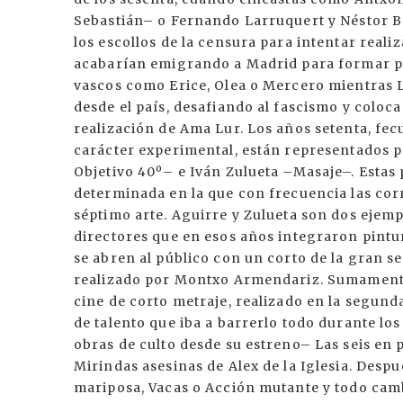
Sebastián– o Fernando Larruquert y Néstor B
los escollos de la censura para intentar reali
acabarían emigrando a Madrid para formar pa
vascos como Erice, Olea o Mercero mientras 
desde el país, desafiando al fascismo y colo
realización de Ama Lur. Los años setenta, fecu
carácter experimental, están representados p
Objetivo 40º– e Iván Zulueta –Masaje–. Estas
determinada en la que con frecuencia las cor
séptimo arte. Aguirre y Zulueta son dos ejempl
directores que en esos años integraron pintur
se abren al público con un corto de la gran se
realizado por Montxo Armendariz. Sumamente 
cine de corto metraje, realizado en la segund
de talento que iba a barrerlo todo durante lo
obras de culto desde su estreno– Las seis en
Mirindas asesinas de Alex de la Iglesia. Desp
mariposa, Vacas o Acción mutante y todo cam