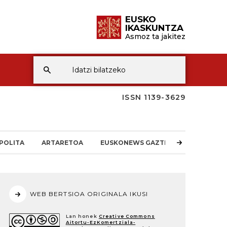
EUSKO
IKASKUNTZA
Asmoz ta jakitez
ISSN 1139-3629
POLITA
ARTARETOA
EUSKONEWS GAZTEA
WEB BERTSIOA ORIGINALA IKUSI
Lan honek
Creative Commons
Aitortu-EzKomertziala-