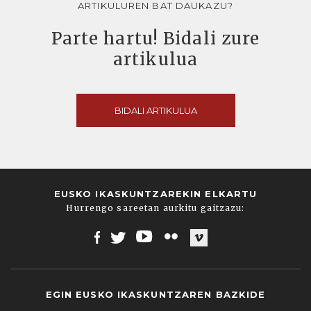
ARTIKULUREN BAT DAUKAZU?
Parte hartu! Bidali zure
artikulua
BIDALI ARTIKULUA
EUSKO IKASKUNTZAREKIN ELKARTU
Hurrengo sareetan aurkitu gaitzazu:
Facebook
Twitter
Youtube
Flickr
Vimeo
EGIN EUSKO IKASKUNTZAREN BAZKIDE