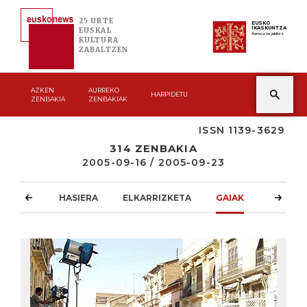
25 URTE
EUSKO
IKASKUNTZA
EUSKAL
Asmoz ta jakitez
KULTURA
ZABALTZEN
AZKEN
AURREKO
HARPIDETU
ZENBAKIA
ZENBAKIAK
ISSN 1139-3629
314 ZENBAKIA
2005-09-16 / 2005-09-23
HASIERA
ELKARRIZKETA
GAIAK
ATZOKO