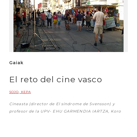
Gaiak
El reto del cine vasco
SOJO, KEPA
Cineasta (director de
El síndrome de Svensson
) y
profesor de la UPV- EHU GARMENDIA IARTZA, Koro