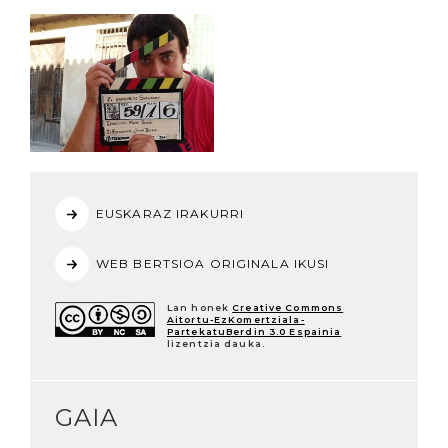
EUSKARAZ IRAKURRI
WEB BERTSIOA ORIGINALA IKUSI
Lan honek
Creative Commons
Aitortu-EzKomertziala-
PartekatuBerdin 3.0 Espainia
lizentzia dauka.
GAIA