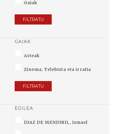
Gaiak
FILTRATU
GAIAK
Arteak
Zinema, Telebista eta irratia
FILTRATU
EGILEA
DIAZ DE MENDIBIL, Ismael