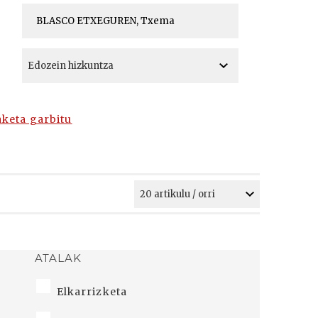
A
A
aketa garbitu
ATALAK
Elkarrizketa