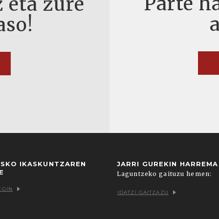
Parte ha
 eta zure
aso!
USKO IKASKUNTZAREN
JARRI GUREKIN HARREM
E
Laguntzeko gaituzu hemen:
EGIN
IDATZI GAITZAZU