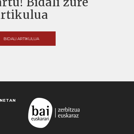
rtu! Bidali zure
artikulua
BIDALI ARTIKULUA
ANETAN