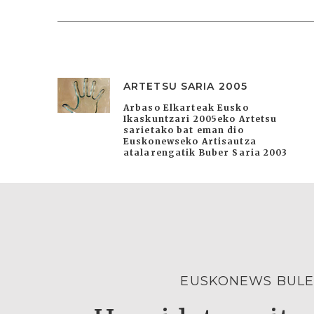
ARTETSU SARIA 2005
Arbaso Elkarteak Eusko
Ikaskuntzari 2005eko Artetsu
sarietako bat eman dio
Euskonewseko Artisautza
atalarengatik Buber Saria 2003
EUSKONEWS BULE