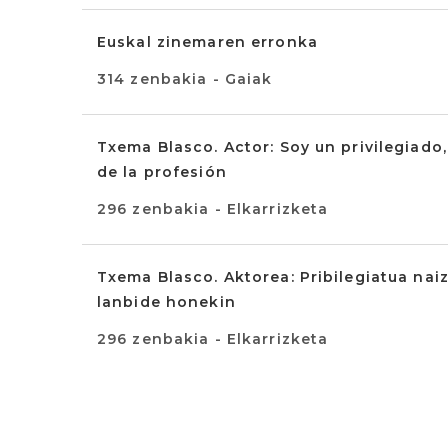
Euskal zinemaren erronka
314 zenbakia - Gaiak
Txema Blasco. Actor: Soy un privilegiado
de la profesión
296 zenbakia - Elkarrizketa
Txema Blasco. Aktorea: Pribilegiatua naiz,
lanbide honekin
296 zenbakia - Elkarrizketa