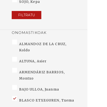
SOJO, Kepa
FILTRATU
ONOMASTIKOAK
ALMANDOZ DE LA CRUZ,
Koldo
ALTUNA, Asier
ARMENDÁRIZ BARRIOS,
Montxo
BAJO ULLOA, Juanma
BLASCO ETXEGUREN, Txema