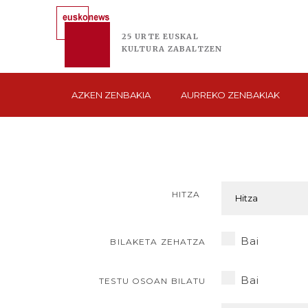
25 URTE
EUSKAL
KULTURA
ZABALTZEN
AZKEN
ZENBAKIA
AURREKO
ZENBAKIAK
HITZA
Bai
BILAKETA ZEHATZA
Bai
TESTU OSOAN BILATU