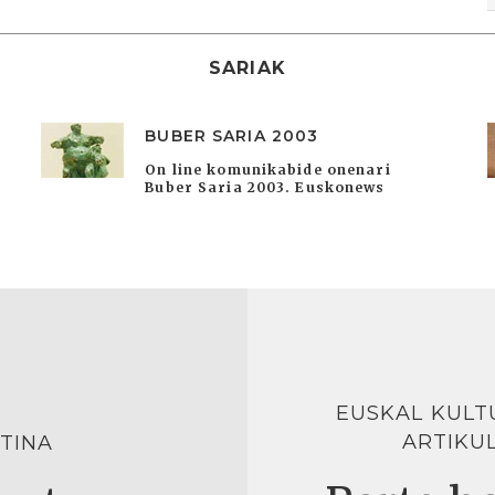
SARIAK
BUBER SARIA 2003
On line komunikabide onenari
Buber Saria 2003. Euskonews
EUSKAL KULT
ARTIKU
TINA