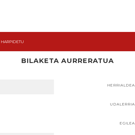
HARPIDETU
BILAKETA AURRERATUA
HERRIALDE
UDALERRI
EGILE