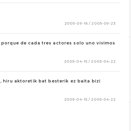
2005-09-16 / 2005-09-23
, porque de cada tres actores solo uno vivimos
2005-04-15 / 2005-04-22
 hiru aktoretik bat besterik ez baita bizi
2005-04-15 / 2005-04-22