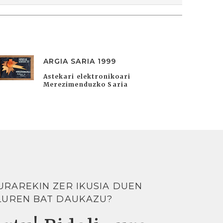
ARGIA SARIA 1999
Astekari elektronikoari
Merezimenduzko Saria
URAREKIN ZER IKUSIA DUEN
LUREN BAT DAUKAZU?