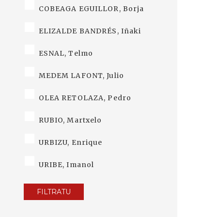
COBEAGA EGUILLOR, Borja
ELIZALDE BANDRÉS, Iñaki
ESNAL, Telmo
MEDEM LAFONT, Julio
OLEA RETOLAZA, Pedro
RUBIO, Martxelo
URBIZU, Enrique
URIBE, Imanol
FILTRATU