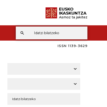
EUSKO
IKASKUNTZA
Asmoz ta jakitez
ISSN 1139-3629
A
A
A