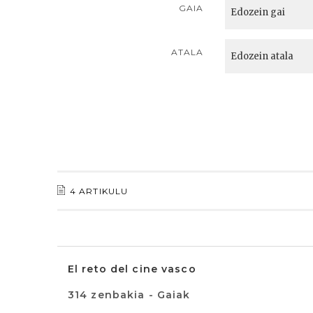
GAIA
ATALA
4 ARTIKULU
El reto del cine vasco
314 zenbakia - Gaiak