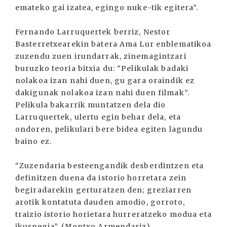
emateko gai izatea, egingo nuke-tik egitera”.
Fernando Larruquertek berriz, Nestor
Basterretxearekin batera Ama Lur enblematikoa
zuzendu zuen irundarrak, zinemagintzari
buruzko teoria bitxia du: “Pelikulak badaki
nolakoa izan nahi duen, gu gara oraindik ez
dakigunak nolakoa izan nahi duen filmak”.
Pelikula bakarrik muntatzen dela dio
Larruquertek, ulertu egin behar dela, eta
ondoren, pelikulari bere bidea egiten lagundu
baino ez.
“Zuzendaria besteengandik desberdintzen eta
definitzen duena da istorio horretara zein
begiradarekin gerturatzen den; greziarren
arotik kontatuta dauden amodio, gorroto,
traizio istorio horietara hurreratzeko modua eta
ikuspegia”. (Montxo Armendariz)