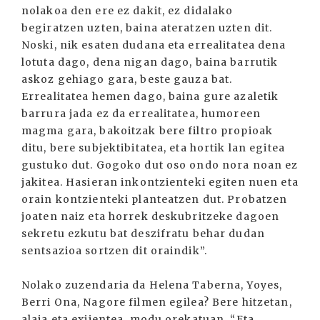
nolakoa den ere ez dakit, ez didalako
begiratzen uzten, baina ateratzen uzten dit.
Noski, nik esaten dudana eta errealitatea dena
lotuta dago, dena nigan dago, baina barrutik
askoz gehiago gara, beste gauza bat.
Errealitatea hemen dago, baina gure azaletik
barrura jada ez da errealitatea, humoreen
magma gara, bakoitzak bere filtro propioak
ditu, bere subjektibitatea, eta hortik lan egitea
gustuko dut. Gogoko dut oso ondo nora noan ez
jakitea. Hasieran inkontzienteki egiten nuen eta
orain kontzienteki planteatzen dut. Probatzen
joaten naiz eta horrek deskubritzeke dagoen
sekretu ezkutu bat deszifratu behar dudan
sentsazioa sortzen dit oraindik”.
Nolako zuzendaria da Helena Taberna, Yoyes,
Berri Ona, Nagore filmen egilea? Bere hitzetan,
alaia eta exijentea, modu orekatuan. “Eta