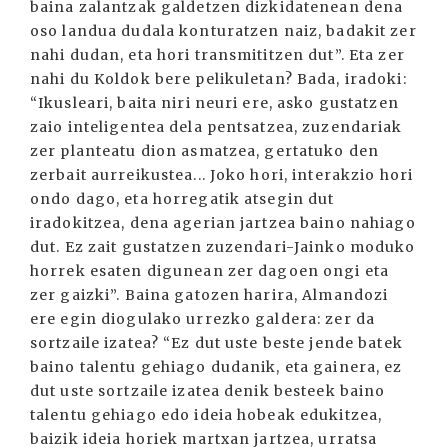
baina zalantzak galdetzen dizkidatenean dena
oso landua dudala konturatzen naiz, badakit zer
nahi dudan, eta hori transmititzen dut”. Eta zer
nahi du Koldok bere pelikuletan? Bada, iradoki:
“Ikusleari, baita niri neuri ere, asko gustatzen
zaio inteligentea dela pentsatzea, zuzendariak
zer planteatu dion asmatzea, gertatuko den
zerbait aurreikustea... Joko hori, interakzio hori
ondo dago, eta horregatik atsegin dut
iradokitzea, dena agerian jartzea baino nahiago
dut. Ez zait gustatzen zuzendari-Jainko moduko
horrek esaten digunean zer dagoen ongi eta
zer gaizki”. Baina gatozen harira, Almandozi
ere egin diogulako urrezko galdera: zer da
sortzaile izatea? “Ez dut uste beste jende batek
baino talentu gehiago dudanik, eta gainera, ez
dut uste sortzaile izatea denik besteek baino
talentu gehiago edo ideia hobeak edukitzea,
baizik ideia horiek martxan jartzea, urratsa