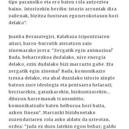
tipo paranoiko eta ero baten rola antzeztea
baino. Istorioekin berdin: istorio arruntak dira
zailenak, bizitza funtsean egunerokotasun hori
delako”.
Juanba Berasategiri, Kalabaza tripontziaren
aitari, barru-barrutik ateratzen zaio
zinemarako joera: “Zergatik egin animazioa?
Bada, beharrezkoa dudalako, nire energia
delako, ezin dudalako bizi marraztu gabe. Eta
zergatik egin zinema? Bada, komunikazio
tresna delako, eta ahal duzulako istorio xinple
batean zure ideologia eta pentsaera helarazi;
herriarekin, gatazkarekin, hizkuntzarekin...
dituzun harremanak transmititu;
komunikatzaile baten helburua hori baita,
azken finean”. Marrazki bizidunetako
zuzendariaren rola asko aldatu da urteotan,
ordea: “Jada ez duzu latekin egon behar; galdu