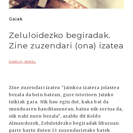
Gaiak
Zeluloidezko begiradak.
Zine zuzendari (ona) izatea
GARCIA, MIKEL
Zine zuzendari izatea “Jainkoa izatera jolastea
bezala da hein batean, gure istorioen Jainko
txikiak gara. Nik hau egin dut, kaka bat da
munduaren handitasunean, baina nik sortua da,
nik nahi nuen bezala”, azaldu dit Koldo
Almandozek, Zeluloidezko begiradak liburuan
parte hartu duten 13 zuzendarietako batek.