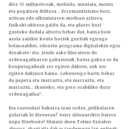
dira 35 milimetroak, mobiola, muntaia, moztu
eta pegatzen ibiltzea... Erromantizismo hori,
artisau edo alkimistaren moduan aritzea,
fisikoki ukitzea galdu da, eta plazer hori
gustuko dudala aitortu behar dut, baina bost
axola zaizkie kontu horiek guztiak egungo
belaunaldiei, edozein programa digitalekin egin
dezakete-eta. Jende asko liluratzen du
ordenagailuaren gaitasunak, baina gakoa ez da
konputagailuak zer egiten dakien, zuk zer
egiten dakizun baino. Lehenengo hartu behar
da papera eta marraztu, eta marraztu, eta
marraztu... ikasteko, eta gero erabiliko duzu
ordenagailua”.
Eta zuzendari bakarra izan ordez, pelikularen
gidariak bi direnean? Asier Altunarekin batera
Aupa Etxebeste! filmatu duen Telmo Esnalen
aburuz, abantaila dakar tandemean lan egiteak: