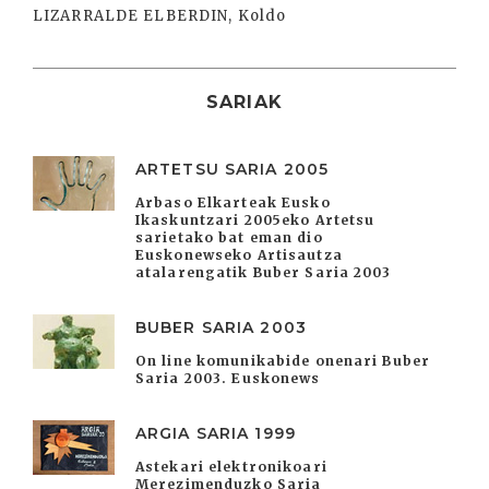
LIZARRALDE ELBERDIN, Koldo
SARIAK
ARTETSU SARIA 2005
Arbaso Elkarteak Eusko
Ikaskuntzari 2005eko Artetsu
sarietako bat eman dio
Euskonewseko Artisautza
atalarengatik Buber Saria 2003
BUBER SARIA 2003
On line komunikabide onenari Buber
Saria 2003. Euskonews
ARGIA SARIA 1999
Astekari elektronikoari
Merezimenduzko Saria