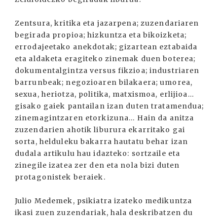
Zentsura, kritika eta jazarpena; zuzendariaren
begirada propioa; hizkuntza eta bikoizketa;
errodajeetako anekdotak; gizartean eztabaida
eta aldaketa eragiteko zinemak duen boterea;
dokumentalgintza versus fikzioa; industriaren
barrunbeak; negozioaren bilakaera; umorea,
sexua, heriotza, politika, matxismoa, erlijioa...
gisako gaiek pantailan izan duten tratamendua;
zinemagintzaren etorkizuna... Hain da anitza
zuzendarien ahotik liburura ekarritako gai
sorta, helduleku bakarra hautatu behar izan
dudala artikulu hau idazteko: sortzaile eta
zinegile izatea zer den eta nola bizi duten
protagonistek beraiek.
Julio Medemek, psikiatra izateko medikuntza
ikasi zuen zuzendariak, hala deskribatzen du