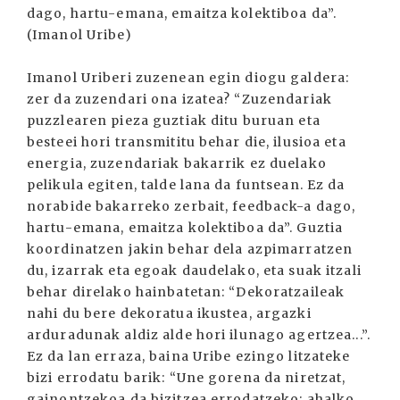
dago, hartu-emana, emaitza kolektiboa da”.
(Imanol Uribe)
Imanol Uriberi zuzenean egin diogu galdera:
zer da zuzendari ona izatea? “Zuzendariak
puzzlearen pieza guztiak ditu buruan eta
besteei hori transmititu behar die, ilusioa eta
energia, zuzendariak bakarrik ez duelako
pelikula egiten, talde lana da funtsean. Ez da
norabide bakarreko zerbait, feedback-a dago,
hartu-emana, emaitza kolektiboa da”. Guztia
koordinatzen jakin behar dela azpimarratzen
du, izarrak eta egoak daudelako, eta suak itzali
behar direlako hainbatetan: “Dekoratzaileak
nahi du bere dekoratua ikustea, argazki
arduradunak aldiz alde hori ilunago agertzea...”.
Ez da lan erraza, baina Uribe ezingo litzateke
bizi errodatu barik: “Une gorena da niretzat,
gainontzekoa da bizitzea errodatzeko; ahalko