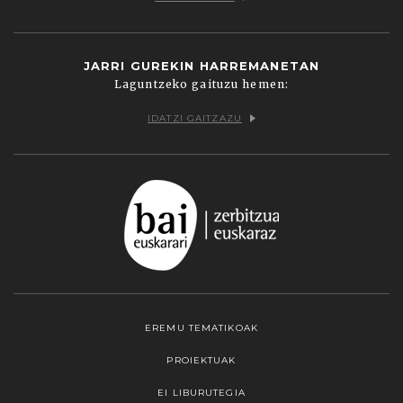
JARRI GUREKIN HARREMANETAN
Laguntzeko gaituzu hemen:
IDATZI GAITZAZU
EREMU TEMATIKOAK
PROIEKTUAK
EI LIBURUTEGIA