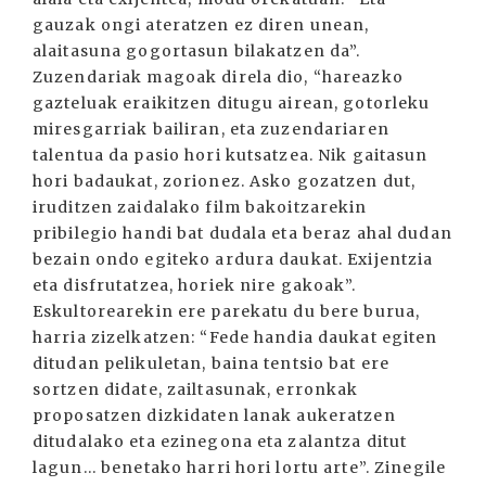
gauzak ongi ateratzen ez diren unean,
alaitasuna gogortasun bilakatzen da”.
Zuzendariak magoak direla dio, “hareazko
gazteluak eraikitzen ditugu airean, gotorleku
miresgarriak bailiran, eta zuzendariaren
talentua da pasio hori kutsatzea. Nik gaitasun
hori badaukat, zorionez. Asko gozatzen dut,
iruditzen zaidalako film bakoitzarekin
pribilegio handi bat dudala eta beraz ahal dudan
bezain ondo egiteko ardura daukat. Exijentzia
eta disfrutatzea, horiek nire gakoak”.
Eskultorearekin ere parekatu du bere burua,
harria zizelkatzen: “Fede handia daukat egiten
ditudan pelikuletan, baina tentsio bat ere
sortzen didate, zailtasunak, erronkak
proposatzen dizkidaten lanak aukeratzen
ditudalako eta ezinegona eta zalantza ditut
lagun... benetako harri hori lortu arte”. Zinegile