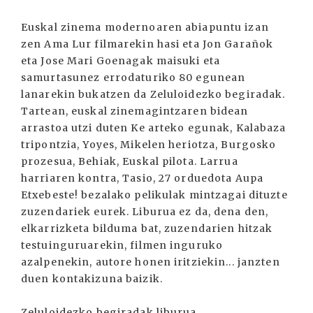
Euskal zinema modernoaren abiapuntu izan
zen Ama Lur filmarekin hasi eta Jon Garañok
eta Jose Mari Goenagak maisuki eta
samurtasunez errodaturiko 80 egunean
lanarekin bukatzen da Zeluloidezko begiradak.
Tartean, euskal zinemagintzaren bidean
arrastoa utzi duten Ke arteko egunak, Kalabaza
tripontzia, Yoyes, Mikelen heriotza, Burgosko
prozesua, Behiak, Euskal pilota. Larrua
harriaren kontra, Tasio, 27 orduedota Aupa
Etxebeste! bezalako pelikulak mintzagai dituzte
zuzendariek eurek. Liburua ez da, dena den,
elkarrizketa bilduma bat, zuzendarien hitzak
testuinguruarekin, filmen inguruko
azalpenekin, autore honen iritziekin... janzten
duen kontakizuna baizik.
Zeluloidezko begiradak liburua.