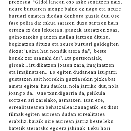
prozesua: “Gidoi lanean oso aske sentitzen naiz,
neure buruaren menpe baino ez nago eta neure
buruari ematen diodan denbora guztia dut. Oso
fase polita da: eskua sartzen duzu sartzen hain
erraza ez den lekuetan, gauzak ateratzen zoaz,
gainontzeko gauzen mailan jartzen dituzu,
begiratzen dituzu eta zeure buruari galdegiten
diozu: ‘Baina hau nondik atera da?’, ‘beste
honek zer esanahi du?’. Eta pertsonaiak,
giroak... irudikatzen joaten zara, imajinatzen
eta imajinatzen... Lo egiten dudanean izugarri
gustatzen zait horrekin guztiarekin pixka bat
amets egitea: hau daukat, nola jarriko dut, nola
joango da... Une txundigarria da, pelikula
sortzen ari zarelako, asmatzen. Izan ere,
errealitatearen behatzailea izanagatik, ez ditut
filmak egiten aurrean dudan errealitatea
erabiliz, baizik nire aurrean jarriz beste leku
batetik ateratako egoera jakinak. Leku hori