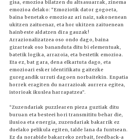
gisa, emozioa bilatzen du altsasuarrak, zinema
emozioa delako: “Emoziotik dator gogoeta,
baina benetako emozioaz ari naiz, sakonenean
ukitzen zaituenaz, eta hor ukitzen zaituenean
hainbeste aldatzen dira gauzak!
Arrazionalizatzea oso ondo dago, baina
gizarteak oso bananduta ditu bi elementuak,
batetik logika, arrazoia, eta bestetik emozioa.
Eta ez, bat gara, dena elkartuta dago, eta
emozioari esker identifikatu gaitezke
guregandik urruti dagoen norbaitekin. Enpatia
horrek eragiten du narrazioak aurrera egitea,
istorioak ikuslea harrapatzea”.
“Zuzendariak puzzlearen pieza guztiak ditu
buruan eta besteei hori transmititu behar die,
ilusioa eta energia, zuzendariak bakarrik ez
duelako pelikula egiten, talde lana da funtsean.
Ez da norabide bakarreko zerbait, feedback-a