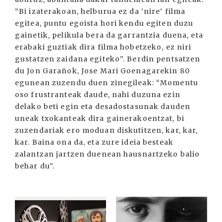
“Bi izaterakoan, helburua ez da ‘nire’ filma
egitea, puntu egoista hori kendu egiten duzu
gainetik, pelikula bera da garrantzia duena, eta
erabaki guztiak dira filma hobetzeko, ez niri
gustatzen zaidana egiteko”. Berdin pentsatzen
du Jon Garañok, Jose Mari Goenagarekin 80
egunean zuzendu duen zinegileak: “Momentu
oso frustranteak daude, nahi duzuna ezin
delako beti egin eta desadostasunak dauden
uneak txokanteak dira gainerakoentzat, bi
zuzendariak ero moduan diskutitzen, kar, kar,
kar. Baina ona da, eta zure ideia besteak
zalantzan jartzen duenean hausnartzeko balio
behar du”.