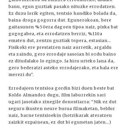
banu, egun guztiak pasako nituzke errodatzen.
Ez duzu lorik egiten, tentsio handiko bolada da,
baina droga gogorra dut. Egunerokoan, bere
gaitasunen %50era dagoen tipoa naiz, pixka bat
gogogabea, eta errodatzen berriz, %110a
ematen dut, zentzu guztiak topera, estasian...
Fisikoki ere prestatzen naiz aurretik, argaldu
eta zaindu, gero errodaje sasoian bi ordu baino
ez ditudalako lo egingo. Ia hiru urteko lana da,
gero bederatzi asteko errodajerako, eta hala ere
merezi du”.
Errodajeen tentsioa gordin bizi duen beste bat
Koldo Almandoz dugu, film laburrekin sari
ugari jasotako zinegile donostiarra: “Nik ez dut
seguru ikusten neure burua filmaketan, beldur
naiz, barne tentsioekin (hotzikarak ateratzen
zaizkit ezpainean, ez dut bi egunetan jaten...)