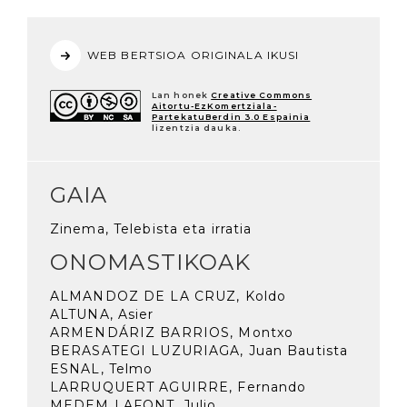
WEB BERTSIOA ORIGINALA IKUSI
Lan honek
Creative Commons
Aitortu-EzKomertziala-
PartekatuBerdin 3.0 Espainia
lizentzia dauka.
GAIA
Zinema, Telebista eta irratia
ONOMASTIKOAK
ALMANDOZ DE LA CRUZ, Koldo
ALTUNA, Asier
ARMENDÁRIZ BARRIOS, Montxo
BERASATEGI LUZURIAGA, Juan Bautista
ESNAL, Telmo
LARRUQUERT AGUIRRE, Fernando
MEDEM LAFONT, Julio