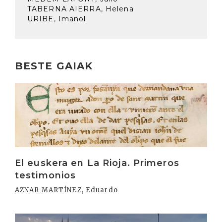
TABERNA AIERRA, Helena
URIBE, Imanol
BESTE GAIAK
Irakurri
El euskera en La Rioja. Primeros
testimonios
AZNAR MARTÍNEZ, Eduardo
Irakurri