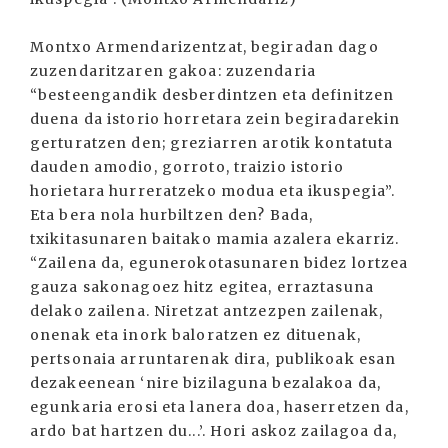
Montxo Armendarizentzat, begiradan dago
zuzendaritzaren gakoa: zuzendaria
“besteengandik desberdintzen eta definitzen
duena da istorio horretara zein begiradarekin
gerturatzen den; greziarren arotik kontatuta
dauden amodio, gorroto, traizio istorio
horietara hurreratzeko modua eta ikuspegia”.
Eta bera nola hurbiltzen den? Bada,
txikitasunaren baitako mamia azalera ekarriz.
“Zailena da, egunerokotasunaren bidez lortzea
gauza sakonagoez hitz egitea, erraztasuna
delako zailena. Niretzat antzezpen zailenak,
onenak eta inork baloratzen ez dituenak,
pertsonaia arruntarenak dira, publikoak esan
dezakeenean ‘nire bizilaguna bezalakoa da,
egunkaria erosi eta lanera doa, haserretzen da,
ardo bat hartzen du...’. Hori askoz zailagoa da,