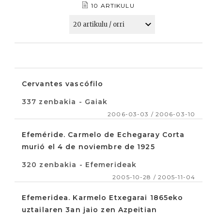
10 ARTIKULU
Cervantes vascófilo
337 zenbakia - Gaiak
2006-03-03 / 2006-03-10
Efeméride. Carmelo de Echegaray Corta
murió el 4 de noviembre de 1925
320 zenbakia - Efemerideak
2005-10-28 / 2005-11-04
Efemeridea. Karmelo Etxegarai 1865eko
uztailaren 3an jaio zen Azpeitian