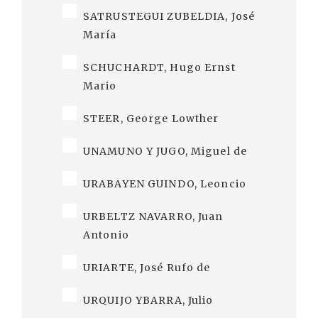
SATRUSTEGUI ZUBELDIA, José
María
SCHUCHARDT, Hugo Ernst
Mario
STEER, George Lowther
UNAMUNO Y JUGO, Miguel de
URABAYEN GUINDO, Leoncio
URBELTZ NAVARRO, Juan
Antonio
URIARTE, José Rufo de
URQUIJO YBARRA, Julio