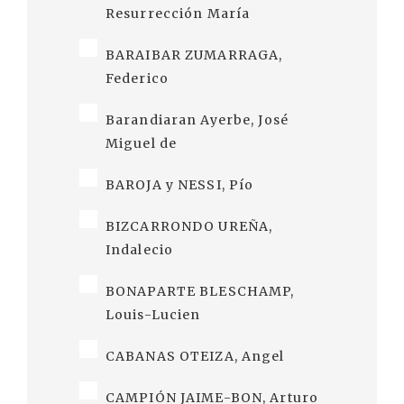
Resurrección María
BARAIBAR ZUMARRAGA,
Federico
Barandiaran Ayerbe, José
Miguel de
BAROJA y NESSI, Pío
BIZCARRONDO UREÑA,
Indalecio
BONAPARTE BLESCHAMP,
Louis-Lucien
CABANAS OTEIZA, Angel
CAMPIÓN JAIME-BON, Arturo