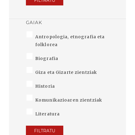
FILTRATU
GAIAK
Antropologia, etnografia eta
folklorea
Biografia
Giza eta Gizarte zientziak
Historia
Komunikazioaren zientziak
Literatura
FILTRATU