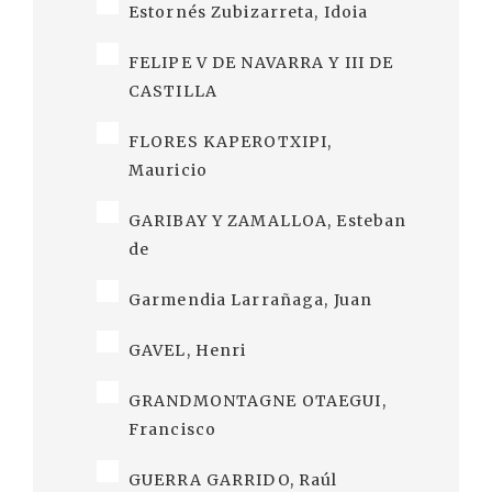
Estornés Zubizarreta, Idoia
FELIPE V DE NAVARRA Y III DE
CASTILLA
FLORES KAPEROTXIPI,
Mauricio
GARIBAY Y ZAMALLOA, Esteban
de
Garmendia Larrañaga, Juan
GAVEL, Henri
GRANDMONTAGNE OTAEGUI,
Francisco
GUERRA GARRIDO, Raúl