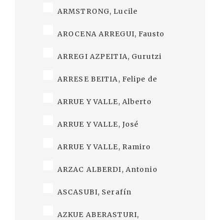
ARMSTRONG, Lucile
AROCENA ARREGUI, Fausto
ARREGI AZPEITIA, Gurutzi
ARRESE BEITIA, Felipe de
ARRUE Y VALLE, Alberto
ARRUE Y VALLE, José
ARRUE Y VALLE, Ramiro
ARZAC ALBERDI, Antonio
ASCASUBI, Serafín
AZKUE ABERASTURI,