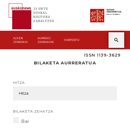
25 URTE
EUSKO
IKASKUNTZA
EUSKAL
Asmoz ta jakitez
KULTURA
ZABALTZEN
AZKEN
AURREKO
HARPIDETU
ZENBAKIA
ZENBAKIAK
ISSN 1139-3629
BILAKETA AURRERATUA
HITZA
BILAKETA ZEHATZA
Bai