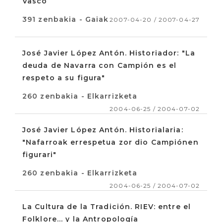
Vasco
391 zenbakia - Gaiak
2007-04-20 / 2007-04-27
José Javier López Antón. Historiador: "La
deuda de Navarra con Campión es el
respeto a su figura"
260 zenbakia - Elkarrizketa
2004-06-25 / 2004-07-02
José Javier López Antón. Historialaria:
"Nafarroak errespetua zor dio Campiónen
figurari"
260 zenbakia - Elkarrizketa
2004-06-25 / 2004-07-02
La Cultura de la Tradición. RIEV: entre el
Folklore... y la Antropología