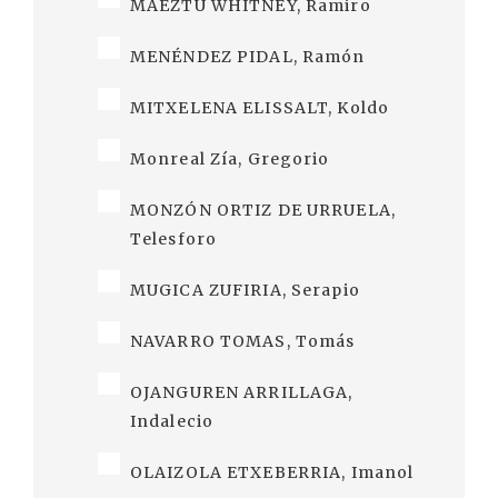
MAEZTU WHITNEY, Ramiro
MENÉNDEZ PIDAL, Ramón
MITXELENA ELISSALT, Koldo
Monreal Zía, Gregorio
MONZÓN ORTIZ DE URRUELA,
Telesforo
MUGICA ZUFIRIA, Serapio
NAVARRO TOMAS, Tomás
OJANGUREN ARRILLAGA,
Indalecio
OLAIZOLA ETXEBERRIA, Imanol