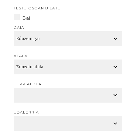
TESTU OSOAN BILATU
Bai
GAIA
ATALA
HERRIALDEA
UDALERRIA