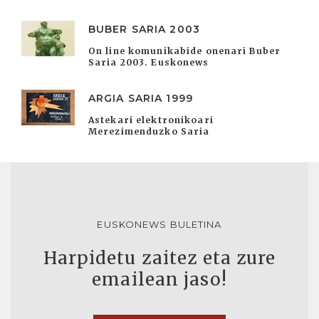
BUBER SARIA 2003
On line komunikabide onenari Buber
Saria 2003. Euskonews
ARGIA SARIA 1999
Astekari elektronikoari
Merezimenduzko Saria
EUSKONEWS BULETINA
Harpidetu zaitez eta zure
emailean jaso!