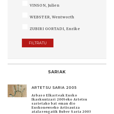
VINSON, Julien
WEBSTER, Wentworth
ZUBIRI GORTADI, Enrike
FILTRATU
SARIAK
ARTETSU SARIA 2005
Arbaso Elkarteak Eusko
Ikaskuntzari 2005eko Artetsu
sarietako bat eman dio
Euskonewseko Artisautza
atalarengatik Buber Saria 2003