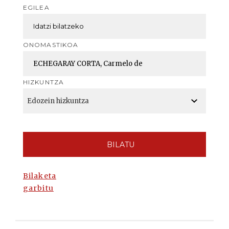
EGILEA
ONOMASTIKOA
HIZKUNTZA
BILATU
Bilaketa
garbitu