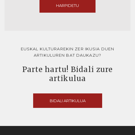
HARPIDETU
EUSKAL KULTURAREKIN ZER IKUSIA DUEN
ARTIKULUREN BAT DAUKAZU?
Parte hartu! Bidali zure
artikulua
BIDALI ARTIKULUA