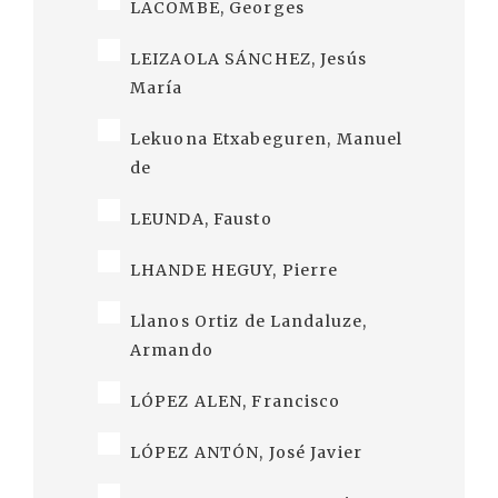
LACOMBE, Georges
LEIZAOLA SÁNCHEZ, Jesús
María
Lekuona Etxabeguren, Manuel
de
LEUNDA, Fausto
LHANDE HEGUY, Pierre
Llanos Ortiz de Landaluze,
Armando
LÓPEZ ALEN, Francisco
LÓPEZ ANTÓN, José Javier