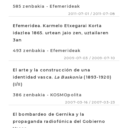
585 zenbakia - Efemerideak
2011-07-01 / 2011-07-08
Efemeridea. Karmelo Etxegarai Korta
idazlea 1865. urtean jaio zen, uztailaren
3an
493 zenbakia - Efemerideak
2009-07-03 / 2009-07-10
El arte y la construcción de una
identidad vasca.
La Baskonia
(1893-1920)
(I/II)
386 zenbakia - KOSMOpolita
2007-03-16 / 2007-03-23
El bombardeo de Gernika y la
propaganda radiofónica del Gobierno