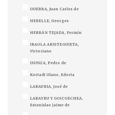
GUERRA, Juan Carlos de
HERELLE, Georges
HERRÁN TEJADA, Fermín
IRAOLA ARISTEGUIETA,
Victoriano
ISUNZA, Pedro de
Kortadi Olano, Edorta
LABAURIA, José de
LABAYRU Y GOICOECHEA,
Estanislao Jaime de