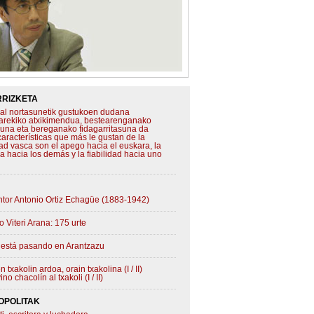
RIZKETA
al nortasunetik gustukoen dudana
arekiko atxikimendua, bestearenganako
asuna eta bereganako fidagarritasuna da
características que más le gustan de la
ad vasca son el apego hacia el euskara, la
a hacia los demás y la fiabilidad hacia uno
intor Antonio Ortiz Echagüe (1883-1942)
 Viteri Arana: 175 urte
 está pasando en Arantzazu
 txakolin ardoa, orain txakolina (I / II)
ino chacolín al txakoli (I / II)
OPOLITAK