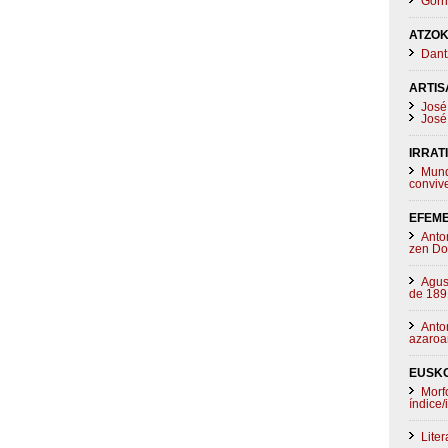
Gorri
ATZOK
Dant
ARTIS
José 
José 
IRRAT
Mund
convive
EFEM
Anto
zen Do
Agus
de 189
Anto
azaroa
EUSK
Morf
índice/
Lite