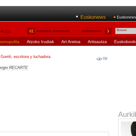
Euskonews
Euskonews
14-21
AURREKO ZENBAKIAK
HURRENGOA
osmopolita
Atzoko Irudiak
Art Aretoa
Artisautza
Euskobook
Gorriti, escritora y luchadora
Oír
ergio RECARTE
Aurki