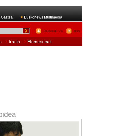
 Gaztea
Euskonews Multimedia
HARPIDETZA
RSS
s
Irratia
Efemerideak
bidea