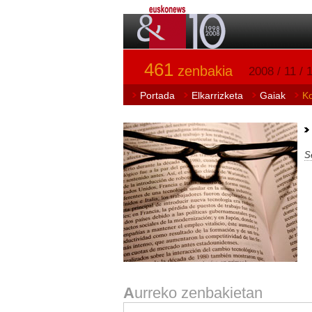
461
zenbakia
2008 / 11 / 
Portada
Elkarrizketa
Gaiak
K
S
A
urreko zenbakietan