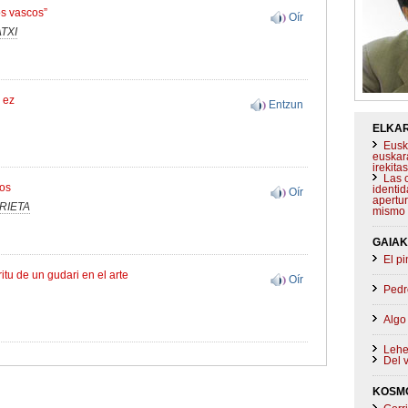
os vascos”
Oír
TXI
 ez
Entzun
ELKAR
Eusk
euskar
irekit
Las 
cos
identid
Oír
apertur
RIETA
mismo
GAIAK
El p
itu de un gudari en el arte
Oír
Pedro
Algo
Lehen
Del v
KOSM