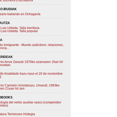
ti, escritora y luchadora
O IRUDIAK
zaris bailando en Ochagavía
AUTZA
Luis Urbieta. Talla herrikoia
Luis Urbieta. Talla popular
IA
o inmigrante - Mundo autóctono: relaciones,
ncia...
ERIDEAK
nio Arrue Zarautz 1976ko azaroaren 16an hil
nostian
tín Anabitarte Irazu nace el 20 de noviembre
1
nio Carmelo Urrestarazu,
Umandi
, 1993ko
ren 21ean hil zen
OBOOKS
ología del verbo auxiliar vasco:(compendio/
index)
ratura Terminoen Hiztegia