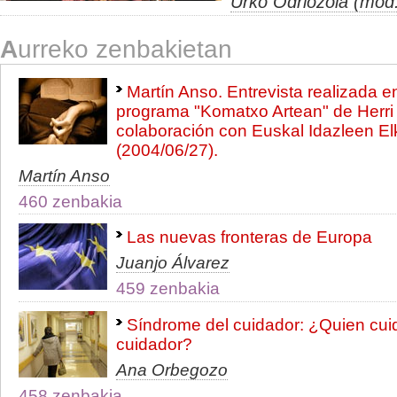
Urko Odriozola (mod
A
urreko zenbakietan
Martín Anso. Entrevista realizada en
programa "Komatxo Artean" de Herri I
colaboración con Euskal Idazleen El
(2004/06/27).
Martín Anso
460 zenbakia
Las nuevas fronteras de Europa
Juanjo Álvarez
459 zenbakia
Síndrome del cuidador: ¿Quien cui
cuidador?
Ana Orbegozo
458 zenbakia