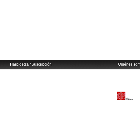
Harpidetza / Suscripción
Quiénes so
Avisos legales
Eusko Ikaskuntza
info@euskonews.com