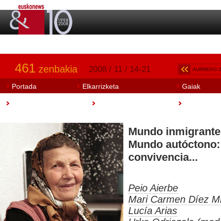
461
zenbakia
2008 / 11 / 14-21
AURREKO 
Portada
Elkarrizketa
Gaiak
Art Aretoa
Artisautza
Euskobook
Mundo inmigrante
Mundo autóctono: 
convivencia...
Peio Aierbe
Mari Carmen Díez Mi
Lucía Arias