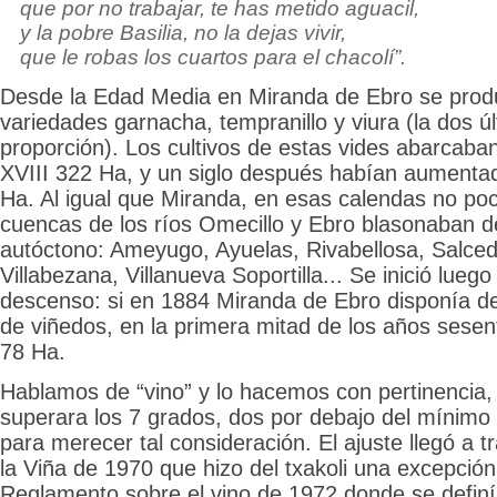
que por no trabajar, te has metido aguacil,
y la pobre Basilia, no la dejas vivir,
que le robas los cuartos para el chacolí”.
Desde la Edad Media en Miranda de Ebro se produ
variedades garnacha, tempranillo y viura (la dos 
proporción). Los cultivos de estas vides abarcaba
XVIII 322 Ha, y un siglo después habían aumentad
Ha. Al igual que Miranda, en esas calendas no po
cuencas de los ríos Omecillo y Ebro blasonaban d
autóctono: Ameyugo, Ayuelas, Rivabellosa, Salce
Villabezana, Villanueva Soportilla... Se inició lueg
descenso: si en 1884 Miranda de Ebro disponía d
de viñedos, en la primera mitad de los años sese
78 Ha.
Hablamos de “vino” y lo hacemos con pertinencia,
superara los 7 grados, dos por debajo del mínimo
para merecer tal consideración. El ajuste llegó a t
la Viña de 1970 que hizo del txakoli una excepción,
Reglamento sobre el vino de 1972 donde se defin