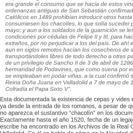
era grande el consumo que se hacía de estos vinos
ordenanzas antiguas de San Sebastián confirmad
Católicos en 1489 prohibían introducir otros hast
consumiesen los chacolíes, lo que solía suceder 
mayo; y aun a los soldados de la guarnición se le
condiciones por cédulas de Felipe II y III, para ha
extraños, por no perjudicar a los del país. De ahí
aun en siglos remotos hacían los cosecheros de s
transportándoles libres de todo derecho a otras p
de un privilegio de Sancho II de 3 de abril de 1286
hermandad de Podavines, que como suena por e
se empleaban en podar viñas, a la cual confirmó 
Reina Doña Juana en Valladolid a 7 de mayo de 15
Cofradía el Papa Sixto V”.
Esta documentada la existencia de cepas y vides 
ya desde la entrada de los romanos, a pesar de qu
no aparezca el sustantivo “chacolín” en los docume
Exactamente hasta el año 1520, fecha de un legaj
escribe ha encontrado en los Archivos de la Real C