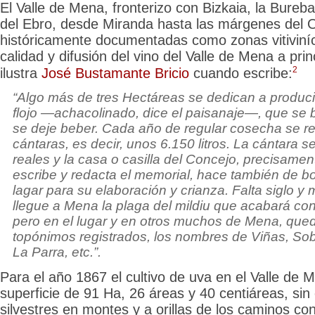
El Valle de Mena, fronterizo con Bizkaia, la Bureb
del Ebro, desde Miranda hasta las márgenes del O
históricamente documentadas
como zonas vitiviní
calidad y difusión del vino del Valle de Mena a princ
2
ilustra
José Bustamante Bricio
cuando escribe:
“Algo más de tres Hectáreas se dedican a produci
flojo —
achacolinado
, dice el paisanaje—, que se
se deje beber. Cada año de regular cosecha se r
cántaras, es decir, unos 6.150 litros. La cántara s
reales y la casa o casilla del Concejo, precisame
escribe y redacta el memorial, hace también de b
lagar para su elaboración y crianza. Falta siglo y
llegue a Mena la plaga del mildiu que acabará co
pero en el lugar y en otros muchos de Mena, qu
topónimos registrados, los nombres de Viñas, Sob
La Parra, etc.”.
Para el año 1867 el cultivo de uva en el Valle de
superficie de 91 Ha, 26 áreas y 40 centiáreas, sin 
silvestres en montes y a orillas de los caminos co