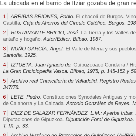
La ubicada en el barrio de Itziar gozaba de gran r
1
ARRIBAS BRIONES, Pablo.
El chacolí de Burgos. Vino
Castilla
. Caja de Ahorros del Circulo Católico. Burgos, 198
2
BUSTAMANTE BRICIO, José.
La Tierra y los Valles 
antaño y hogaño.
Autor/Editor. Bilbao, 1987.
3
NUÑO GARCÍA, Ángel.
El Valle de Mena y sus pueblos
Santoña, 1925.
4
IZTUETA, Juan Ignacio de.
Guipuzcoaco Condaira / His
La Gran Enciclopedia Vasca. Bilbao, 1975, p. 145-152 y 5
5
Archivo real Chancillería de Valladolid. Registro Reale
347/78.
6
LETE, Pedro.
Constituciones Synodales Antiguas y mo
de Calahorra y La Calzada
. Antonio González de Reyes. Ma
7
DIEZ DE SALAZAR FERNÁNDEZ, L.M.; Ayerbe Iribar,
Diputaciones de Gipuzkoa
. Diputación Foral de Gipuzkoa.
T. IX, p. 33.
8
Archivo Histórico de Protocolos de Guipúzcoa (AHPG).