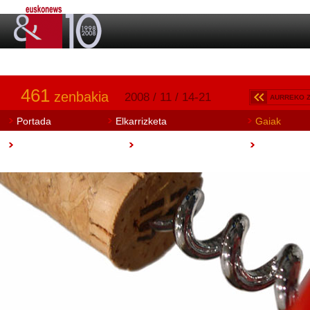
461
zenbakia
2008 / 11 / 14-21
AURREKO 
Portada
Elkarrizketa
Gaiak
Art Aretoa
Artisautza
Euskobook