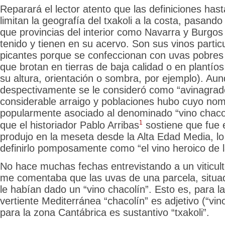
Reparará el lector atento que las definiciones has
limitan la geografía del txakoli a la costa, pasando
que provincias del interior como Navarra y Burgos
tenido y tienen en su acervo. Son sus vinos parti
picantes porque se confeccionan con uvas pobres 
que brotan en tierras de baja calidad o en plantío
su altura, orientación o sombra, por ejemplo). Au
despectivamente se le consideró como “avinagrad
considerable arraigo y poblaciones hubo cuyo no
popularmente asociado al denominado “vino chacol
1
que el historiador Pablo Arribas
sostiene que fue e
produjo en la meseta desde la Alta Edad Media, lo 
definirlo pomposamente como “el vino heroico de la 
No hace muchas fechas entrevistando a un viticulto
me comentaba que las uvas de una parcela, situa
le habían dado un “vino chacolín”. Esto es, para la
vertiente Mediterránea “chacolín” es adjetivo (“vin
para la zona Cantábrica es sustantivo “txakoli”.