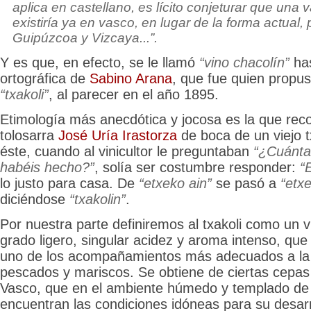
aplica en castellano, es lícito conjeturar que una v
existiría ya en vasco, en lugar de la forma actual,
Guipúzcoa y Vizcaya...”.
Y es que, en efecto, se le llamó
“vino chacolín”
has
ortográfica de
Sabino Arana
, que fue quien propus
“txakoli”
, al parecer en el año 1895.
Etimología más anecdótica y jocosa es la que reco
tolosarra
José Uría Irastorza
de boca de un viejo 
éste, cuando al vinicultor le preguntaban
“¿Cuánta
habéis hecho?”
, solía ser costumbre responder:
“E
lo justo para casa. De
“etxeko ain”
se pasó a
“etxe
diciéndose
“txakolin”
.
Por nuestra parte definiremos al txakoli como un v
grado ligero, singular acidez y aroma intenso, qu
uno de los acompañamientos más adecuados a la
pescados y mariscos. Se obtiene de ciertas cepas
Vasco, que en el ambiente húmedo y templado de la
encuentran las condiciones idóneas para su desarr