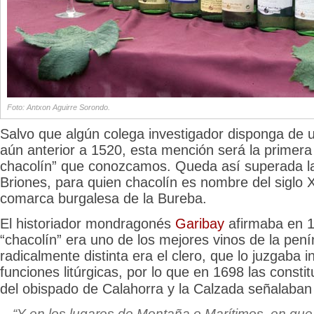
Foto: Antxon Aguirre Sorondo.
Salvo que algún colega investigador disponga de u
aún anterior a 1520, esta mención será la primera c
chacolín” que conozcamos. Queda así superada la 
Briones, para quien chacolín es nombre del siglo X
comarca burgalesa de la Bureba.
El historiador mondragonés
Garibay
afirmaba en 1
“chacolín” era uno de los mejores vinos de la pení
radicalmente distinta era el clero, que lo juzgaba
i
funciones litúrgicas, por lo que en 1698 las consti
del obispado de Calahorra y la Calzada señalaban
“Y en los lugares de Montaña o Marítimos, en qu