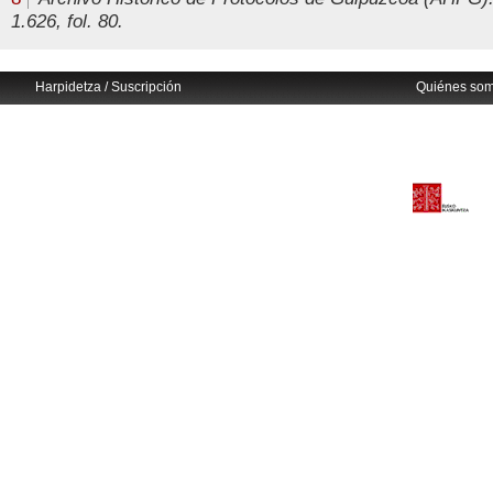
1.626, fol. 80.
Harpidetza / Suscripción
Quiénes so
Avisos legales
Eusko Ikaskuntza
info@euskonews.com