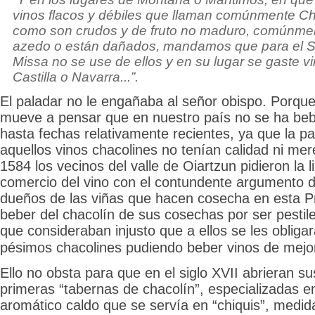
vinos flacos y débiles que llaman comúnmente Cha
como son crudos y de fruto no maduro, comúnmen
azedo o están dañados, mandamos que para el Sac
Missa no se use de ellos y en su lugar se gaste v
Castilla o Navarra...”.
El paladar no le engañaba al señor obispo. Porque
mueve a pensar que en nuestro país no se ha bebi
hasta fechas relativamente recientes, ya que la p
aquellos vinos chacolines no tenían calidad ni mer
1584 los vecinos del valle de Oiartzun pidieron la l
comercio del vino con el contundente argumento d
dueños de las viñas que hacen cosecha en esta Pr
beber del chacolín de sus cosechas por ser
pestil
que consideraban injusto que a ellos se les obliga
pésimos chacolines pudiendo beber vinos de mejor
Ello no obsta para que en el siglo XVII abrieran su
primeras “tabernas de chacolín”,
especializadas en
aromático caldo que se servía en “chiquis”, medid