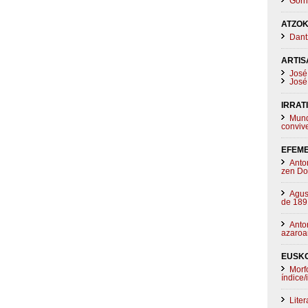
Gorri
ATZOK
Dant
ARTIS
José 
José 
IRRAT
Mund
convive
EFEM
Anto
zen Do
Agus
de 189
Anto
azaroa
EUSK
Morf
índice/
Lite