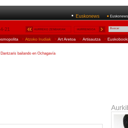
Euskonews
Euskonews
14-21
AURREKO ZENBAKIAK
HURRENGOA
osmopolita
Atzoko Irudiak
Art Aretoa
Artisautza
Euskobook
Dantzaris bailando en Ochagavía
Aurki