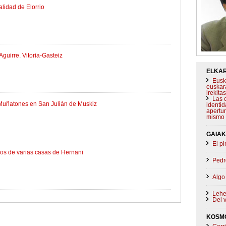
alidad de Elorrio
Aguirre. Vitoria-Gasteiz
ELKAR
Eusk
euskar
irekit
Las 
e Muñatones en San Julián de Muskiz
identid
apertur
mismo
GAIAK
El p
dos de varias casas de Hernani
Pedro
Algo
Lehen
Del v
KOSM