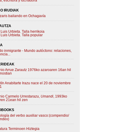
ti, escritora y luchadora
O IRUDIAK
zaris bailando en Ochagavía
AUTZA
Luis Urbieta. Talla herrikoia
Luis Urbieta. Talla popular
IA
o inmigrante - Mundo autóctono: relaciones,
ncia...
ERIDEAK
nio Arrue Zarautz 1976ko azaroaren 16an hil
nostian
tín Anabitarte Irazu nace el 20 de noviembre
1
nio Carmelo Urrestarazu,
Umandi
, 1993ko
ren 21ean hil zen
OBOOKS
ología del verbo auxiliar vasco:(compendio/
index)
ratura Terminoen Hiztegia