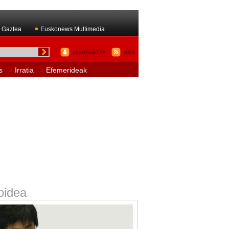
 Gaztea
Euskonews Multimedia
HARPIDETZA
RSS
s
Irratia
Efemerideak
bidea