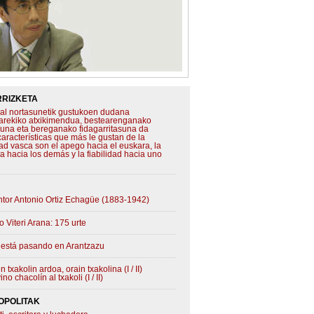
RIZKETA
al nortasunetik gustukoen dudana
arekiko atxikimendua, bestearenganako
asuna eta bereganako fidagarritasuna da
características que más le gustan de la
ad vasca son el apego hacia el euskara, la
a hacia los demás y la fiabilidad hacia uno
intor Antonio Ortiz Echagüe (1883-1942)
 Viteri Arana: 175 urte
 está pasando en Arantzazu
 txakolin ardoa, orain txakolina (I / II)
ino chacolín al txakoli (I / II)
OPOLITAK