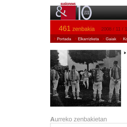
461
zenbakia
2008 / 11 / 
Portada
Elkarrizketa
Gaiak
K
A
urreko zenbakietan