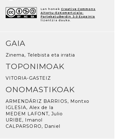
Lan honek
Creative Commons
Aitortu-EzKomertziala-
PartekatuBerdin 3.0 Espainia
lizentzia dauka.
GAIA
Zinema, Telebista eta irratia
TOPONIMOAK
VITORIA-GASTEIZ
ONOMASTIKOAK
ARMENDÁRIZ BARRIOS, Montxo
IGLESIA, Alex de la
MEDEM LAFONT, Julio
URIBE, Imanol
CALPARSORO, Daniel