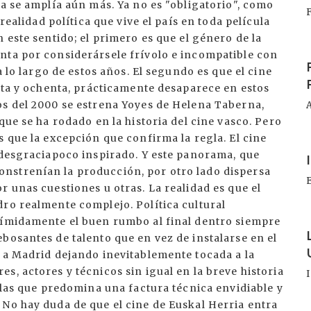
ca se amplía aún más. Ya no es "obligatorio", como
 realidad política que vive el país en toda película
 este sentido; el primero es que el género de la
I
nta por considerársele frívolo e incompatible con
a lo largo de estos años. El segundo es que el cine
enta y ochenta, prácticamente desaparece en estos
os del 2000 se estrena Yoyes de Helena Taberna,
que se ha rodado en la historia del cine vasco. Pero
s que la excepción que confirma la regla. El cine
I
 desgraciapoco inspirado. Y este panorama, que
nstrenían la producción, por otro lado dispersa
r unas cuestiones u otras. La realidad es que el
ro realmente complejo. Política cultural
tímidamente el buen rumbo al final dentro siempre
I
bosantes de talento que en vez de instalarse en el
r a Madrid dejando inevitablemente tocada a la
s, actores y técnicos sin igual en la breve historia
n las que predomina una factura técnica envidiable y
 No hay duda de que el cine de Euskal Herria entra