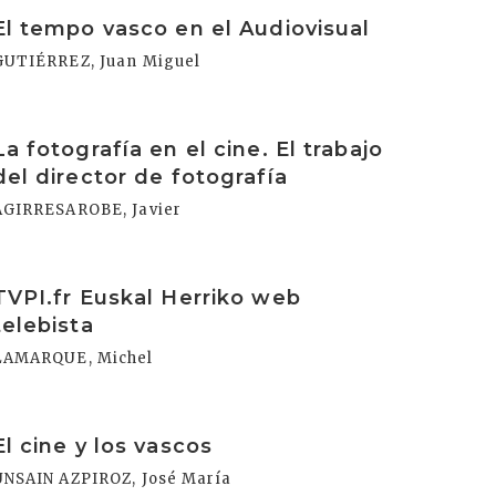
rakurri
El tempo vasco en el Audiovisual
GUTIÉRREZ, Juan Miguel
rakurri
La fotografía en el cine. El trabajo
del director de fotografía
AGIRRESAROBE, Javier
rakurri
TVPI.fr Euskal Herriko web
telebista
LAMARQUE, Michel
rakurri
El cine y los vascos
UNSAIN AZPIROZ, José María