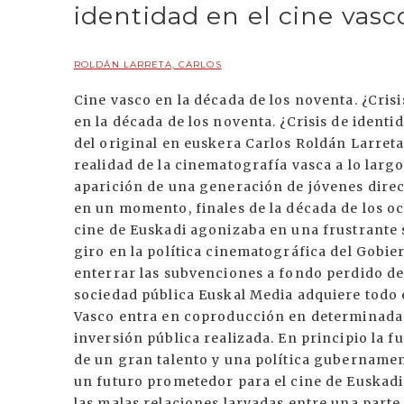
identidad en el cine vasc
ROLDÁN LARRETA, CARLOS
Cine vasco en la década de los noventa. ¿Crisi
en la década de los noventa. ¿Crisis de identi
del original en euskera Carlos Roldán Larret
realidad de la cinematografía vasca a lo largo
aparición de una generación de jóvenes direct
en un momento, finales de la década de los och
cine de Euskadi agonizaba en una frustrante si
giro en la política cinematográfica del Gobie
enterrar las subvenciones a fondo perdido de 
sociedad pública Euskal Media adquiere todo 
Vasco entra en coproducción en determinadas 
inversión pública realizada. En principio la 
de un gran talento y una política gubernamen
un futuro prometedor para el cine de Euskadi 
las malas relaciones larvadas entre una parte 