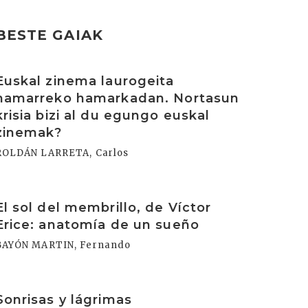
BESTE GAIAK
rakurri
Euskal zinema laurogeita
hamarreko hamarkadan. Nortasun
krisia bizi al du egungo euskal
zinemak?
ROLDÁN LARRETA, Carlos
rakurri
El sol del membrillo, de Víctor
Erice: anatomía de un sueño
BAYÓN MARTIN, Fernando
rakurri
Sonrisas y lágrimas