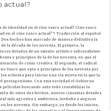
o actual?
s de identidad en el cine vasco actual? Cine vasco
dad en el cine vasco actual? * Traducción al español
a Dos hechos han marcado de manera definitiva la
 de la década de los noventa. El primero, la
ores dotados de un talento artístico sobresaliente
enta y principios de la de los noventa, en que el
tuación de crisis creativa. El segundo, el radical
rno Vasco que opta a principios de los noventa por
los ochenta para iniciar una vía nueva en la que la
el protagonismo. Con esta sociedad el Gobierno
películas buscando ante todo rentabilizar la
fusión de estos dos hechos, nuevos cineastas dotados
tal más agresiva y ambiciosa, invitaba a augurar
en los noventa. Sin embargo, ya desde los inicios,
significativa de los cineastas y el Departamento de