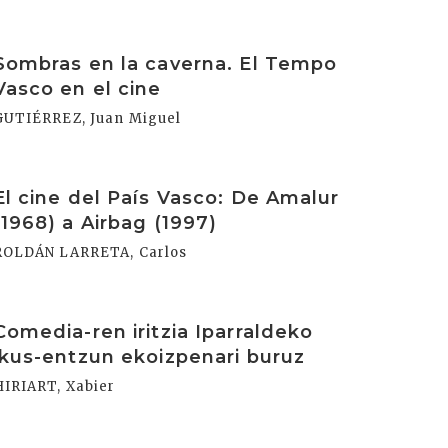
rakurri
Sombras en la caverna. El Tempo
Vasco en el cine
GUTIÉRREZ, Juan Miguel
rakurri
El cine del País Vasco: De Amalur
(1968) a Airbag (1997)
ROLDÁN LARRETA, Carlos
rakurri
Comedia-ren iritzia Iparraldeko
ikus-entzun ekoizpenari buruz
HIRIART, Xabier
rakurri