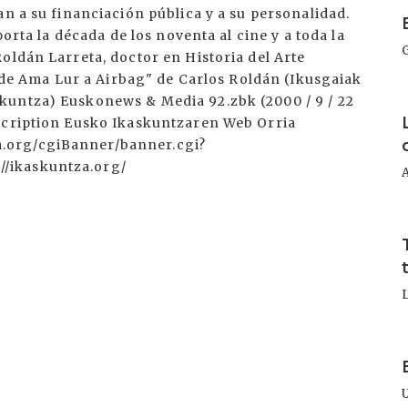
I
an a su financiación pública y a su personalidad.
porta la década de los noventa al cine y a toda la
oldán Larreta, doctor en Historia del Arte
: de Ama Lur a Airbag" de Carlos Roldán (Ikusgaiak
kuntza) Euskonews & Media 92.zbk (2000 / 9 / 22
I
bscription Eusko Ikaskuntzaren Web Orria
.org/cgiBanner/banner.cgi?
/ikaskuntza.org/
I
I