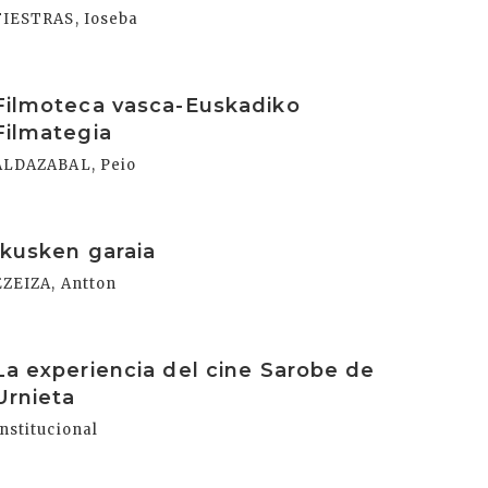
FIESTRAS, Ioseba
rakurri
Filmoteca vasca-Euskadiko
Filmategia
ALDAZABAL, Peio
rakurri
Ikusken garaia
EZEIZA, Antton
rakurri
La experiencia del cine Sarobe de
Urnieta
Institucional