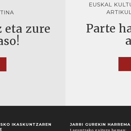
EUSKAL KULT
ARTIKU
TINA
Parte ha
 eta zure
aso!
USKO IKASKUNTZAREN
JARRI GUREKIN HARREM
E
Laguntzeko gaituzu hemen: