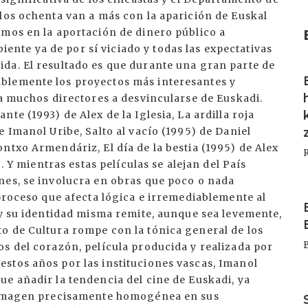
los ochenta van a más con la aparición de Euskal
smos en la aportación de dinero público a
te ya de por sí viciado y todas las expectativas
da. El resultado es que durante una gran parte de
I
blemente los proyectos más interesantes y
 a muchos directores a desvincularse de Euskadi.
te (1993) de Alex de la Iglesia, La ardilla roja
 Imanol Uribe, Salto al vacío (1995) de Daniel
ntxo Armendáriz, El día de la bestia (1995) de Alex
c. Y mientras estas películas se alejan del País
nes, se involucra en obras que poco o nada
I
 proceso que afecta lógica e irremediablemente al
 y su identidad misma remite, aunque sea levemente,
o de Cultura rompe con la tónica general de los
s del corazón, película producida y realizada por
stos años por las instituciones vascas, Imanol
e añadir la tendencia del cine de Euskadi, ya
I
a imagen precisamente homogénea en sus