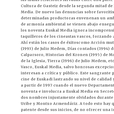
Cultura de Gasteiz desde la segunda mitad de 
Media. De nuevo las denuncias sobre favoriti
determinadas productoras envenenan un ambien
de armonía ambiental se vienen abajo ensegui
los noventa Euskal Media ignora incomprensi
taquilleros de los cineastas vascos, forzando
Ahí están los casos de éxitoscomo Acción mutan
(1993) de Julio Medem, Días contados (1994) de
Calparsoro, Historias del Kronen (1995) de Mo
de la Iglesia, Tierra (1996) de Julio Medem, et
Vasco, Euskal Media, salvo honrosas excepcio
interesan a crítica y público. Este sangrante
cine de Euskadi lastrando su nivel de calidad
a partir de 1997 cuando el nuevo Departament
noventa e involucra a Euskal Media en Secreto
dos nombres injustamente olvidados durante e
Uribe y Montxo Armendáriz. A todo esto hay qu
patente desde sus inicios, de no ofrecer un