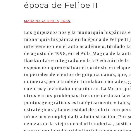
época de Felipe II
MADARIAGA ORBEA, JUAN
Los guipuzcoanos y la monarquía hispánica en la época de Felipe II Los guipuzcoanos y la monarquía hispánica en la época de Felipe II Juan Madariaga Orbea *Resumen de la intervención en el acto académico, titulado Lope de Aguirre y su época celebrado el pasado 29 de agosto de 1998, en el Aula Magna de la antigua Universidad de Oñati, organizado por Eusko Ikaskuntza e integrado en la 59 edición de la Quincena Musical de Donostia. Esta breve exposición quiere situar el contexto en el que se produce la participación en las empresas imperiales de cientos de guipuzcoanos, que, como Lope de Aguirre, se esforzaban en doradas quimeras, pero también fundaban ciudades, guerreaban, misionaban y, sobre todo, llevaban cuentas y levantaban escrituras. La Monarquía hispánica, en la fase de madurez, afrontaba entre otros varios problemas, tres que destacaría como esenciales: el cuidado y vigilancia de ciertos puntos geográficos estratégicamente vitales; la provisión de ciertos productos igualmente estratégicos y la necesidad de cubrir con personal capaz los puestos de una creciente (en número y complejidad) administración. Por su parte Gipuzkoa se ha reconstruido sobre las cenizas de la vieja sociedad banderiza, sustituyendo paulatinamente la vieja solidaridad de sangre por la solidaridad jurídica que contempla el nuevo marco político de la Provincia, basado en el complejo: Monarquía, Fuero, Hidalguía universal. Los cimientos económicos sobre los que este complejo se asienta intentan resolver un problema simple pero importante: como mantener a una población muy crecida (unos 60 ó 65.000 habitantes) sobre un pequeño territorio, reputado de "estéril" (es decir, poco triguero), cuando la supervivencia descansa precisamente en la tríada: trigo, manzana, ganado. La respuesta es varia y múltiple; de una parte, la migración; de otra, la diversificación funcional y profesional y la especialización. Así, sobre la renovada red urbana, cuajada en las últimas centurias medievales, se yergue alo largo del siglo XVI una poderosa industria que se articula sobre dos polos nodales: la construcción naval y el hierro. De Gipuzkoa, como de otros territorios vascos, saldrán barcos, clavos, herramientas, armas, etc. Igualmente, se potenciará la actividad comercial y portuaria. Pero además, los guipuzcoanos destinarán buena parte de su potencial laboral a los servicios administrativos. Es precisamente esta última faceta la que nos ocupa y trataré ahora más extensamente. En resumen, Gipuzkoa y Euskal Herria en general, van a poder ofrecer a la Monarquía algunos de los elementos estratégicos de los que está necesitada: defensa de un territorio fronterizo con el reino de Francia; barcos, armas, hierro y funcionarios. La Monarquía, por su parte, ofrece a Gipuzkoa un vasto campo de participación económico laboral: mercados para sus productos, puestos en la administración, plazas de soldados, expediciones, ¼ Se va a fraguar ahora un estereotipo clásico a lo largo de toda la Edad Moderna: el del "vizcaíno" (vasco) productor de hierro y secretario. En Castilla se manifiesta la ausencia de una clase media, sólida, respetable y trabajadora. Se menosprecia el comercio. Se cae en el señuelo del dinero fácil de juros y censos. La burguesía se traiciona como clase codiciando títulos de nobleza. Mientras que en Gipuzkoa se forja una cierta burguesía funcionarial, alejada de las rentas y del trabajo de la tierra, compuesta por lo general de hidalgos segundones, marginados de los mayorazgos, que buscan otras formas de inserción socio laboral. La Corte, con su progresivo aumento, se convierte desde Felipe II y sobre todo a partir de Felipe III en un auténtico imán para la nobleza endeudada o para los segundones con necesidad de medro. La Casa Real, acoge a bastantes empleados y cargos. Por una parte hay que considerar que son pocos para un imperio tan vasto, pero por otra son bastantes, si tenemos en cuenta que la mayor parte se nutrían de sectores sociales y procedencias geográficasreducidas, especialmente Castilla y la fachada atlántica. En 1623, justo al inicio del reinado de Felipe IV, los funcionarios de la Casa Real, es decir los responsables de las necesidades materiales de la familia real, sobre todo rey y reina, eran unos 1.700 cortesanos: mayordomo mayor (alimentación y alojamiento); camarero mayor y luego sumiller de corps (servicio personal); caballerizo mayor (transporte); guardia real (300 soldados de protección y 175 oficiales y criados para actividades de caza); confesores, damas, meninas y desde luego, cronistas y escritores para redactar textos laudatorios y construir la historia nacional. Algunos de estos cargos tienen gran importancia política, por la proximidad cotidiana al rey y poder tener ascendiente personal: confesor, sumiller, caza,¼ Los validos (Lerma, Olivares) eran simultáneamente sumilleres. Además de administrar estaba el otro ámbito que se considera característico de la monarquía: juzgar. Así, se produce a lo largo del siglo XVI un importante ascenso social de los letrados. Ahora bien, para poder insertarse en la