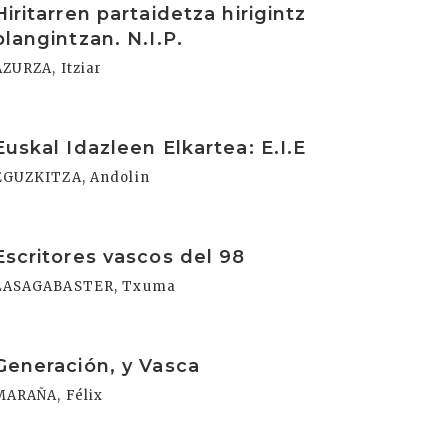
Hiritarren partaidetza hirigintz
plangintzan. N.I.P.
AZURZA, Itziar
rakurri
Euskal Idazleen Elkartea: E.I.E
EGUZKITZA, Andolin
rakurri
Escritores vascos del 98
LASAGABASTER, Txuma
rakurri
Generación, y Vasca
MARAÑA, Félix