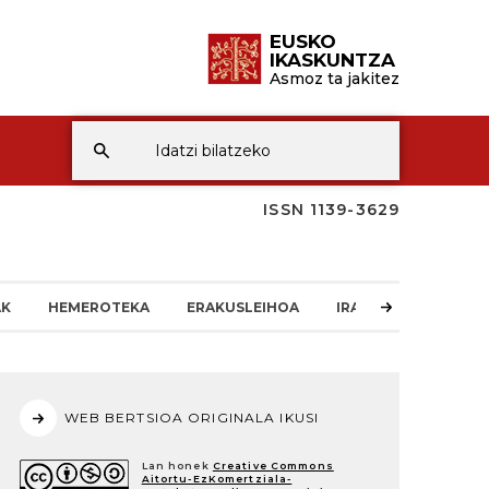
EUSKO
IKASKUNTZA
Asmoz ta jakitez
ISSN 1139-3629
AK
HEMEROTEKA
ERAKUSLEIHOA
IRAKURLEAREN TXO
WEB BERTSIOA ORIGINALA IKUSI
Lan honek
Creative Commons
Aitortu-EzKomertziala-