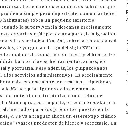
I
I
I