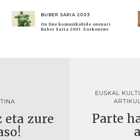
BUBER SARIA 2003
On line komunikabide onenari
Buber Saria 2003. Euskonews
EUSKAL KULT
ARTIKU
TINA
Parte ha
 eta zure
aso!