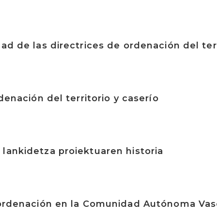
dad de las directrices de ordenación del ter
rdenación del territorio y caserío
lankidetza proiektuaren historia
a ordenación en la Comunidad Autónoma Va