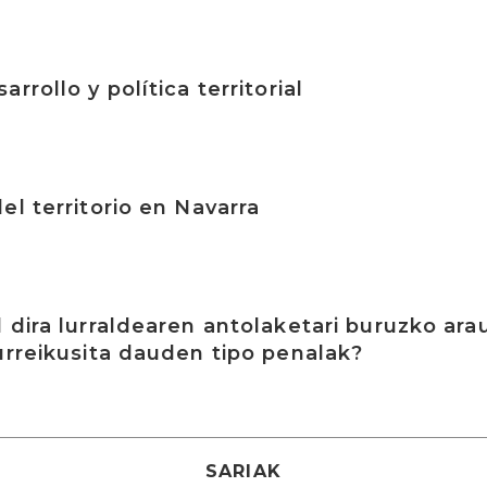
rrollo y política territorial
el territorio en Navarra
 dira lurraldearen antolaketari buruzko ara
urreikusita dauden tipo penalak?
SARIAK