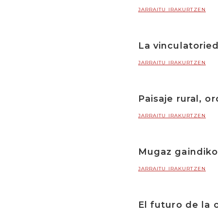
JARRAITU IRAKURTZEN
La vinculatorie
JARRAITU IRAKURTZEN
Paisaje rural, o
JARRAITU IRAKURTZEN
Mugaz gaindiko 
JARRAITU IRAKURTZEN
El futuro de l