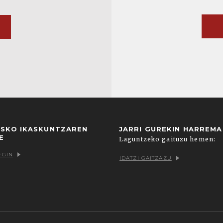
USKO IKASKUNTZAREN
JARRI GUREKIN HARREM
E
Laguntzeko gaituzu hemen:
EGIN
IDATZI GAITZAZU