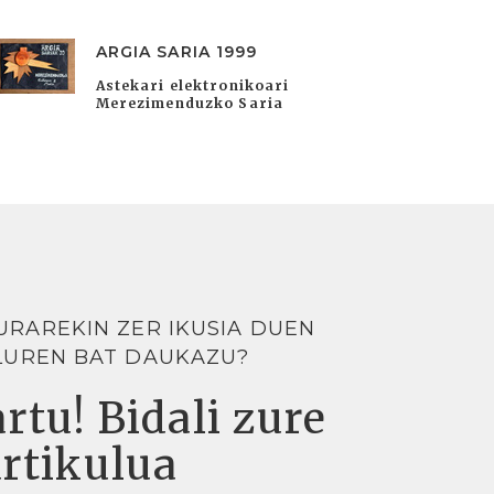
ARGIA SARIA 1999
Astekari elektronikoari
Merezimenduzko Saria
URAREKIN ZER IKUSIA DUEN
LUREN BAT DAUKAZU?
rtu! Bidali zure
artikulua