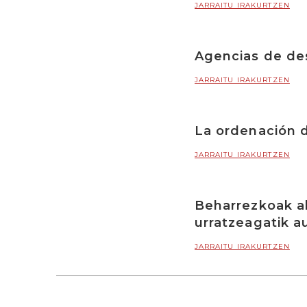
JARRAITU IRAKURTZEN
Agencias de desa
JARRAITU IRAKURTZEN
La ordenación d
JARRAITU IRAKURTZEN
Beharrezkoak al
urratzeagatik a
JARRAITU IRAKURTZEN