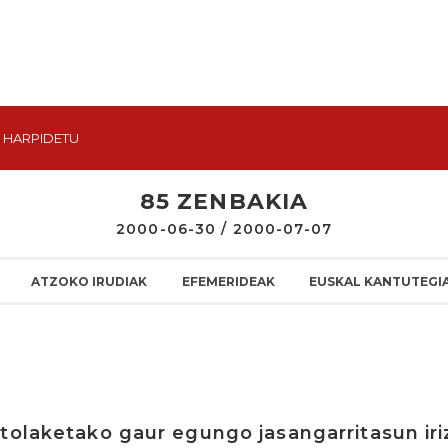
HARPIDETU
85 ZENBAKIA
2000-06-30 / 2000-07-07
ATZOKO IRUDIAK
EFEMERIDEAK
EUSKAL KANTUTEGI
tolaketako gaur egungo jasangarritasun ir