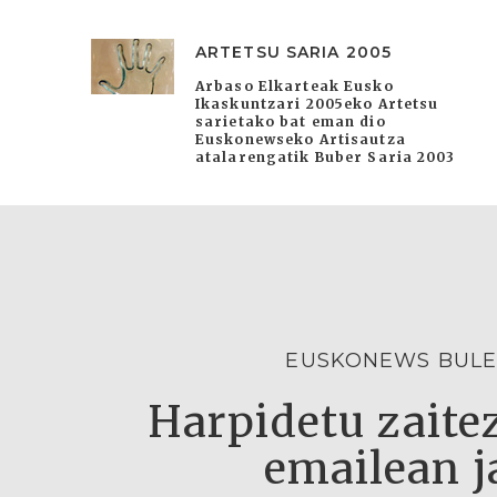
ARTETSU SARIA 2005
Arbaso Elkarteak Eusko
Ikaskuntzari 2005eko Artetsu
sarietako bat eman dio
Euskonewseko Artisautza
atalarengatik Buber Saria 2003
EUSKONEWS BULE
Harpidetu zaitez
emailean j