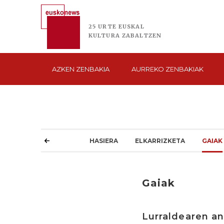
25 URTE
EUSKAL
KULTURA
ZABALTZEN
AZKEN
ZENBAKIA
AURREKO
ZENBAKIAK
HASIERA
ELKARRIZKETA
GAIAK
Gaiak
Lurraldearen an