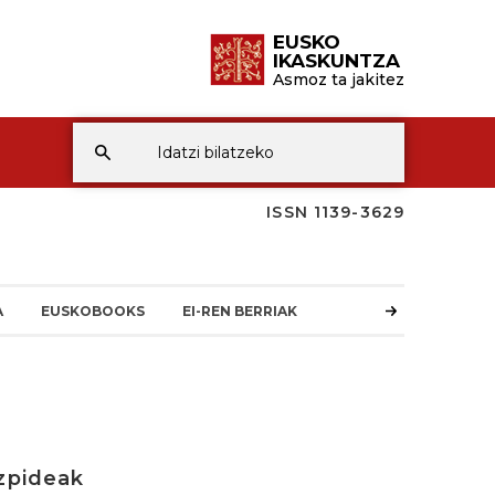
EUSKO
IKASKUNTZA
Asmoz ta jakitez
ISSN 1139-3629
A
EUSKOBOOKS
EI-REN BERRIAK
izpideak