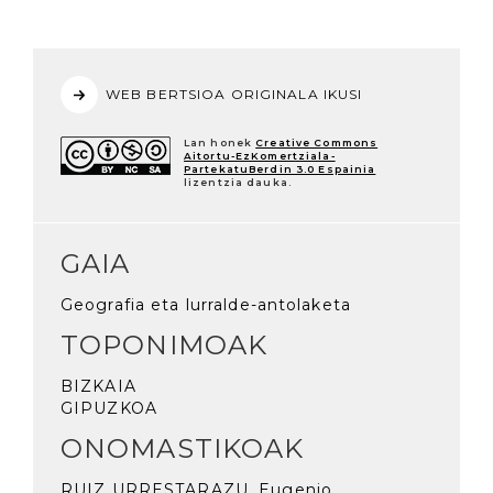
WEB BERTSIOA ORIGINALA IKUSI
Lan honek
Creative Commons
Aitortu-EzKomertziala-
PartekatuBerdin 3.0 Espainia
lizentzia dauka.
GAIA
Geografia eta lurralde-antolaketa
TOPONIMOAK
BIZKAIA
GIPUZKOA
ONOMASTIKOAK
RUIZ URRESTARAZU, Eugenio