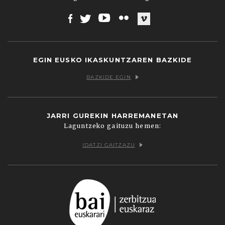
Facebook
Twitter
Youtube
Flickr
Vimeo
EGIN EUSKO IKASKUNTZAREN BAZKIDE
BAZKIDE EGIN
JARRI GUREKIN HARREMANETAN
Laguntzeko gaituzu hemen:
IDATZI GAITZAZU