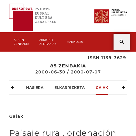
25 URTE
EUSKO
IKASKUNTZA
EUSKAL
Asmoz ta jakitez
KULTURA
ZABALTZEN
AZKEN
AURREKO
HARPIDETU
ZENBAKIA
ZENBAKIAK
ISSN 1139-3629
85 ZENBAKIA
2000-06-30 / 2000-07-07
HASIERA
ELKARRIZKETA
GAIAK
ATZOKO
Gaiak
Paisaje rural, ordenación