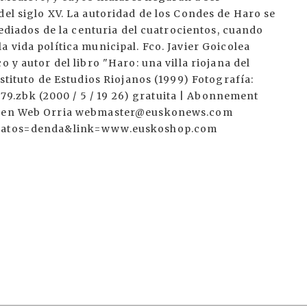
del siglo XV. La autoridad de los Condes de Haro se
 mediados de la centuria del cuatrocientos, cuando
 vida política municipal. Fco. Javier Goicolea
 y autor del libro "Haro: una villa riojana del
nstituto de Estudios Riojanos (1999) Fotografía:
.zbk (2000 / 5 / 19 26) gratuita | Abonnement
zaren Web Orria webmaster@euskonews.com
i?datos=denda&link=www.euskoshop.com