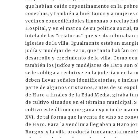
que habían caído repentinamente en la pobrez
cosechas, y también a huérfanos y a mujeres 
vecinos concediéndoles limosnas o recluyéndole
Hospital, y en el marco de su política social,
tutela de las "criaturas" que se abandonaban 
iglesias de la villa. Igualmente estaban marg
judía y mudéjar de Haro, que tanto habían cont
desarrollo y crecimiento de la villa. Como ocur
también los judíos y mudéjares de Haro son ob
se les obliga a recluirse en la judería y en la 
deben llevar señales identificatorias, e inclus
parte de algunos cristianos, antes de su expul
de Haro a finales de la Edad Media, giraba f
de cultivo situados en el término municipal. S
cultivo este último que gana espacio de manera
XVI, de tal forma que la venta de vino se conv
de Haro. Para la vendimia llegaban a Haro jor
Burgos, y la villa producía fundamentalmente 