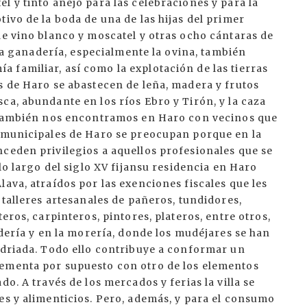
l y tinto añejo para las celebraciones y para la
ivo de la boda de una de las hijas del primer
de vino blanco y moscatel y otras ocho cántaras de
, la ganadería, especialmente la ovina, también
 familiar, así como la explotación de las tierras
s de Haro se abastecen de leña, madera y frutos
ca, abundante en los ríos Ebro y Tirón, y la caza
, también nos encontramos en Haro con vecinos que
s municipales de Haro se preocupan porque en la
ceden privilegios a aquellos profesionales que se
 lo largo del siglo XV fijansu residencia en Haro
lava, atraídos por las exenciones fiscales que les
 talleres artesanales de pañeros, tundidores,
eros, carpinteros, pintores, plateros, entre otros,
udería y en la morería, donde los mudéjares se han
idriada. Todo ello contribuye a conformar un
lementa por supuesto con otro de los elementos
o. A través de los mercados y ferias la villa se
es y alimenticios. Pero, además, y para el consumo