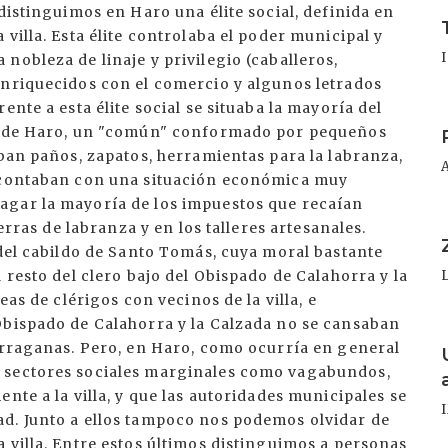
I
distinguimos en Haro una élite social, definida en
villa. Esta élite controlaba el poder municipal y
nobleza de linaje y privilegio (caballeros,
enriquecidos con el comercio y algunos letrados
ente a esta élite social se situaba la mayoría del
I
n" de Haro, un "común" conformado por pequeños
aban paños, zapatos, herramientas para la labranza,
e contaban con una situación económica muy
agar la mayoría de los impuestos que recaían
I
ierras de labranza y en los talleres artesanales.
 del cabildo de Santo Tomás, cuya moral bastante
 resto del clero bajo del Obispado de Calahorra y la
eas de clérigos con vecinos de la villa, e
Obispado de Calahorra y la Calzada no se cansaban
I
barraganas. Pero, en Haro, como ocurría en general
 sectores sociales marginales como vagabundos,
nte a la villa, y que las autoridades municipales se
d. Junto a ellos tampoco nos podemos olvidar de
 villa. Entre estos últimos distinguimos a personas