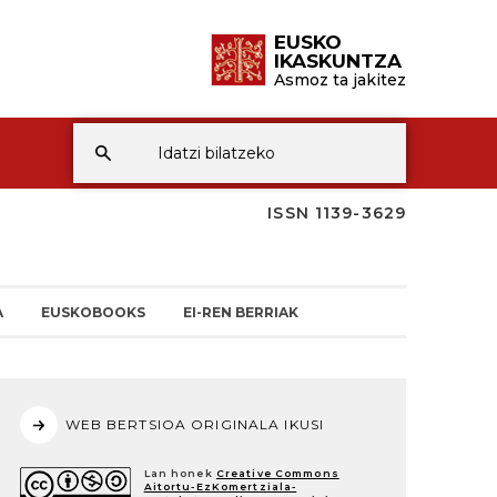
EUSKO
IKASKUNTZA
Asmoz ta jakitez
ISSN 1139-3629
A
EUSKOBOOKS
EI-REN BERRIAK
WEB BERTSIOA ORIGINALA IKUSI
Lan honek
Creative Commons
Aitortu-EzKomertziala-