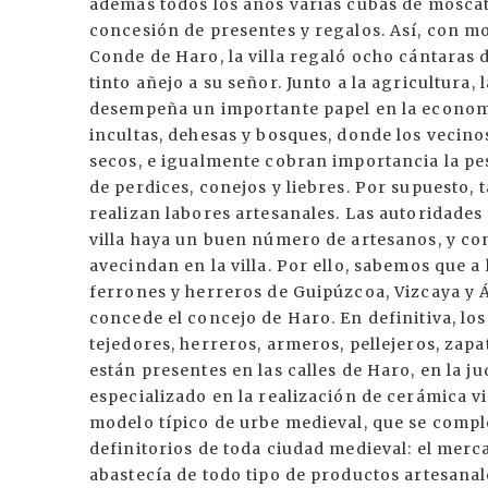
además todos los años varias cubas de moscate
concesión de presentes y regalos. Así, con mot
Conde de Haro, la villa regaló ocho cántaras 
tinto añejo a su señor. Junto a la agricultura
desempeña un importante papel en la economía
incultas, dehesas y bosques, donde los vecino
secos, e igualmente cobran importancia la pes
de perdices, conejos y liebres. Por supuesto
realizan labores artesanales. Las autoridade
villa haya un buen número de artesanos, y con
avecindan en la villa. Por ello, sabemos que a
ferrones y herreros de Guipúzcoa, Vizcaya y Á
concede el concejo de Haro. En definitiva, los
tejedores, herreros, armeros, pellejeros, zapat
están presentes en las calles de Haro, en la j
especializado en la realización de cerámica v
modelo típico de urbe medieval, que se comp
definitorios de toda ciudad medieval: el mercad
abastecía de todo tipo de productos artesanal