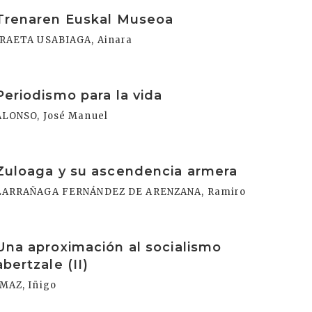
rakurri
Trenaren Euskal Museoa
IRAETA USABIAGA, Ainara
rakurri
Periodismo para la vida
ALONSO, José Manuel
rakurri
Zuloaga y su ascendencia armera
LARRAÑAGA FERNÁNDEZ DE ARENZANA, Ramiro
rakurri
Una aproximación al socialismo
abertzale (II)
IMAZ, Iñigo