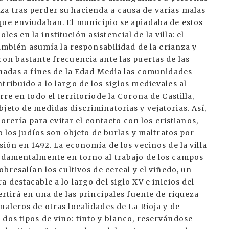
a tras perder su hacienda a causa de varias malas
que enviudaban. El municipio se apiadaba de estos
s en la institución asistencial de la villa: el
 también asumía la responsabilidad de la crianza y
con bastante frecuencia ante las puertas de las
inadas a fines de la Edad Media las comunidades
ribuido a lo largo de los siglos medievales al
re en todo el territoriode la Corona de Castilla,
jeto de medidas discriminatorias y vejatorias. Así,
morería para evitar el contacto con los cristianos,
o los judíos son objeto de burlas y maltratos por
sión en 1492. La economía de los vecinos de la villa
undamentalmente en torno al trabajo de los campos
obresalían los cultivos de cereal y el viñedo, un
 destacable a lo largo del siglo XV e inicios del
ertirá en una de las principales fuente de riqueza
naleros de otras localidades de La Rioja y de
dos tipos de vino: tinto y blanco, reservándose