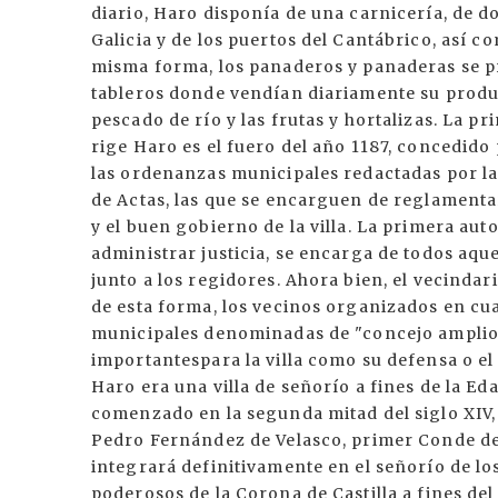
diario, Haro disponía de una carnicería, de 
Galicia y de los puertos del Cantábrico, así c
misma forma, los panaderos y panaderas se p
tableros donde vendían diariamente su produ
pescado de río y las frutas y hortalizas. La p
rige Haro es el fuero del año 1187, concedido
las ordenanzas municipales redactadas por las
de Actas, las que se encarguen de reglamenta
y el buen gobierno de la villa. La primera aut
administrar justicia, se encarga de todos aqu
junto a los regidores. Ahora bien, el vecindario
de esta forma, los vecinos organizados en cua
municipales denominadas de "concejo amplio"
importantespara la villa como su defensa o el 
Haro era una villa de señorío a fines de la Ed
comenzado en la segunda mitad del siglo XIV, y
Pedro Fernández de Velasco, primer Conde de 
integrará definitivamente en el señorío de los
poderosos de la Corona de Castilla a fines del