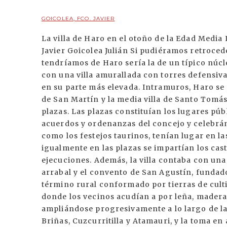
GOICOLEA, FCO. JAVIER
La villa de Haro en el otoño de la Edad Media 
Javier Goicolea Julián Si pudiéramos retroceder
tendríamos de Haro sería la de un típico núc
con una villa amurallada con torres defensivas
en su parte más elevada. Intramuros, Haro se 
de San Martín y la media villa de Santo Tomás 
plazas. Las plazas constituían los lugares pú
acuerdos y ordenanzas del concejo y celebránd
como los festejos taurinos, tenían lugar en la
igualmente en las plazas se impartían los casti
ejecuciones. Además, la villa contaba con una
arrabal y el convento de San Agustín, fundado
término rural conformado por tierras de cultiv
donde los vecinos acudían a por leña, madera,
ampliándose progresivamente a lo largo de la
Briñas, Cuzcurritilla y Atamauri, y la toma en