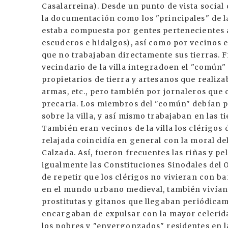
Casalarreina). Desde un punto de vista social 
la documentación como los "principales" de la 
estaba compuesta por gentes pertenecientes a 
escuderos e hidalgos), así como por vecinos 
que no trabajaban directamente sus tierras. Fr
vecindario de la villa integradoen el "comú
propietarios de tierra y artesanos que realiz
armas, etc., pero también por jornaleros qu
precaria. Los miembros del "común" debían p
sobre la villa, y así mismo trabajaban en las t
También eran vecinos de la villa los clérigos
relajada coincidía en general con la moral del
Calzada. Así, fueron frecuentes las riñas y pel
igualmente las Constituciones Sinodales del 
de repetir que los clérigos no vivieran con 
en el mundo urbano medieval, también vivían
prostitutas y gitanos que llegaban periódicame
encargaban de expulsar con la mayor celerida
los pobres y "envergonzados" residentes en la