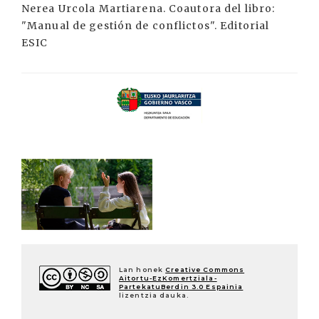
Nerea Urcola Martiarena. Coautora del libro:
"Manual de gestión de conflictos". Editorial
ESIC
Lan honek
Creative Commons
Aitortu-EzKomertziala-
PartekatuBerdin 3.0 Espainia
lizentzia dauka.