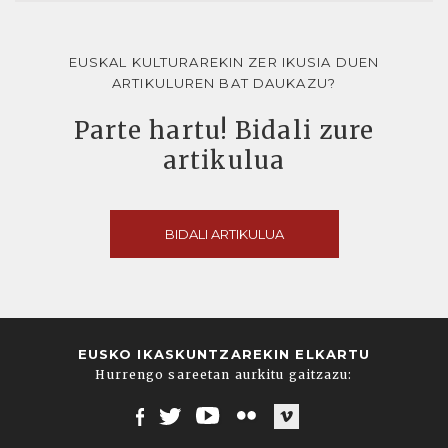
EUSKAL KULTURAREKIN ZER IKUSIA DUEN
ARTIKULUREN BAT DAUKAZU?
Parte hartu! Bidali zure
artikulua
BIDALI ARTIKULUA
EUSKO IKASKUNTZAREKIN ELKARTU
Hurrengo sareetan aurkitu gaitzazu:
Facebook
Twitter
Youtube
Flickr
Vimeo