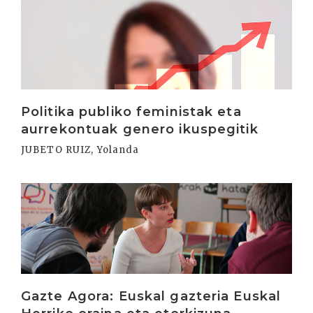
Irakurri
Politika publiko feministak eta
aurrekontuak genero ikuspegitik
JUBETO RUIZ, Yolanda
Irakurri
Gazte Agora: Euskal gazteria Euskal