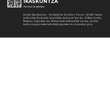
IKASKUNTZA
Asmoz ta jakitez
Eusko Ikaskuntza - Sociedad de Estudios Vascos, EI-SEV izaera
pribatuko Erakunde zientifiko-kultural bat da, 1918an Araba,
Bizkaia, Gipuzkoa eta Nafarroako Aldundiek sortua, euskal
kultura garatzeko baliabide egonkor eta iraunkor gisa