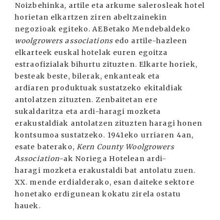
Noizbehinka, artile eta arkume salerosleak hotel
horietan elkartzen ziren abeltzainekin
negozioak egiteko. AEBetako Mendebaldeko
woolgrowers associations
edo artile-hazleen
elkarteek euskal hotelak euren egoitza
estraofizialak bihurtu zituzten. Elkarte horiek,
besteak beste, bilerak, enkanteak eta
ardiaren produktuak sustatzeko ekitaldiak
antolatzen zituzten. Zenbaitetan ere
sukaldaritza eta ardi-haragi mozketa
erakustaldiak antolatzen zituzten haragi honen
kontsumoa sustatzeko. 1941eko urriaren 4an,
esate baterako,
Kern County Woolgrowers
Association
-ak Noriega Hotelean ardi-
haragi mozketa erakustaldi bat antolatu zuen.
XX. mende erdialderako, esan daiteke sektore
honetako erdigunean kokatu zirela ostatu
hauek.