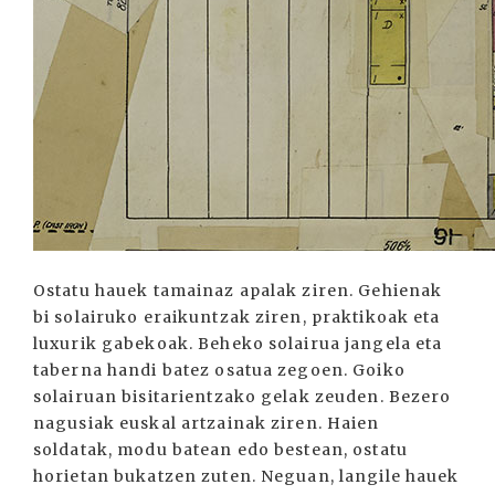
Ostatu hauek tamainaz apalak ziren. Gehienak
bi solairuko eraikuntzak ziren, praktikoak eta
luxurik gabekoak. Beheko solairua jangela eta
taberna handi batez osatua zegoen. Goiko
solairuan bisitarientzako gelak zeuden. Bezero
nagusiak euskal artzainak ziren. Haien
soldatak, modu batean edo bestean, ostatu
horietan bukatzen zuten. Neguan, langile hauek