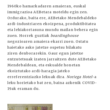
1960ko hamarkadaren amaieran, euskal
immigrazioa AEBetara moteldu egin zen.
Ordurako, baita ere, AEBetako Mendebaldeko
ardi-industriaren ekoizpena, produktibitatea
eta lehiakortasuna mundu mailan behera egin
zuen. Horrek guztiak
b
oardinghouse
negozioaren amaiera ekarri zuen. Ostatu
haietako asko jatetxe ospetsu bilakatu
ziren denborarekin. Gaur egun jatetxe
entzutetsuak izaten jarraitzen dute AEBetako
Mendebaldean, eta eskualde honetan
ekoiztutako ardi-haragia jateko
erreferentziazko lekuak dira.
Noriega Hotel
-a
leku horietako bat zen, baina azkenik COVID-
19ak eraman du.