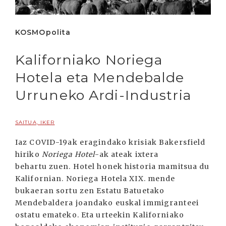
KOSMOpolita
Kaliforniako Noriega
Hotela eta Mendebalde
Urruneko Ardi-Industria
SAITUA, IKER
Iaz COVID-19ak eragindako krisiak Bakersfield
hiriko
Noriega Hotel
-ak ateak ixtera
behartu zuen. Hotel honek historia mamitsua du
Kalifornian. Noriega Hotela XIX. mende
bukaeran sortu zen Estatu Batuetako
Mendebaldera joandako euskal immigranteei
ostatu emateko. Eta urteekin Kaliforniako