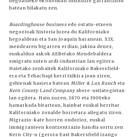
hegoaldeko ekonomian instituzio garrantzitsu
batean bilakatu zen.
Boardinghouse business
edo ostatu-etxeen
negozioak historia luzea du Kaliforniako
hegoaldean eta San Joaquin haranean. XIX.
mendearen bigarren erdian, jakina denez,
euskaldun askok AEBetako Mendebaldera
emigratu zuten ardi-industrian lan egitera.
Haietako zenbaitek Kaliforniako Bakersfield-
era eta Tehachapi herri txikira joan ziren,
gehienak hasiera batean
Miller & Lux Ranch
eta
Kern County Land Company
abere-ustiategietan
lan egitera. Hain zuzen, 1870 eta 1900eko
hamarkada bitartean, hainbat euskal herritar
Kaliforniako zonalde horretara ailegatu ziren.
Migrazio-kate horren ondorioz, euskal
immigranteen kontzentrazio handia sortu zen
Kern City-n (gerora East Bakersfield izango