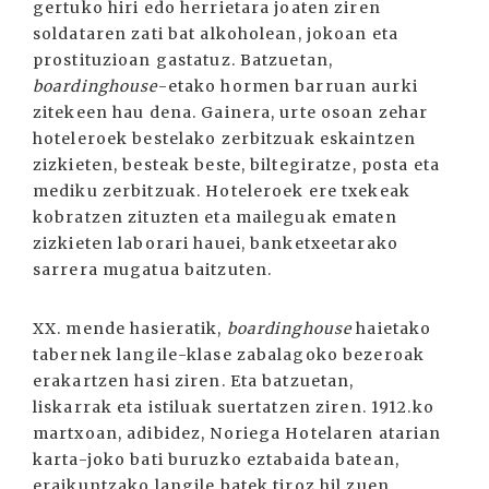
gertuko hiri edo herrietara joaten ziren
soldataren zati bat alkoholean, jokoan eta
prostituzioan gastatuz. Batzuetan,
boardinghouse
-etako hormen barruan aurki
zitekeen hau dena. Gainera, urte osoan zehar
hoteleroek bestelako zerbitzuak eskaintzen
zizkieten, besteak beste, biltegiratze, posta eta
mediku zerbitzuak. Hoteleroek ere txekeak
kobratzen zituzten eta maileguak ematen
zizkieten laborari hauei, banketxeetarako
sarrera mugatua baitzuten.
XX. mende hasieratik,
boardinghouse
haietako
tabernek langile-klase zabalagoko bezeroak
erakartzen hasi ziren. Eta batzuetan,
liskarrak eta istiluak suertatzen ziren. 1912.ko
martxoan, adibidez, Noriega Hotelaren atarian
karta-joko bati buruzko eztabaida batean,
eraikuntzako langile batek tiroz hil zuen