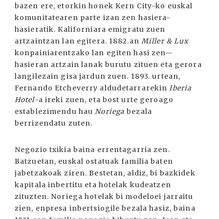
bazen ere, etorkin honek Kern City-ko euskal
komunitatearen parte izan zen hasiera-
hasieratik. Kaliforniara emigratu zuen
artzaintzan lan egitera. 1882.an
Miller & Lux
konpainiarentzako lan egiten hasi zen—
hasieran artzain lanak burutu zituen eta gerora
langilezain gisa jardun zuen. 1893. urtean,
Fernando Etcheverry aldudetarrarekin
Iberia
Hotel
-a ireki zuen, eta bost urte geroago
establezimendu hau
Noriega
bezala
berrizendatu zuten.
Negozio txikia baina errentagarria zen.
Batzuetan, euskal ostatuak familia baten
jabetzakoak ziren. Bestetan, aldiz, bi bazkidek
kapitala inbertitu eta hotelak kudeatzen
zituzten. Noriega hotelak bi modeloei jarraitu
zien, enpresa inbertsiogile bezala hasiz, baina