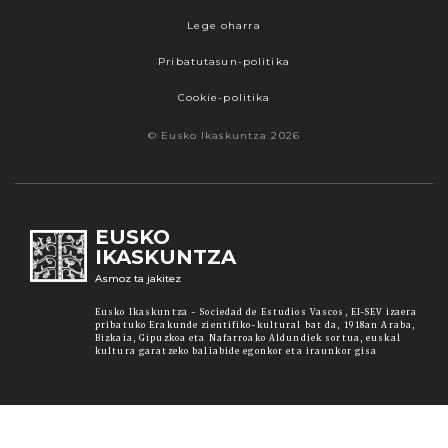
Lege oharra
Pribatutasun-politika
Cookie-politika
© Eusko Ikaskuntza 2026
EUSKO
IKASKUNTZA
Asmoz ta jakitez
Eusko Ikaskuntza - Sociedad de Estudios Vascos, EI-SEV izaera
pribatuko Erakunde zientifiko-kultural bat da, 1918an Araba,
Bizkaia, Gipuzkoa eta Nafarroako Aldundiek sortua, euskal
kultura garatzeko baliabide egonkor eta iraunkor gisa