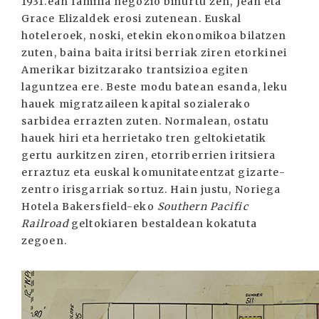
1931.ean familia negozio bihurtu zen, Jean eta
Grace Elizaldek erosi zutenean. Euskal
hoteleroek, noski, etekin ekonomikoa bilatzen
zuten, baina baita iritsi berriak ziren etorkinei
Amerikar bizitzarako trantsizioa egiten
laguntzea ere. Beste modu batean esanda, leku
hauek migratzaileen kapital sozialerako
sarbidea errazten zuten. Normalean, ostatu
hauek hiri eta herrietako tren geltokietatik
gertu aurkitzen ziren, etorriberrien iritsiera
erraztuz eta euskal komunitateentzat gizarte-
zentro irisgarriak sortuz. Hain justu, Noriega
Hotela Bakersfield-eko
Southern Pacific
Railroad
geltokiaren bestaldean kokatuta
zegoen.