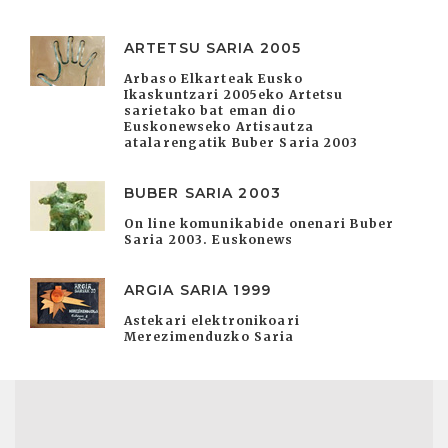
ARTETSU SARIA 2005
Arbaso Elkarteak Eusko
Ikaskuntzari 2005eko Artetsu
sarietako bat eman dio
Euskonewseko Artisautza
atalarengatik Buber Saria 2003
BUBER SARIA 2003
On line komunikabide onenari Buber
Saria 2003. Euskonews
ARGIA SARIA 1999
Astekari elektronikoari
Merezimenduzko Saria