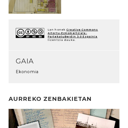
Lan honek
Creative Commons
Aitortu-EzKomertziala-
PartekatuBerdin 3.0 Espainia
lizentzia dauka.
GAIA
Ekonomia
AURREKO ZENBAKIETAN
Irakurri