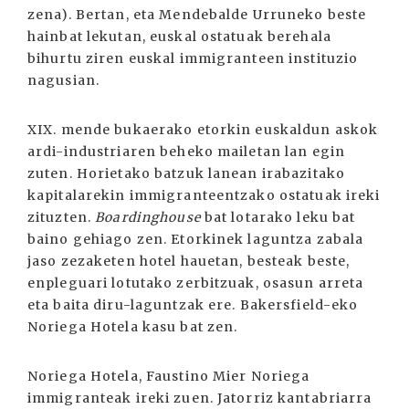
zena). Bertan, eta Mendebalde Urruneko beste
hainbat lekutan, euskal ostatuak berehala
bihurtu ziren euskal immigranteen instituzio
nagusian.
XIX. mende bukaerako etorkin euskaldun askok
ardi-industriaren beheko mailetan lan egin
zuten. Horietako batzuk lanean irabazitako
kapitalarekin immigranteentzako ostatuak ireki
zituzten.
Boardinghouse
bat lotarako leku bat
baino gehiago zen. Etorkinek laguntza zabala
jaso zezaketen hotel hauetan, besteak beste,
enpleguari lotutako zerbitzuak, osasun arreta
eta baita diru-laguntzak ere. Bakersfield-eko
Noriega Hotela kasu bat zen.
Noriega Hotela, Faustino Mier Noriega
immigranteak ireki zuen. Jatorriz kantabriarra