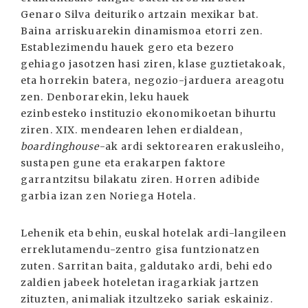
Genaro Silva deituriko artzain mexikar bat.
Baina arriskuarekin dinamismoa etorri zen.
Establezimendu hauek gero eta bezero
gehiago jasotzen hasi ziren, klase guztietakoak,
eta horrekin batera, negozio-jarduera areagotu
zen. Denborarekin, leku hauek
ezinbesteko instituzio ekonomikoetan bihurtu
ziren. XIX. mendearen lehen erdialdean,
b
oardinghouse
-ak ardi sektorearen erakusleiho,
sustapen gune eta erakarpen faktore
garrantzitsu bilakatu ziren. Horren adibide
garbia izan zen Noriega Hotela.
Lehenik eta behin, euskal hotelak ardi-langileen
erreklutamendu-zentro gisa funtzionatzen
zuten. Sarritan baita, galdutako ardi, behi edo
zaldien jabeek hoteletan iragarkiak jartzen
zituzten, animaliak itzultzeko sariak eskainiz.