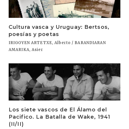
Cultura vasca y Uruguay: Bertsos,
poesías y poetas
IRIGOYEN ARTETXE, Alberto / BARANDIARAN
AMARIKA, Asier
Irakurri
Los siete vascos de El Álamo del
Pacifico. La Batalla de Wake, 1941
(II/II)