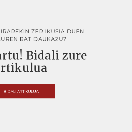
URAREKIN ZER IKUSIA DUEN
LUREN BAT DAUKAZU?
rtu! Bidali zure
artikulua
BIDALI ARTIKULUA