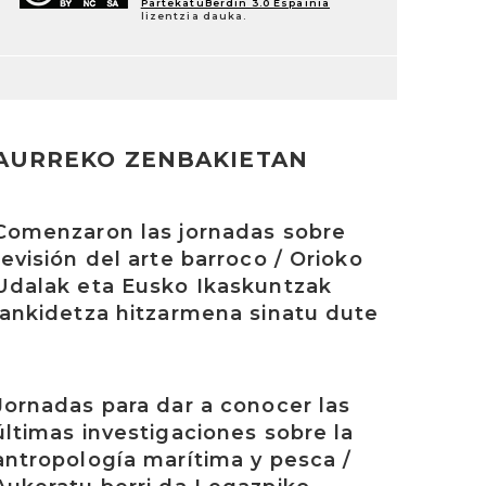
PartekatuBerdin 3.0 Espainia
lizentzia dauka.
AURREKO ZENBAKIETAN
rakurri
Comenzaron las jornadas sobre
revisión del arte barroco / Orioko
Udalak eta Eusko Ikaskuntzak
lankidetza hitzarmena sinatu dute
rakurri
Jornadas para dar a conocer las
últimas investigaciones sobre la
antropología marítima y pesca /