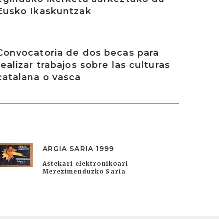
Eusko Ikaskuntzak
rakurri
Convocatoria de dos becas para
realizar trabajos sobre las culturas
catalana o vasca
ARGIA SARIA 1999
Astekari elektronikoari
Merezimenduzko Saria