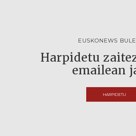
EUSKONEWS BULE
Harpidetu zaitez
emailean j
HARPIDETU