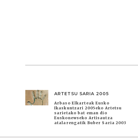
ARTETSU SARIA 2005
Arbaso Elkarteak Eusko
Ikaskuntzari 2005eko Artetsu
sarietako bat eman dio
Euskonewseko Artisautza
atalarengatik Buber Saria 2003