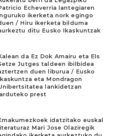
Aukeratu berri da Legazpiko
Patricio Echeverria lantegiaren
inguruko ikerketa nork egingo
duen / Hiru ikerketa bilduma
aurkeztu ditu Eusko Ikaskuntzak
rakurri
Kalean da Ez Dok Amairu eta Els
Setze Jutges taldeen ibilbidea
aztertzen duen liburua / Eusko
Ikaskuntza eta Mondragon
Unibertsitatea lankidetzan
jarduteko prest
rakurri
Emakumezkoek idatzitako euskal
literaturaz Mari Jose Olaziregik
egindako ikerketa aurkeztuko du