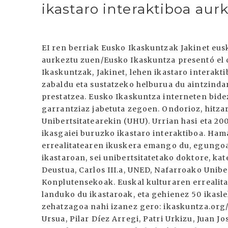
ikastaro interaktiboa aur
EI ren berriak Eusko Ikaskuntzak Jakinet eusk
aurkeztu zuen/Eusko Ikaskuntza presentó el c
Ikaskuntzak, Jakinet, lehen ikastaro interak
zabaldu eta sustatzeko helburua du aintzindar
prestatzea. Eusko Ikaskuntza interneten bid
garrantziaz jabetuta zegoen. Ondorioz, hitz
Unibertsitatearekin (UHU). Urrian hasi eta 200
ikasgaiei buruzko ikastaro interaktiboa. Hamah
errealitatearen ikuskera emango du, egungoa 
ikastaroan, sei unibertsitatetako doktore, kat
Deustua, Carlos III.a, UNED, Nafarroako Unibe
Konplutensekoak. Euskal kulturaren errealita
landuko du ikastaroak, eta gehienez 50 ikasle
zehatzagoa nahi izanez gero: ikaskuntza.org
Ursua, Pilar Díez Arregi, Patri Urkizu, Juan 