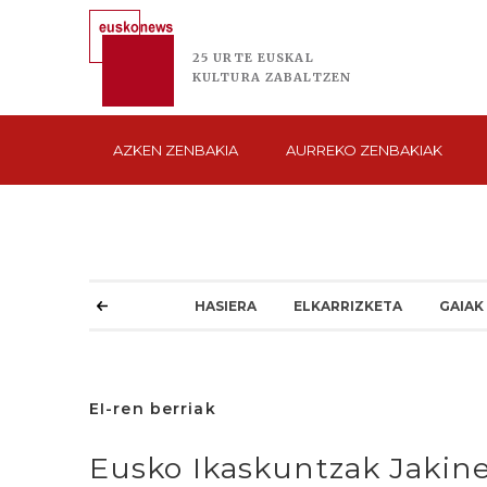
25 URTE
EUSKAL
KULTURA
ZABALTZEN
AZKEN
ZENBAKIA
AURREKO
ZENBAKIAK
HASIERA
ELKARRIZKETA
GAIAK
EI-ren berriak
Eusko Ikaskuntzak Jakine