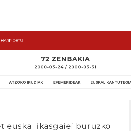
HARPIDETU
72 ZENBAKIA
2000-03-24 / 2000-03-31
ATZOKO IRUDIAK
EFEMERIDEAK
EUSKAL KANTUTEGI
t euskal ikasgaiei buruzko