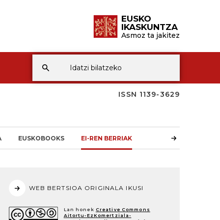
EUSKO
IKASKUNTZA
Asmoz ta jakitez
ISSN 1139-3629
A
EUSKOBOOKS
EI-REN BERRIAK
WEB BERTSIOA ORIGINALA IKUSI
Lan honek
Creative Commons
Aitortu-EzKomertziala-