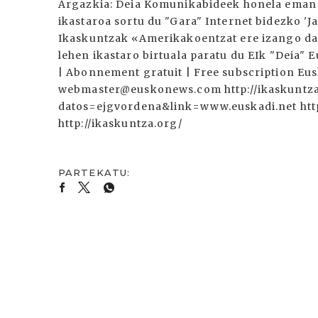
Argazkia: Deia Komunikabideek honela eman d
ikastaroa sortu du "Gara" Internet bidezko 'J
Ikaskuntzak «Amerikakoentzat ere izango da» 
lehen ikastaro birtuala paratu du EIk "Deia" E
| Abonnement gratuit | Free subscription Eu
webmaster@euskonews.com http://ikaskuntza
datos=ejgvordena&link=www.euskadi.net http:/
http://ikaskuntza.org/