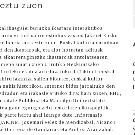
keztu zuen
al ikasgaiei buruzko ikastaro interaktiboa
urso virtual sobre estudios vascos Jakinet Eusko
tibo berria aurkeztu zuen. Euskal kultura munduan
i den ikastaroak, eta alor horretan adituak
ez elkarreraginezko ikastaroak antolatzearen
I
armena sinatu zuen Urrutiko Hezkuntzako
1 urteko ekaina arte luzatuko da Jakinet, euskal
iru jakintza sailen bitartez, euskal kultur
nahiz historikoa. Internet bidez jarraituko den
edradun eta irakasle arituko dira: hain zuzen, EHU,
rtsitate Publikoa eta Madrilgo Unibertsitate
I
tea gaur egungo zein historiaren ikuspegitik
k parte hartu ahal izango dute. Informazio
/JAKINET Josemari Velez de Mendizabal, Nicanor
José Goiriena de Gandarias eta Ainhoa Aranzabal.