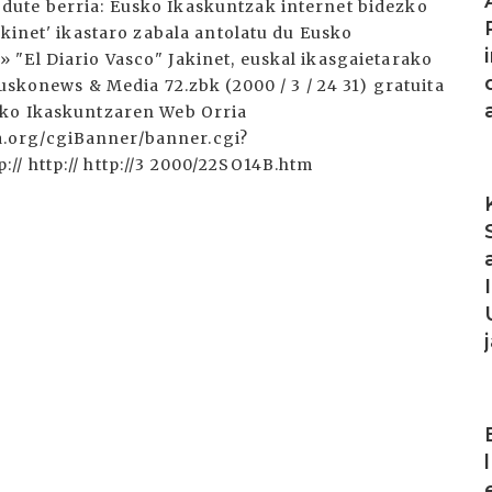
ute berria: Eusko Ikaskuntzak internet bidezko
akinet' ikastaro zabala antolatu du Eusko
"El Diario Vasco" Jakinet, euskal ikasgaietarako
uskonews & Media 72.zbk (2000 / 3 / 24 31) gratuita
sko Ikaskuntzaren Web Orria
.org/cgiBanner/banner.cgi?
/ http:// http://3 2000/22SO14B.htm
I
I