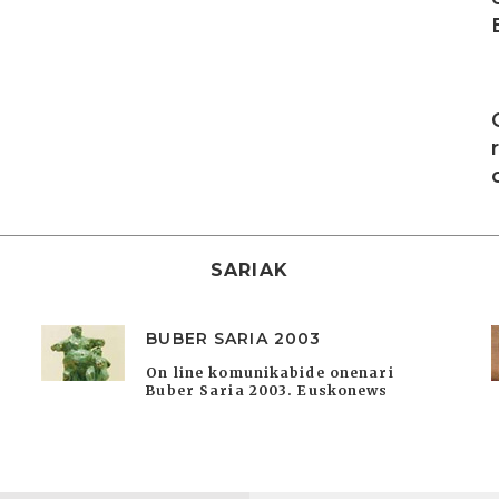
I
SARIAK
BUBER SARIA 2003
On line komunikabide onenari
Buber Saria 2003. Euskonews