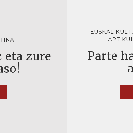
EUSKAL KULT
ARTIKU
TINA
Parte ha
 eta zure
aso!