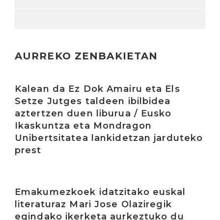
AURREKO ZENBAKIETAN
Irakurri
Kalean da Ez Dok Amairu eta Els
Setze Jutges taldeen ibilbidea
aztertzen duen liburua / Eusko
Ikaskuntza eta Mondragon
Unibertsitatea lankidetzan jarduteko
prest
Irakurri
Emakumezkoek idatzitako euskal
literaturaz Mari Jose Olaziregik
egindako ikerketa aurkeztuko du