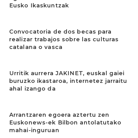
Eusko Ikaskuntzak
Irakurri
Convocatoria de dos becas para
realizar trabajos sobre las culturas
catalana o vasca
Irakurri
Urritik aurrera JAKINET, euskal gaiei
buruzko ikastaroa, internetez jarraitu
ahal izango da
Irakurri
Arrantzaren egoera aztertu zen
Euskonews-ek Bilbon antolatutako
mahai-inguruan