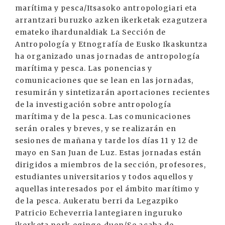
marítima y pesca/Itsasoko antropologiari eta
arrantzari buruzko azken ikerketak ezagutzera
emateko ihardunaldiak La Sección de
Antropología y Etnografía de Eusko Ikaskuntza
ha organizado unas jornadas de antropología
marítima y pesca. Las ponencias y
comunicaciones que se lean en las jornadas,
resumirán y sintetizarán aportaciones recientes
de la investigación sobre antropología
marítima y de la pesca. Las comunicaciones
serán orales y breves, y se realizarán en
sesiones de mañana y tarde los días 11 y 12 de
mayo en San Juan de Luz. Estas jornadas están
dirigidos a miembros de la sección, profesores,
estudiantes universitarios y todos aquellos y
aquellas interesados por el ámbito marítimo y
de la pesca. Aukeratu berri da Legazpiko
Patricio Echeverria lantegiaren inguruko