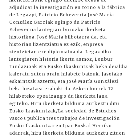
ikerketa nork egingo duen/Se acaba de
adjudicar la investigación en torno a la fábrica
de Legazpi, Patricio Echeverria José María
González Garcíak egingo du Patricio
Echeverria lantegiari buruzko ikerketa
historikoa. José María bilbotarra da, eta
historian lizentziatua ez ezik, enpresa
zientzietan ere diplomatua da. Legazpiko
lantegiaren historia ikertu asmoz, Lenbur
fundazioak eta Eusko Ikaskuntzak beka deialdia
kaleratu zuten orain hilabete batzuk. Jasotako
eskaintzak aztertu, eta José María Gonzálezi
beka luzatzea erabaki da. Azken horrek 12
hilabeteko epea izango du ikerketa lana
egiteko. Hiru ikerketa bilduma aurkeztu ditu
Eusko Ikaskuntzak/La sociedad de Estudios
Vascos publica tres trabajos de investigación
Eusko Ikaskuntzaren Ipar Euskal Herriko
adarrak, hiru ikerketa bilduma aurkeztu zituen