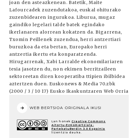
joan den asteazkenean. Batetik, Maite
Lafourcadek zuzendutakoa, euskal ohiturako
zuzenbidearen ingurukoa. Liburua, mugaz
gaindiko legelari talde batek egindako
ikerlanaren alorrean kokatzen da. Bigarrena,
Txomin Peillenek zuzendua, herri antzertiari
buruzkoa da eta bertan, Europako herri
antzertia ikertu eta konparatzenda.
Hirugarrenak, Xabi Larralde ekonomilariaren
tesia jasotzen du, non ekimen berritzaileen
sektoreetan diren kooperatiba ttipien ibilbidea
aztertzen duen. Euskonews & Media 70.zbk
(2000 / 3 / 10 17) Eusko Ikaskuntzaren Web Orria
WEB BERTSIOA ORIGINALA IKUSI
Lan honek
Creative Commons
Aitortu-EzKomertziala-
PartekatuBerdin 3.0 Espainia
lizentzia dauka.