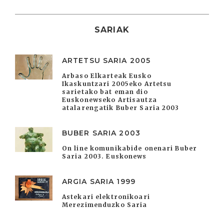
SARIAK
ARTETSU SARIA 2005
Arbaso Elkarteak Eusko
Ikaskuntzari 2005eko Artetsu
sarietako bat eman dio
Euskonewseko Artisautza
atalarengatik Buber Saria 2003
BUBER SARIA 2003
On line komunikabide onenari Buber
Saria 2003. Euskonews
ARGIA SARIA 1999
Astekari elektronikoari
Merezimenduzko Saria