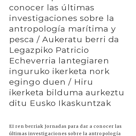
conocer las últimas
investigaciones sobre la
antropología marítima y
pesca / Aukeratu berri da
Legazpiko Patricio
Echeverria lantegiaren
inguruko ikerketa nork
egingo duen / Hiru
ikerketa bilduma aurkeztu
ditu Eusko Ikaskuntzak
EI ren berriak Jornadas para dar a conocer las
últimas investigaciones sobre la antropología