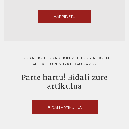
HARPIDETU
EUSKAL KULTURAREKIN ZER IKUSIA DUEN
ARTIKULUREN BAT DAUKAZU?
Parte hartu! Bidali zure
artikulua
BIDALI ARTIKULUA