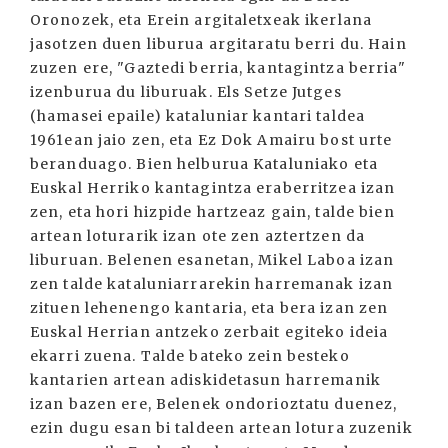
Oronozek, eta Erein argitaletxeak ikerlana
jasotzen duen liburua argitaratu berri du. Hain
zuzen ere, "Gaztedi berria, kantagintza berria"
izenburua du liburuak. Els Setze Jutges
(hamasei epaile) kataluniar kantari taldea
1961ean jaio zen, eta Ez Dok Amairu bost urte
beranduago. Bien helburua Kataluniako eta
Euskal Herriko kantagintza eraberritzea izan
zen, eta hori hizpide hartzeaz gain, talde bien
artean loturarik izan ote zen aztertzen da
liburuan. Belenen esanetan, Mikel Laboa izan
zen talde kataluniarrarekin harremanak izan
zituen lehenengo kantaria, eta bera izan zen
Euskal Herrian antzeko zerbait egiteko ideia
ekarri zuena. Talde bateko zein besteko
kantarien artean adiskidetasun harremanik
izan bazen ere, Belenek ondorioztatu duenez,
ezin dugu esan bi taldeen artean lotura zuzenik