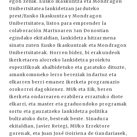
egon zenik. Eusko Ikaskuntza eta Mondragon
Unibertsitatea lankidetzan jarduteko
prest/Eusko Ikaskuntza y Mondragon
Unibertsitatea, listos para emprender la
colaboración Martxoaren 3an Donostian
egindako ekitaldian, lankidetza hitzarmena
sinatu zuten Eusko Ikaskuntzak eta Mondragon
Unibertsitateak. Horren bidez, bi erakundeok
ikerketaren alorreko lankidetza proiektu
espezifikoak ahalbidetuko eta garatuko dituzte,
amankomuneko lerro bereziak indartuz eta
elkarren berri emanez ikerketa programazio
orokorrei dagokienez. MUk eta EIk, beren
ikerketa ondarearen erabilera erraztuko diote
elkarri, eta master eta graduondoko programak
sortu eta gauzatzeko lankidetza politika
bultzatuko dute, besteak beste. Sinadura
ekitaldian, Javier Retegi, MUko Errektore
gorenak, eta Juan José Goiriena de Gandariasek,