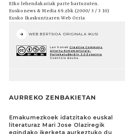
EIko lehendakariak parte hartuzuten.
Euskonews & Media 69.zbk (2000/ 3 / 3 10)
Eusko Ikaskuntzaren Web Orria
WEB BERTSIOA ORIGINALA IKUSI
Lan honek
Creative Commons
Aitortu-EzKomertziala-
PartekatuBerdin 3.0 Espainia
lizentzia dauka.
AURREKO ZENBAKIETAN
Irakurri
Emakumezkoek idatzitako euskal
literaturaz Mari Jose Olaziregik
egindako ikerketa aurkeztuko du