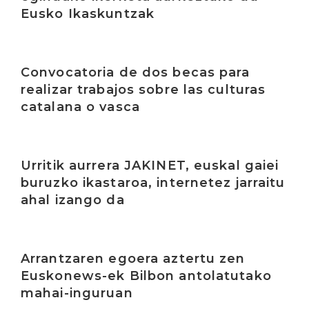
Eusko Ikaskuntzak
Irakurri
Convocatoria de dos becas para
realizar trabajos sobre las culturas
catalana o vasca
Irakurri
Urritik aurrera JAKINET, euskal gaiei
buruzko ikastaroa, internetez jarraitu
ahal izango da
Irakurri
Arrantzaren egoera aztertu zen
Euskonews-ek Bilbon antolatutako
mahai-inguruan