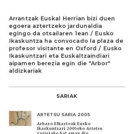
Irakurri
Arrantzak Euskal Herrian bizi duen
egoera aztertzeko jardunaldia
egingo da otsailaren 1ean / Eusko
Ikaskuntza ha convocado la plaza de
profesor visitante en Oxford / Eusko
Ikaskuntzari eta Euskaltzaindiari
aipamen berezia egin die "Arbor"
aldizkariak
SARIAK
ARTETSU SARIA 2005
Arbaso Elkarteak Eusko
Ikaskuntzari 2005eko Artetsu
sarietako bat eman dio