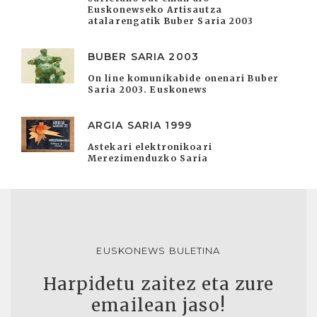
Euskonewseko Artisautza
atalarengatik Buber Saria 2003
BUBER SARIA 2003
On line komunikabide onenari Buber
Saria 2003. Euskonews
ARGIA SARIA 1999
Astekari elektronikoari
Merezimenduzko Saria
EUSKONEWS BULETINA
Harpidetu zaitez eta zure
emailean jaso!