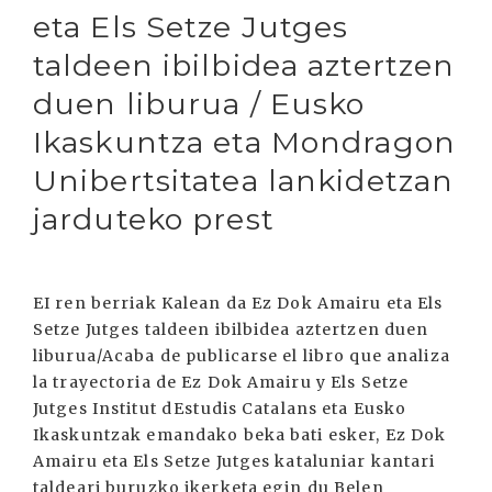
eta Els Setze Jutges
taldeen ibilbidea aztertzen
duen liburua / Eusko
Ikaskuntza eta Mondragon
Unibertsitatea lankidetzan
jarduteko prest
EI ren berriak Kalean da Ez Dok Amairu eta Els
Setze Jutges taldeen ibilbidea aztertzen duen
liburua/Acaba de publicarse el libro que analiza
la trayectoria de Ez Dok Amairu y Els Setze
Jutges Institut dEstudis Catalans eta Eusko
Ikaskuntzak emandako beka bati esker, Ez Dok
Amairu eta Els Setze Jutges kataluniar kantari
taldeari buruzko ikerketa egin du Belen