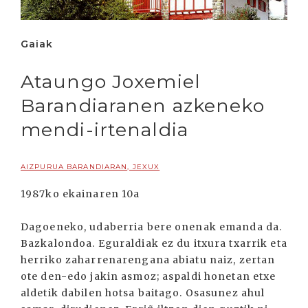
Gaiak
Ataungo Joxemiel
Barandiaranen azkeneko
mendi-irtenaldia
AIZPURUA BARANDIARAN, JEXUX
1987ko ekainaren 10a
Dagoeneko, udaberria bere onenak emanda da.
Bazkalondoa. Eguraldiak ez du itxura txarrik eta
herriko zaharrenarengana abiatu naiz, zertan
ote den-edo jakin asmoz; aspaldi honetan etxe
aldetik dabilen hotsa baitago. Osasunez ahul