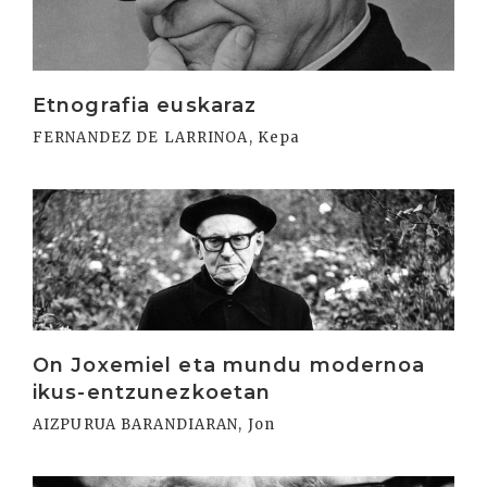
Etnografia euskaraz
FERNANDEZ DE LARRINOA, Kepa
Irakurri
On Joxemiel eta mundu modernoa
ikus-entzunezkoetan
AIZPURUA BARANDIARAN, Jon