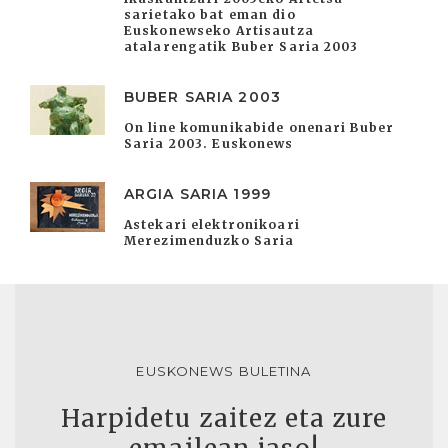
sarietako bat eman dio
Euskonewseko Artisautza
atalarengatik Buber Saria 2003
BUBER SARIA 2003
On line komunikabide onenari Buber
Saria 2003. Euskonews
ARGIA SARIA 1999
Astekari elektronikoari
Merezimenduzko Saria
EUSKONEWS BULETINA
Harpidetu zaitez eta zure