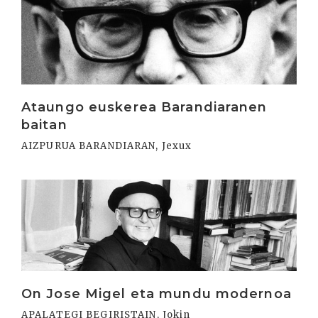
Irakurri
Ataungo euskerea Barandiaranen
baitan
AIZPURUA BARANDIARAN, Jexux
Irakurri
On Jose Migel eta mundu modernoa
APALATEGI BEGIRISTAIN, Jokin