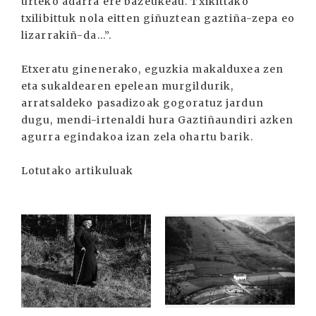
urteko adarra ere bazeukeau. Txikittako
txilibittuk nola eitten giñuztean gaztiña-zepa eo
lizarrakiñ-da...”.
Etxeratu ginenerako, eguzkia makalduxea zen
eta sukaldearen epelean murgildurik,
arratsaldeko pasadizoak gogoratuz jardun
dugu, mendi-irtenaldi hura Gaztiñaundiri azken
agurra egindakoa izan zela ohartu barik.
Lotutako artikuluak