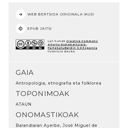
WEB BERTSIOA ORIGINALA IKUSI
EPUB JAITSI
Lan honek
Creative Commons
Aitortu-EzKomertziala-
PartekatuBerdin 3.0 Espainia
lizentzia dauka.
GAIA
Antropologia, etnografia eta folklorea
TOPONIMOAK
ATAUN
ONOMASTIKOAK
Barandiaran Ayerbe, José Miguel de