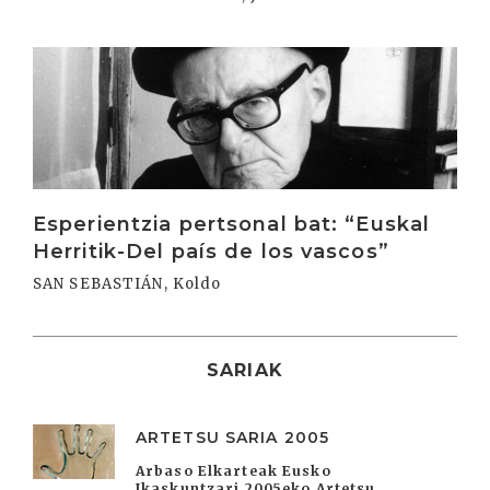
Irakurri
Esperientzia pertsonal bat: “Euskal
Herritik-Del país de los vascos”
SAN SEBASTIÁN, Koldo
SARIAK
ARTETSU SARIA 2005
Arbaso Elkarteak Eusko
Ikaskuntzari 2005eko Artetsu