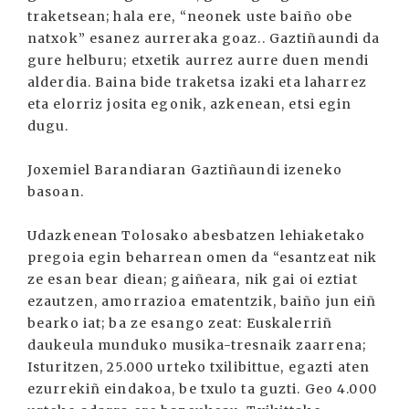
traketsean; hala ere, “neonek uste baiño obe
natxok” esanez aurreraka goaz.. Gaztiñaundi da
gure helburu; etxetik aurrez aurre duen mendi
alderdia. Baina bide traketsa izaki eta laharrez
eta elorriz josita egonik, azkenean, etsi egin
dugu.
Joxemiel Barandiaran Gaztiñaundi izeneko
basoan.
Udazkenean Tolosako abesbatzen lehiaketako
pregoia egin beharrean omen da “esantzeat nik
ze esan bear diean; gaiñeara, nik gai oi eztiat
ezautzen, amorrazioa ematentzik, baiño jun eiñ
bearko iat; ba ze esango zeat: Euskalerriñ
daukeula munduko musika-tresnaik zaarrena;
Isturitzen, 25.000 urteko txilibittue, egazti aten
ezurrekiñ eindakoa, be txulo ta guzti. Geo 4.000