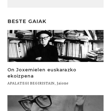
BESTE GAIAK
Irakurri
On Joxemielen euskarazko
ekoizpena
APALATEGI BEGIRISTAIN, Jaione
Irakurri