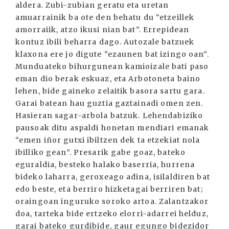
aldera. Zubi-zubian geratu eta uretan
amuarrainik ba ote den behatu du “etzeillek
amorraiik, atzo ikusi nian bat”. Errepidean
kontuz ibili beharra dago. Autozale batzuek
klaxona ere jo digute “ezaunen bat izingo oan”.
Munduateko bihurgunean kamioizale bati paso
eman dio berak eskuaz, eta Arbotoneta baino
lehen, bide gaineko zelaitik basora sartu gara.
Garai batean hau guztia gaztainadi omen zen.
Hasieran sagar-arbola batzuk. Lehendabiziko
pausoak ditu aspaldi honetan mendiari emanak
“emen iñor gutxi ibiltzen dek ta etzekiat nola
ibilliko gean”. Presarik gabe goaz, bateko
eguraldia, besteko halako baserria, hurrena
bideko laharra, geroxeago adina, isilaldiren bat
edo beste, eta berriro hizketagai berriren bat;
oraingoan inguruko soroko artoa. Zalantzakor
doa, tarteka bide ertzeko elorri-adarrei helduz,
garai bateko gurdibide, gaur egungo bidezidor