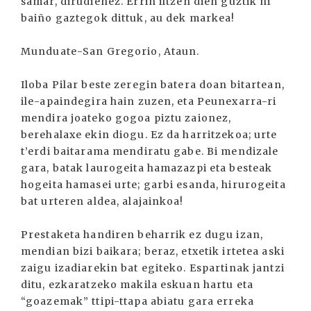
samar, dirudienez. Erriñ iltzen dien guztik ni
baiño gaztegok dittuk, au dek markea!
Munduate-San Gregorio, Ataun.
Iloba Pilar beste zeregin batera doan bitartean,
ile-apaindegira hain zuzen, eta Peunexarra-ri
mendira joateko gogoa piztu zaionez,
berehalaxe ekin diogu. Ez da harritzekoa; urte
t’erdi baitarama mendiratu gabe. Bi mendizale
gara, batak laurogeita hamazazpi eta besteak
hogeita hamasei urte; garbi esanda, hirurogeita
bat urteren aldea, alajainkoa!
Prestaketa handiren beharrik ez dugu izan,
mendian bizi baikara; beraz, etxetik irtetea aski
zaigu izadiarekin bat egiteko. Espartinak jantzi
ditu, ezkaratzeko makila eskuan hartu eta
“goazemak” ttipi-ttapa abiatu gara erreka