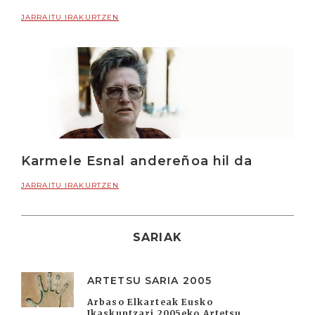
JARRAITU IRAKURTZEN
Karmele Esnal andereñoa hil da
JARRAITU IRAKURTZEN
SARIAK
ARTETSU SARIA 2005
Arbaso Elkarteak Eusko
Ikaskuntzari 2005eko Artetsu