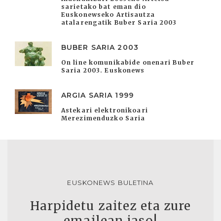
sarietako bat eman dio
Euskonewseko Artisautza
atalarengatik Buber Saria 2003
BUBER SARIA 2003
On line komunikabide onenari Buber
Saria 2003. Euskonews
ARGIA SARIA 1999
Astekari elektronikoari
Merezimenduzko Saria
EUSKONEWS BULETINA
Harpidetu zaitez eta zure
emailean jaso!