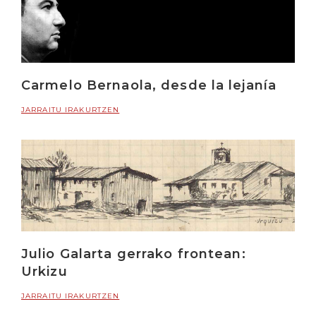
Carmelo Bernaola, desde la lejanía
JARRAITU IRAKURTZEN
Julio Galarta gerrako frontean:
Urkizu
JARRAITU IRAKURTZEN