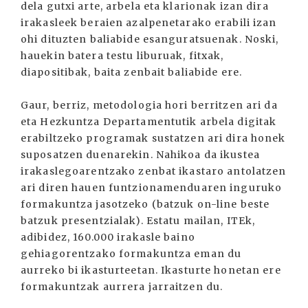
dela gutxi arte, arbela eta klarionak izan dira
irakasleek beraien azalpenetarako erabili izan
ohi dituzten baliabide esanguratsuenak. Noski,
hauekin batera testu liburuak, fitxak,
diapositibak, baita zenbait baliabide ere.
Gaur, berriz, metodologia hori berritzen ari da
eta Hezkuntza Departamentutik arbela digitak
erabiltzeko programak sustatzen ari dira honek
suposatzen duenarekin. Nahikoa da ikustea
irakaslegoarentzako zenbat ikastaro antolatzen
ari diren hauen funtzionamenduaren inguruko
formakuntza jasotzeko (batzuk on-line beste
batzuk presentzialak). Estatu mailan, ITEk,
adibidez, 160.000 irakasle baino
gehiagorentzako formakuntza eman du
aurreko bi ikasturteetan. Ikasturte honetan ere
formakuntzak aurrera jarraitzen du.