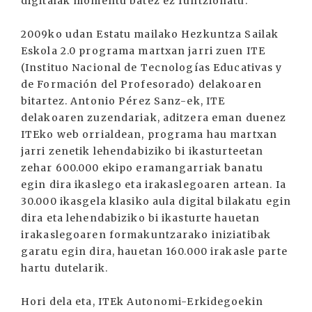
digitalak momentu batez ez funtzionatu.
2009ko udan Estatu mailako Hezkuntza Sailak
Eskola 2.0 programa martxan jarri zuen ITE
(Instituo Nacional de Tecnologías Educativas y
de Formación del Profesorado) delakoaren
bitartez. Antonio Pérez Sanz-ek, ITE
delakoaren zuzendariak, aditzera eman duenez
ITEko web orrialdean, programa hau martxan
jarri zenetik lehendabiziko bi ikasturteetan
zehar 600.000 ekipo eramangarriak banatu
egin dira ikaslego eta irakaslegoaren artean. Ia
30.000 ikasgela klasiko aula digital bilakatu egin
dira eta lehendabiziko bi ikasturte hauetan
irakaslegoaren formakuntzarako iniziatibak
garatu egin dira, hauetan 160.000 irakasle parte
hartu dutelarik.
Hori dela eta, ITEk Autonomi-Erkidegoekin