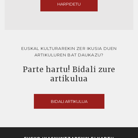
HARPIDETU
EUSKAL KULTURAREKIN ZER IKUSIA DUEN
ARTIKULUREN BAT DAUKAZU?
Parte hartu! Bidali zure
artikulua
BIDALI ARTIKULUA