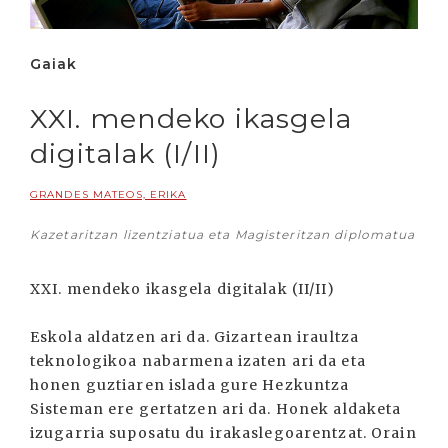
Gaiak
XXI. mendeko ikasgela
digitalak (I/II)
GRANDES MATEOS, ERIKA
Kazetaritzan lizentziatua eta Magisteritzan diplomatua
XXI. mendeko ikasgela digitalak (II/II)
Eskola aldatzen ari da. Gizartean iraultza
teknologikoa nabarmena izaten ari da eta
honen guztiaren islada gure Hezkuntza
Sisteman ere gertatzen ari da. Honek aldaketa
izugarria suposatu du irakaslegoarentzat. Orain