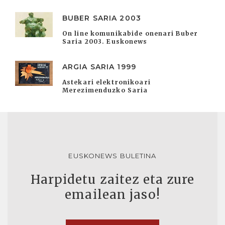
BUBER SARIA 2003
On line komunikabide onenari Buber
Saria 2003. Euskonews
ARGIA SARIA 1999
Astekari elektronikoari
Merezimenduzko Saria
EUSKONEWS BULETINA
Harpidetu zaitez eta zure
emailean jaso!