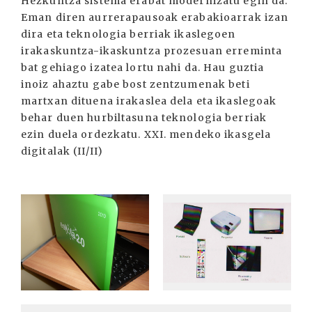
Hezkuntza sistema erabat modernizatu egin da.
Eman diren aurrerapausoak erabakioarrak izan
dira eta teknologia berriak ikaslegoen
irakaskuntza-ikaskuntza prozesuan erreminta
bat gehiago izatea lortu nahi da. Hau guztia
inoiz ahaztu gabe bost zentzumenak beti
martxan dituena irakaslea dela eta ikaslegoak
behar duen hurbiltasuna teknologia berriak
ezin duela ordezkatu. XXI. mendeko ikasgela
digitalak (II/II)