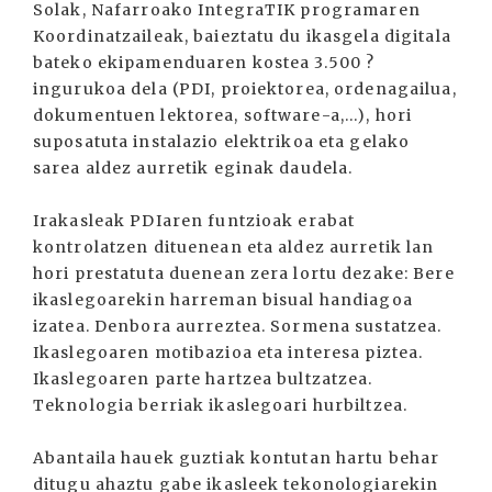
Solak, Nafarroako IntegraTIK programaren
Koordinatzaileak, baieztatu du ikasgela digitala
bateko ekipamenduaren kostea 3.500 ?
ingurukoa dela (PDI, proiektorea, ordenagailua,
dokumentuen lektorea, software-a,...), hori
suposatuta instalazio elektrikoa eta gelako
sarea aldez aurretik eginak daudela.
Irakasleak PDIaren funtzioak erabat
kontrolatzen dituenean eta aldez aurretik lan
hori prestatuta duenean zera lortu dezake: Bere
ikaslegoarekin harreman bisual handiagoa
izatea. Denbora aurreztea. Sormena sustatzea.
Ikaslegoaren motibazioa eta interesa piztea.
Ikaslegoaren parte hartzea bultzatzea.
Teknologia berriak ikaslegoari hurbiltzea.
Abantaila hauek guztiak kontutan hartu behar
ditugu ahaztu gabe ikasleek tekonologiarekin