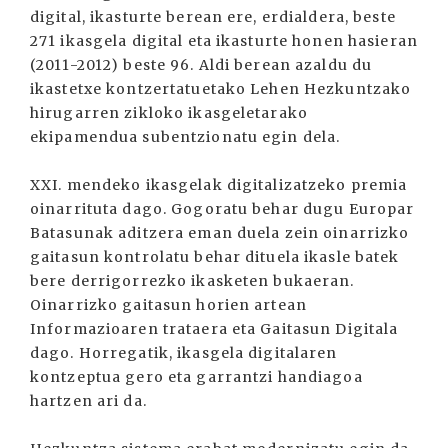
digital, ikasturte berean ere, erdialdera, beste
271 ikasgela digital eta ikasturte honen hasieran
(2011-2012) beste 96. Aldi berean azaldu du
ikastetxe kontzertatuetako Lehen Hezkuntzako
hirugarren zikloko ikasgeletarako
ekipamendua subentzionatu egin dela.
XXI. mendeko ikasgelak digitalizatzeko premia
oinarrituta dago. Gogoratu behar dugu Europar
Batasunak aditzera eman duela zein oinarrizko
gaitasun kontrolatu behar dituela ikasle batek
bere derrigorrezko ikasketen bukaeran.
Oinarrizko gaitasun horien artean
Informazioaren trataera eta Gaitasun Digitala
dago. Horregatik, ikasgela digitalaren
kontzeptua gero eta garrantzi handiagoa
hartzen ari da.