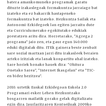
batera amankomuneko programak garatu
dituzte irakaslegoak formakuntza jarraiago bat
izateko eta ez bakarrik hastapeneko
formakuntza bat izateko. Hezkuntza Sailak eta
Autonomi-Erkidegoek lan egiten jarraitu dute
eta Curriculumerako egokitutako edukiak
prestatzen aritu dira. Horretarako, “Agrega 2
programa” jaio zen, eta gaur egun 140.000
eduki digitalak ditu. ITEk gainera beste zenbait
sare sozial martxan jarri ditu irakasleek beraien
arteko iritziak eta lanak konpartitu ahal izateko.
Sare horiek honako hauek dira: “Ohitura
Onetako Sarea”, “Internet Ikasgelan” eta “TIC-
en bidez hezitzea”.
2010. urtetik Euskal Erkidegoan Eskola 2.0
Programari esker Lehen Hezkuntzako
bosgarren mailatik gorako gelak digitalizatu
egin dira. Jaurlaritzaren Kontseiluak 2009ko