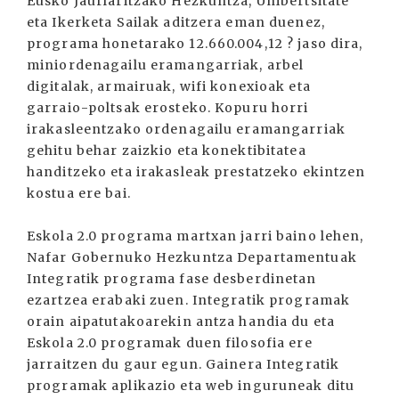
Eusko Jaurlaritzako Hezkuntza, Unibertsitate
eta Ikerketa Sailak aditzera eman duenez,
programa honetarako 12.660.004,12 ? jaso dira,
miniordenagailu eramangarriak, arbel
digitalak, armairuak, wifi konexioak eta
garraio-poltsak erosteko. Kopuru horri
irakasleentzako ordenagailu eramangarriak
gehitu behar zaizkio eta konektibitatea
handitzeko eta irakasleak prestatzeko ekintzen
kostua ere bai.
Eskola 2.0 programa martxan jarri baino lehen,
Nafar Gobernuko Hezkuntza Departamentuak
Integratik programa fase desberdinetan
ezartzea erabaki zuen. Integratik programak
orain aipatutakoarekin antza handia du eta
Eskola 2.0 programak duen filosofia ere
jarraitzen du gaur egun. Gainera Integratik
programak aplikazio eta web inguruneak ditu