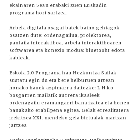
ekainaren 5ean erabaki zuen Euskadin
programa hori sartzea.
Arbela digitala osagai batek baino gehiagok
osatzen dute: ordenagailua, proiektorea,
pantaila interaktiboa, arbela interaktiboaren
softwarea eta konexio modua: bluetooht edota
kableak.
Eskola 2.0 Programa hau Hezkuntza Sailak
sustatu egin du eta bere helburuen artean
honako hauek azpimarra daitezke: L.H.ko
bosgarren mailatik aurrera ikasleek
ordenagailu eramangarri bana izatea eta honen
banakako erabilpena egitea. Gelak errealitatera
irekitzea XXI. mendeko gela birtualak martxan
jartzea