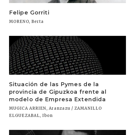
Felipe Gorriti
MORENO, Berta
Irakurri
Situación de las Pymes de la
provincia de Gipuzkoa frente al
modelo de Empresa Extendida
MUGICA ARRIEN, Aranzazu / ZAMANILLO
ELGUEZABAL, Ibon
Irakurri