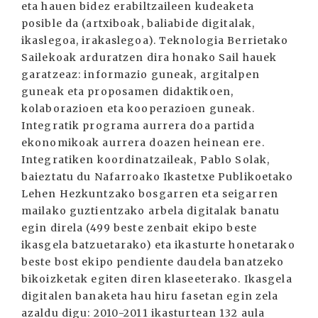
eta hauen bidez erabiltzaileen kudeaketa
posible da (artxiboak, baliabide digitalak,
ikaslegoa, irakaslegoa). Teknologia Berrietako
Sailekoak arduratzen dira honako Sail hauek
garatzeaz: informazio guneak, argitalpen
guneak eta proposamen didaktikoen,
kolaborazioen eta kooperazioen guneak.
Integratik programa aurrera doa partida
ekonomikoak aurrera doazen heinean ere.
Integratiken koordinatzaileak, Pablo Solak,
baieztatu du Nafarroako Ikastetxe Publikoetako
Lehen Hezkuntzako bosgarren eta seigarren
mailako guztientzako arbela digitalak banatu
egin direla (499 beste zenbait ekipo beste
ikasgela batzuetarako) eta ikasturte honetarako
beste bost ekipo pendiente daudela banatzeko
bikoizketak egiten diren klaseeterako. Ikasgela
digitalen banaketa hau hiru fasetan egin zela
azaldu digu: 2010-2011 ikasturtean 132 aula