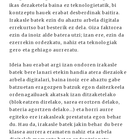
ikas dezaketela baina ez teknologietatik, bi
kontzeptu hauek erabat desberdinak baitira.
Irakasle batek ezin du ahaztu arbela digitala
errekurtso bat besterik ez dela. Giza faktorea
ezin da inoiz alde batera utzi; izan ere, ezin da
ezerrekin ordezkatu, nahiz eta teknologiak
gero eta gehiago aurreratu.
Ideia hau erabat argi izan ondoren irakasle
batek bere lanari etekin handia atera diezaioke
arbela digitalari, baina inoiz ere ahaztu gabe
batzuetan eragozpen batzuk egon daitezkeela
ordenagailuaek akatsak izan ditzaketelako
(blokeatzen direlako, sarea erortzen delako,
bateria agortzen delako...) eta horri aurre
egiteko ere irakasleak prestatuta egon behar
du. Hau da, irakasle batek jakin behar du bere
klasea aurrera eramaten nahiz eta arbela