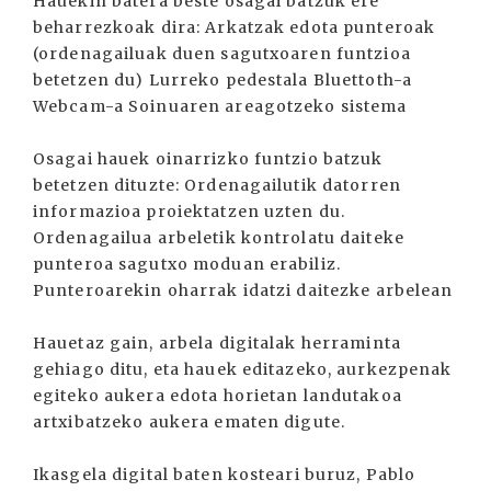
Hauekin batera beste osagai batzuk ere
beharrezkoak dira: Arkatzak edota punteroak
(ordenagailuak duen sagutxoaren funtzioa
betetzen du) Lurreko pedestala Bluettoth-a
Webcam-a Soinuaren areagotzeko sistema
Osagai hauek oinarrizko funtzio batzuk
betetzen dituzte: Ordenagailutik datorren
informazioa proiektatzen uzten du.
Ordenagailua arbeletik kontrolatu daiteke
punteroa sagutxo moduan erabiliz.
Punteroarekin oharrak idatzi daitezke arbelean
Hauetaz gain, arbela digitalak herraminta
gehiago ditu, eta hauek editazeko, aurkezpenak
egiteko aukera edota horietan landutakoa
artxibatzeko aukera ematen digute.
Ikasgela digital baten kosteari buruz, Pablo