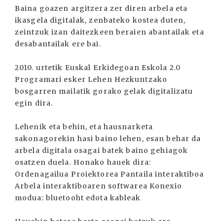
Baina goazen argitzera zer diren arbela eta
ikasgela digitalak, zenbateko kostea duten,
zeintzuk izan daitezkeen beraien abantailak eta
desabantailak ere bai.
2010. urtetik Euskal Erkidegoan Eskola 2.0
Programari esker Lehen Hezkuntzako
bosgarren mailatik gorako gelak digitalizatu
egin dira.
Lehenik eta behin, eta hausnarketa
sakonagorekin hasi baino lehen, esan behar da
arbela digitala osagai batek baino gehiagok
osatzen duela. Honako hauek dira:
Ordenagailua Proiektorea Pantaila interaktiboa
Arbela interaktiboaren softwarea Konexio
modua: bluetooht edota kableak