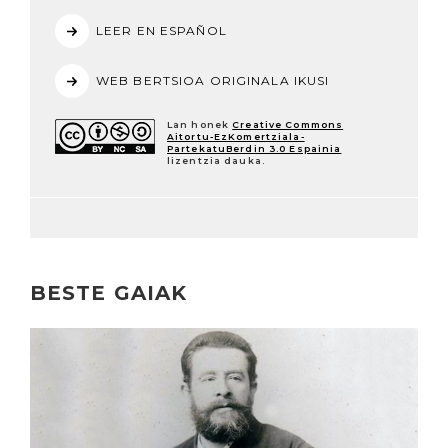
LEER EN ESPAÑOL
WEB BERTSIOA ORIGINALA IKUSI
Lan honek
Creative Commons
Aitortu-EzKomertziala-
PartekatuBerdin 3.0 Espainia
lizentzia dauka.
BESTE GAIAK
Irakurri