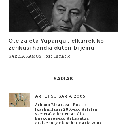
Oteiza eta Yupanqui, elkarrekiko
zerikusi handia duten bi jeinu
GARCÍA RAMOS, José Ignacio
SARIAK
ARTETSU SARIA 2005
Arbaso Elkarteak Eusko
Ikaskuntzari 2005eko Artetsu
sarietako bat eman dio
Euskonewseko Artisautza
atalarengatik Buber Saria 2003