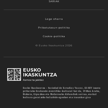
SARIAK
Webgune honek cookieak erabiltzen ditu,
Lege oharra
propioak zein hirugarrenenak. Hautatu
Pribatutasun-politika
nabigatzeko nahiago duzun cookie aukera.
Guztiz desaktibatzea ere hauta dezakezu.
Cookie-politika
Cookie batzuk blokeatu nahi badituzu, egin klik
© Eusko Ikaskuntza 2026
"konfigurazioa" aukeran. "Onartzen dut" botoia
sakatuz gero, aipatutako cookieak eta gure
cookie politika onartzen duzula adierazten ari
zara. Sakatu
Irakurri gehiago
lotura informazio
EUSKO
gehiago lortzeko.
IKASKUNTZA
Asmoz ta jakitez
Onartu
Eusko Ikaskuntza - Sociedad de Estudios Vascos, EI-SEV izaera
pribatuko Erakunde zientifiko-kultural bat da, 1918an Araba,
Bizkaia, Gipuzkoa eta Nafarroako Aldundiek sortua, euskal
kultura garatzeko baliabide egonkor eta iraunkor gisa
Konfiguratu