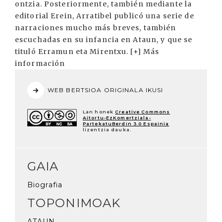
ontzia. Posteriormente, también mediante la
editorial Erein, Arratibel publicó una serie de
narraciones mucho más breves, también
escuchadas en su infancia en Ataun, y que se
tituló Erramun eta Mirentxu. [+] Más
información
WEB BERTSIOA ORIGINALA IKUSI
Lan honek
Creative Commons
Aitortu-EzKomertziala-
PartekatuBerdin 3.0 Espainia
lizentzia dauka.
GAIA
Biografia
TOPONIMOAK
ATAUN