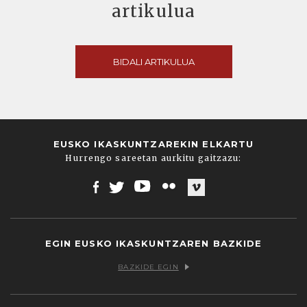
artikulua
BIDALI ARTIKULUA
EUSKO IKASKUNTZAREKIN ELKARTU
Hurrengo sareetan aurkitu gaitzazu:
Facebook
Twitter
Youtube
Flickr
Vimeo
EGIN EUSKO IKASKUNTZAREN BAZKIDE
BAZKIDE EGIN