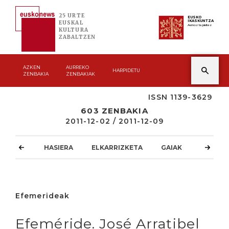
25 URTE
EUSKO
IKASKUNTZA
EUSKAL
Asmoz ta jakitez
KULTURA
ZABALTZEN
AZKEN
AURREKO
HARPIDETU
ZENBAKIA
ZENBAKIAK
ISSN 1139-3629
603 ZENBAKIA
2011-12-02 / 2011-12-09
HASIERA
ELKARRIZKETA
GAIAK
ATZOKO
Efemerideak
Efeméride. José Arratibel