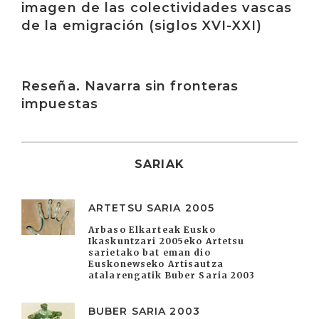
imagen de las colectividades vascas
de la emigración (siglos XVI-XXI)
Irakurri
Reseña. Navarra sin fronteras
impuestas
SARIAK
ARTETSU SARIA 2005
Arbaso Elkarteak Eusko
Ikaskuntzari 2005eko Artetsu
sarietako bat eman dio
Euskonewseko Artisautza
atalarengatik Buber Saria 2003
BUBER SARIA 2003