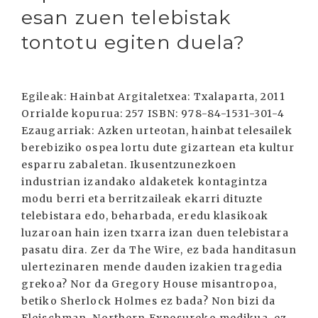
esan zuen telebistak
tontotu egiten duela?
Egileak: Hainbat Argitaletxea: Txalaparta, 2011
Orrialde kopurua: 257 ISBN: 978-84-1531-301-4
Ezaugarriak: Azken urteotan, hainbat telesailek
berebiziko ospea lortu dute gizartean eta kultur
esparru zabaletan. Ikusentzunezkoen
industrian izandako aldaketek kontagintza
modu berri eta berritzaileak ekarri dituzte
telebistara edo, beharbada, eredu klasikoak
luzaroan hain izen txarra izan duen telebistara
pasatu dira. Zer da The Wire, ez bada handitasun
ulertezinaren mende dauden izakien tragedia
grekoa? Nor da Gregory House misantropoa,
betiko Sherlock Holmes ez bada? Non bizi da