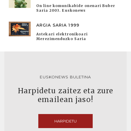
On line komunikabide onenari Buber
Saria 2003. Euskonews
ARGIA SARIA 1999
Astekari elektronikoari
Merezimenduzko Saria
EUSKONEWS BULETINA
Harpidetu zaitez eta zure
emailean jaso!
HARPIDETU