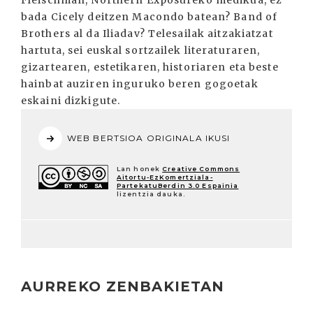
Fleischman, Northern Exposureko medikua, ez
bada Cicely deitzen Macondo batean? Band of
Brothers al da Iliadav? Telesailak aitzakiatzat
hartuta, sei euskal sortzailek literaturaren,
gizartearen, estetikaren, historiaren eta beste
hainbat auziren inguruko beren gogoetak
eskaini dizkigute.
WEB BERTSIOA ORIGINALA IKUSI
Lan honek
Creative Commons
Aitortu-EzKomertziala-
PartekatuBerdin 3.0 Espainia
lizentzia dauka.
AURREKO ZENBAKIETAN