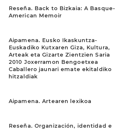
Irakurri
Reseña. Back to Bizkaia: A Basque-
American Memoir
Irakurri
Aipamena. Eusko Ikaskuntza-
Euskadiko Kutxaren Giza, Kultura,
Arteak eta Gizarte Zientzien Saria
2010 Joxerramon Bengoetxea
Caballero jaunari emate ekitaldiko
hitzaldiak
Irakurri
Aipamena. Artearen lexikoa
Irakurri
Reseña. Organización, identidad e