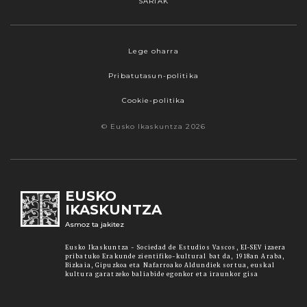
SARIAK
Webgune honek cookieak erabiltzen ditu,
Lege oharra
propioak zein hirugarrenenak. Hautatu
Pribatutasun-politika
nabigatzeko nahiago duzun cookie aukera.
Guztiz desaktibatzea ere hauta dezakezu.
Cookie-politika
Cookie batzuk blokeatu nahi badituzu, egin klik
© Eusko Ikaskuntza 2026
"konfigurazioa" aukeran. "Onartzen dut" botoia
sakatuz gero, aipatutako cookieak eta gure
cookie politika onartzen duzula adierazten ari
zara. Sakatu
Irakurri gehiago
lotura informazio
EUSKO
gehiago lortzeko.
IKASKUNTZA
Asmoz ta jakitez
Onartu
Eusko Ikaskuntza - Sociedad de Estudios Vascos, EI-SEV izaera
pribatuko Erakunde zientifiko-kultural bat da, 1918an Araba,
Bizkaia, Gipuzkoa eta Nafarroako Aldundiek sortua, euskal
kultura garatzeko baliabide egonkor eta iraunkor gisa
Konfiguratu