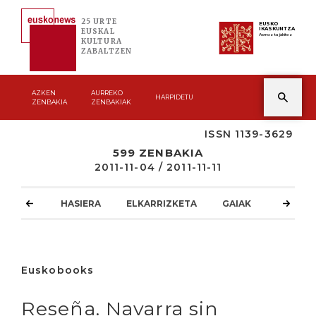
25 URTE
EUSKO
IKASKUNTZA
EUSKAL
Asmoz ta jakitez
KULTURA
ZABALTZEN
AZKEN
AURREKO
HARPIDETU
ZENBAKIA
ZENBAKIAK
ISSN 1139-3629
599 ZENBAKIA
2011-11-04 / 2011-11-11
HASIERA
ELKARRIZKETA
GAIAK
ATZOKO
Euskobooks
Reseña. Navarra sin