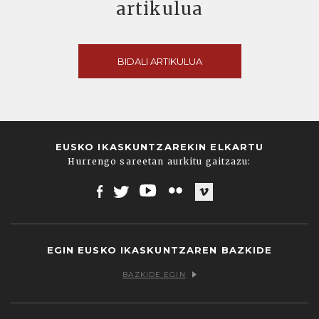
artikulua
BIDALI ARTIKULUA
EUSKO IKASKUNTZAREKIN ELKARTU
Hurrengo sareetan aurkitu gaitzazu:
Facebook
Twitter
Youtube
Flickr
Vimeo
EGIN EUSKO IKASKUNTZAREN BAZKIDE
BAZKIDE EGIN