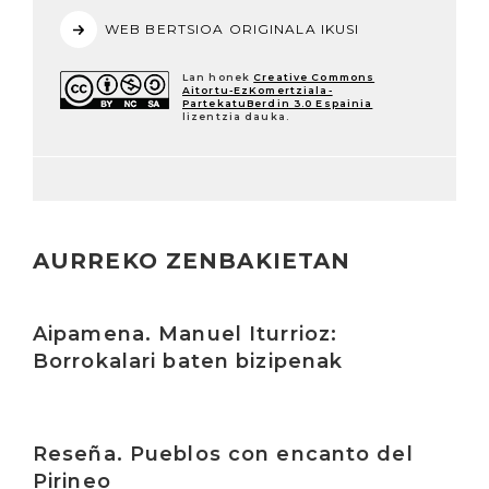
WEB BERTSIOA ORIGINALA IKUSI
Lan honek
Creative Commons
Aitortu-EzKomertziala-
PartekatuBerdin 3.0 Espainia
lizentzia dauka.
AURREKO ZENBAKIETAN
Irakurri
Aipamena. Manuel Iturrioz:
Borrokalari baten bizipenak
Irakurri
Reseña. Pueblos con encanto del
Pirineo