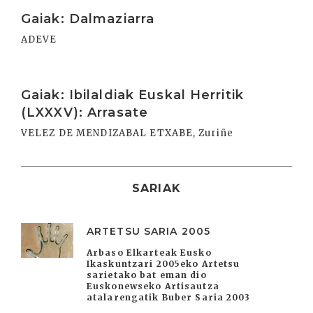
Irakurri
Gaiak: Dalmaziarra
ADEVE
Irakurri
Gaiak: Ibilaldiak Euskal Herritik
(LXXXV): Arrasate
VELEZ DE MENDIZABAL ETXABE, Zuriñe
SARIAK
ARTETSU SARIA 2005
Arbaso Elkarteak Eusko
Ikaskuntzari 2005eko Artetsu
sarietako bat eman dio
Euskonewseko Artisautza
atalarengatik Buber Saria 2003