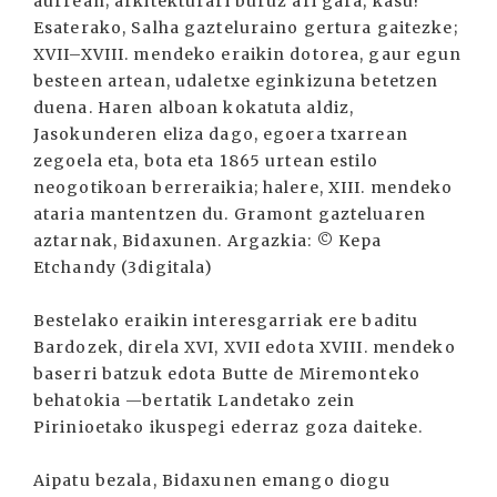
aurrean; arkitekturari buruz ari gara, kasu!
Esaterako, Salha gazteluraino gertura gaitezke;
XVII–XVIII. mendeko eraikin dotorea, gaur egun
besteen artean, udaletxe eginkizuna betetzen
duena. Haren alboan kokatuta aldiz,
Jasokunderen eliza dago, egoera txarrean
zegoela eta, bota eta 1865 urtean estilo
neogotikoan berreraikia; halere, XIII. mendeko
ataria mantentzen du. Gramont gazteluaren
aztarnak, Bidaxunen. Argazkia: © Kepa
Etchandy (3digitala)
Bestelako eraikin interesgarriak ere baditu
Bardozek, direla XVI, XVII edota XVIII. mendeko
baserri batzuk edota Butte de Miremonteko
behatokia —bertatik Landetako zein
Pirinioetako ikuspegi ederraz goza daiteke.
Aipatu bezala, Bidaxunen emango diogu