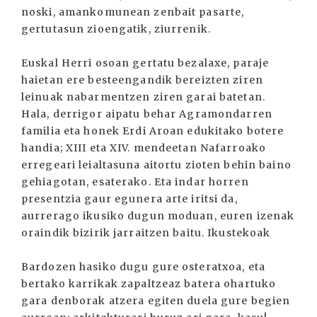
noski, amankomunean zenbait pasarte,
gertutasun zioengatik, ziurrenik.
Euskal Herri osoan gertatu bezalaxe, paraje
haietan ere besteengandik bereizten ziren
leinuak nabarmentzen ziren garai batetan.
Hala, derrigor aipatu behar Agramondarren
familia eta honek Erdi Aroan edukitako botere
handia; XIII eta XIV. mendeetan Nafarroako
erregeari leialtasuna aitortu zioten behin baino
gehiagotan, esaterako. Eta indar horren
presentzia gaur egunera arte iritsi da,
aurrerago ikusiko dugun moduan, euren izenak
oraindik bizirik jarraitzen baitu. Ikustekoak
Bardozen hasiko dugu gure osteratxoa, eta
bertako karrikak zapaltzeaz batera ohartuko
gara denborak atzera egiten duela gure begien