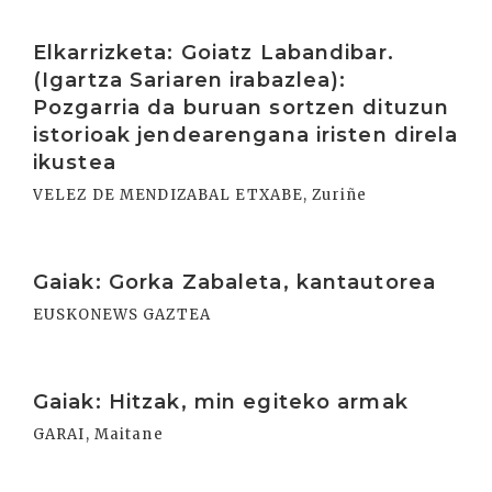
Irakurri
Elkarrizketa: Goiatz Labandibar.
(Igartza Sariaren irabazlea):
Pozgarria da buruan sortzen dituzun
istorioak jendearengana iristen direla
ikustea
VELEZ DE MENDIZABAL ETXABE, Zuriñe
Irakurri
Gaiak: Gorka Zabaleta, kantautorea
EUSKONEWS GAZTEA
Irakurri
Gaiak: Hitzak, min egiteko armak
GARAI, Maitane