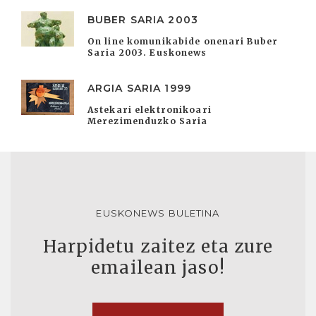
BUBER SARIA 2003
On line komunikabide onenari Buber
Saria 2003. Euskonews
ARGIA SARIA 1999
Astekari elektronikoari
Merezimenduzko Saria
EUSKONEWS BULETINA
Harpidetu zaitez eta zure
emailean jaso!