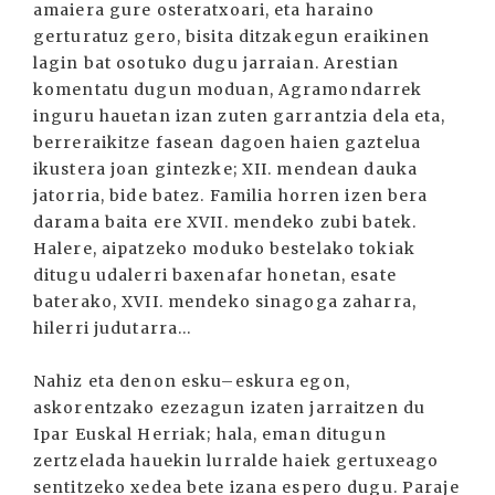
amaiera gure osteratxoari, eta haraino
gerturatuz gero, bisita ditzakegun eraikinen
lagin bat osotuko dugu jarraian. Arestian
komentatu dugun moduan, Agramondarrek
inguru hauetan izan zuten garrantzia dela eta,
berreraikitze fasean dagoen haien gaztelua
ikustera joan gintezke; XII. mendean dauka
jatorria, bide batez. Familia horren izen bera
darama baita ere XVII. mendeko zubi batek.
Halere, aipatzeko moduko bestelako tokiak
ditugu udalerri baxenafar honetan, esate
baterako, XVII. mendeko sinagoga zaharra,
hilerri judutarra...
Nahiz eta denon esku–eskura egon,
askorentzako ezezagun izaten jarraitzen du
Ipar Euskal Herriak; hala, eman ditugun
zertzelada hauekin lurralde haiek gertuxeago
sentitzeko xedea bete izana espero dugu. Paraje