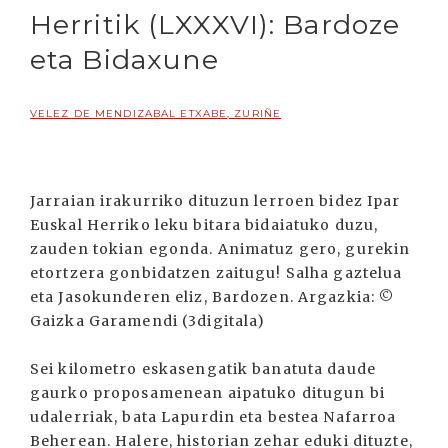
Herritik (LXXXVI): Bardoze
eta Bidaxune
VELEZ DE MENDIZABAL ETXABE, ZURIÑE
Jarraian irakurriko dituzun lerroen bidez Ipar
Euskal Herriko leku bitara bidaiatuko duzu,
zauden tokian egonda. Animatuz gero, gurekin
etortzera gonbidatzen zaitugu! Salha gaztelua
eta Jasokunderen eliz, Bardozen. Argazkia: ©
Gaizka Garamendi (3digitala)
Sei kilometro eskasengatik banatuta daude
gaurko proposamenean aipatuko ditugun bi
udalerriak, bata Lapurdin eta bestea Nafarroa
Beherean. Halere, historian zehar eduki dituzte,