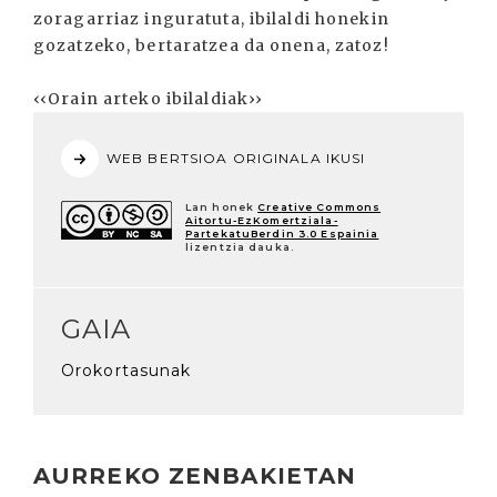
zoragarriaz inguratuta, ibilaldi honekin
gozatzeko, bertaratzea da onena, zatoz!
‹‹Orain arteko ibilaldiak››
WEB BERTSIOA ORIGINALA IKUSI
Lan honek
Creative Commons
Aitortu-EzKomertziala-
PartekatuBerdin 3.0 Espainia
lizentzia dauka.
GAIA
Orokortasunak
AURREKO ZENBAKIETAN