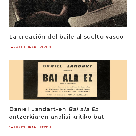
La creación del baile al suelto vasco
JARRAITU IRAKURTZEN
Daniel Landart-en
Bai ala Ez
antzerkiaren analisi kritiko bat
JARRAITU IRAKURTZEN