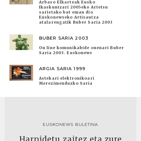
Arbaso Elkarteak Eusko
Ikaskuntzari 2005eko Artetsu
sarietako bat eman dio
Euskonewseko Artisautza
atalarengatik Buber Saria 2003
BUBER SARIA 2003
On line komunikabide onenari Buber
Saria 2003. Euskonews
ARGIA SARIA 1999
Astekari elektronikoari
Merezimenduzko Saria
EUSKONEWS BULETINA
Harpidetu zaitez eta zure