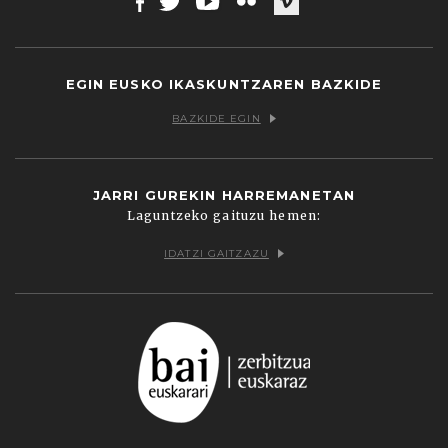
Facebook
Twitter
Youtube
Flickr
Vimeo
EGIN EUSKO IKASKUNTZAREN BAZKIDE
BAZKIDE EGIN
JARRI GUREKIN HARREMANETAN
Laguntzeko gaituzu hemen:
IDATZI GAITZAZU