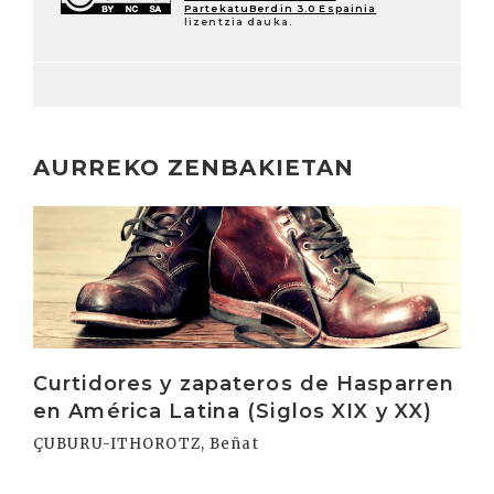
PartekatuBerdin 3.0 Espainia
lizentzia dauka.
AURREKO ZENBAKIETAN
Irakurri
Curtidores y zapateros de Hasparren
en América Latina (Siglos XIX y XX)
ÇUBURU-ITHOROTZ, Beñat