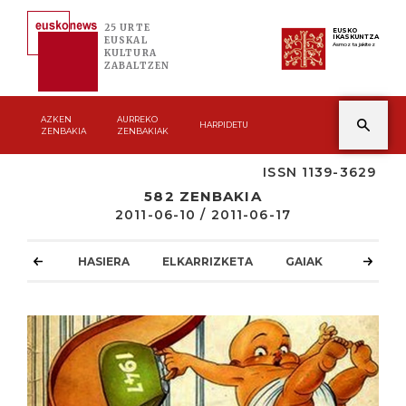
25 URTE
EUSKO
IKASKUNTZA
EUSKAL
Asmoz ta jakitez
KULTURA
ZABALTZEN
AZKEN
AURREKO
HARPIDETU
ZENBAKIA
ZENBAKIAK
ISSN 1139-3629
582 ZENBAKIA
2011-06-10 / 2011-06-17
HASIERA
ELKARRIZKETA
GAIAK
ATZOKO