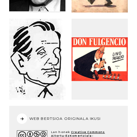
WEB BERTSIOA ORIGINALA IKUSI
Lan honek
Creative Commons
Aitortu-EzKomertziala-