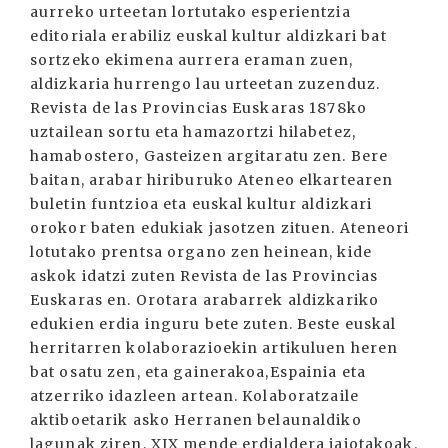
aurreko urteetan lortutako esperientzia
editoriala erabiliz euskal kultur aldizkari bat
sortzeko ekimena aurrera eraman zuen,
aldizkaria hurrengo lau urteetan zuzenduz.
Revista de las Provincias Euskaras 1878ko
uztailean sortu eta hamazortzi hilabetez,
hamabostero, Gasteizen argitaratu zen. Bere
baitan, arabar hiriburuko Ateneo elkartearen
buletin funtzioa eta euskal kultur aldizkari
orokor baten edukiak jasotzen zituen. Ateneori
lotutako prentsa organo zen heinean, kide
askok idatzi zuten Revista de las Provincias
Euskaras en. Orotara arabarrek aldizkariko
edukien erdia inguru bete zuten. Beste euskal
herritarren kolaborazioekin artikuluen heren
bat osatu zen, eta gainerakoa,Espainia eta
atzerriko idazleen artean. Kolaboratzaile
aktiboetarik asko Herranen belaunaldiko
lagunak ziren, XIX mende erdialdera jaiotakoak.