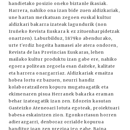
handietako posizio oneko biztanle ikasiak.
Harrera, nahiko ona izan bide zuen aldizkariak,
une hartan merkatuan zegoen euskal kultur
aldizkari bakarra izateak lagundurik (non
Iruñeko Revista Euskara k ez zituenharpidetzak
onartzen). Laburbilduz, 1879ko abendurako,
urte t'erdiz hogeita hamasei ale atera ondoren,
Revista de las Provincias Euskaras, lehen
mailako kultur produktu izan gabe ere, nahiko
egoera politean zegoela esan daiteke, kalitate
eta harrera onargarriaz. Aldizkariak emaitza
hobea lortu ez bazuen, neurri handiz
kolaboratzaileen kopuru mugatuagatik eta
ekimenaren pisua Herranek bakarka eraman
behar izateagatik izan zen. Edozein kasutan
Gasteizko Ateneoari lotuta egoteak, proiektuari
babesa eskaintzen zion. Egonkortasun horren
adierazgarri, denboraz orrialde kopurua
handituz joan zen prezioa igo gabe. Baina