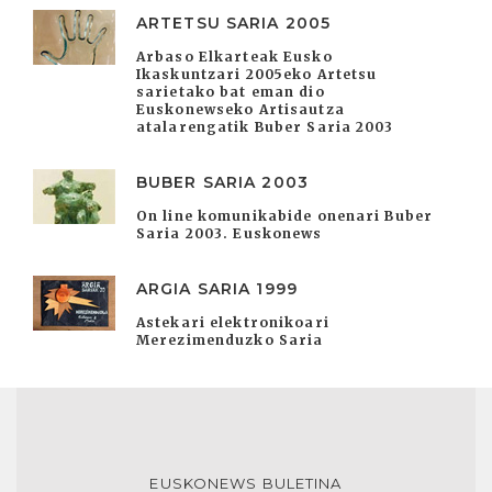
ARTETSU SARIA 2005
Arbaso Elkarteak Eusko
Ikaskuntzari 2005eko Artetsu
sarietako bat eman dio
Euskonewseko Artisautza
atalarengatik Buber Saria 2003
BUBER SARIA 2003
On line komunikabide onenari Buber
Saria 2003. Euskonews
ARGIA SARIA 1999
Astekari elektronikoari
Merezimenduzko Saria
EUSKONEWS BULETINA