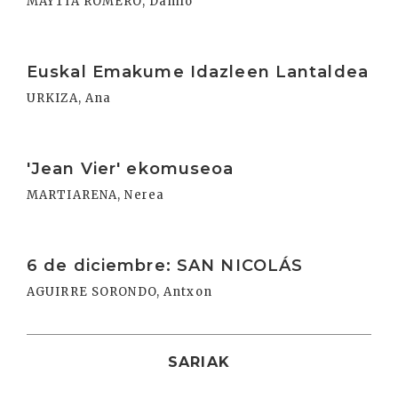
MAYTIA ROMERO, Danilo
Irakurri
Euskal Emakume Idazleen Lantaldea
URKIZA, Ana
Irakurri
'Jean Vier' ekomuseoa
MARTIARENA, Nerea
Irakurri
6 de diciembre: SAN NICOLÁS
AGUIRRE SORONDO, Antxon
SARIAK