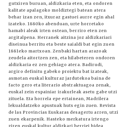
gutxiren buruan, aldizkaria eten, eta ondoren
kalitate apalagoko moldiztegi batean atera
behar izan zen, itxuraz gastuei aurre egin ahal
izateko. 1880ko abenduan, urte horretako
hamabi aleak irten ostean, berriro eten zen
argitalpena. Herranek aitzina joz aldizkariari
diseinua berritu eta beste saialdi bat egin zuen
1881eko martxoan. Zenbaki hartan arazoak
zeudela aitortzen zen, eta hilabeteren ondoren
aldizkaria ez zen gehiago atera. Badirudi,
argiro definitu gabeko proiektu bat izateak,
asmotan euskal kulturaz jardutekoa baina de
facto gero eta literario abstraktuagoa zenak,
euskal zein espainiar irakurleak asetu gabe utzi
zituela. Eta horrela epe ertainean, Madrilera
lekualdatzeko apustuak huts egin zuen. Revista
de las Provincias Euskaras desagertu arren, utzi
zuen ekarpenik. Hasteko merkatura irtengo
ziren euskal kultur aldizkari berriei bidea