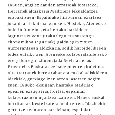
1880an, argi ez dauden arrazoiak bitarteko,
Herranek aldizkaria Madrilera lekualdatzea
erabaki zuen. Espainiako hiriburuan ezartzea
jokaldi arriskutsua izan zen. Hasteko, Ateneoko
buletin funtzioa, eta bertako bazkideen
laguntza zuzena (irakurlego eta sustengu
ekonomikoa seguruak) galdu egin zituen.
Aurrerantzean aldizkaria, soilik harpide libreen
bidez eutsiko zen. Ateneoko kolaboratzaile asko
ere galdu egin zituen, jada Revista de las
Provincias Euskaras ez baitzen euren buletina.
Alta Herranek bere arabar eta euskal adiskideen
idazkiak, gutxiago izan arren jasotzen segitu
zuen. 1880ko ekainean hasitako Madrilgo
epearen ezaugarria, hortaz, espainiar
kolaborazioen ugaltzea izan zen. Hauek euskal
herritarrak beste izatera heldu ziren. Idazleekin
gertatzen zenaren paraleloan, espainiar