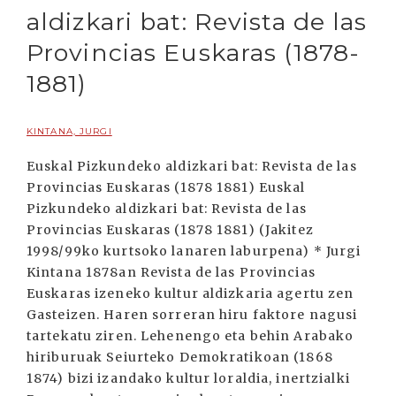
aldizkari bat: Revista de las
Provincias Euskaras (1878-
1881)
KINTANA, JURGI
Euskal Pizkundeko aldizkari bat: Revista de las
Provincias Euskaras (1878 1881) Euskal
Pizkundeko aldizkari bat: Revista de las
Provincias Euskaras (1878 1881) (Jakitez
1998/99ko kurtsoko lanaren laburpena) * Jurgi
Kintana 1878an Revista de las Provincias
Euskaras izeneko kultur aldizkaria agertu zen
Gasteizen. Haren sorreran hiru faktore nagusi
tartekatu ziren. Lehenengo eta behin Arabako
hiriburuak Seiurteko Demokratikoan (1868
1874) bizi izandako kultur loraldia, inertzialki