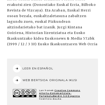
erakutsi zien (Donostiako Euskal Erria, Bilboko
Revista de Vizcaya). Eta Araban, Euskal Herri
osoan bezala, euskaltzaletasuna zabaltzen
lagundu zuen, euskal Pizkundean
aitzindarietako bat izanik. Jurgi Kintana
Goiriena, Historian lizentziatua eta Eusko
Ikaskuntzako kidea Euskonews & Media 57.zbk
(1999 / 12 / 3 10) Eusko Ikaskuntzaren Web Orria
LEER EN ESPAÑOL
WEB BERTSIOA ORIGINALA IKUSI
Lan honek
Creative Commons
Aitortu-EzKomertziala-
PartekatuBerdin 3.0 Espainia
lizentzia dauka.