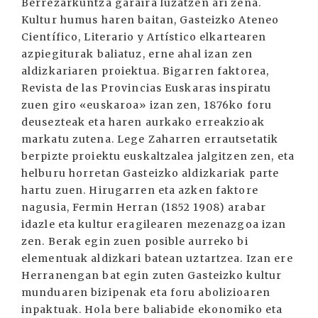
Berrezarkuntza garaira luzatzen ari zena.
Kultur humus haren baitan, Gasteizko Ateneo
Científico, Literario y Artístico elkartearen
azpiegiturak baliatuz, erne ahal izan zen
aldizkariaren proiektua. Bigarren faktorea,
Revista de las Provincias Euskaras inspiratu
zuen giro «euskaroa» izan zen, 1876ko foru
deusezteak eta haren aurkako erreakzioak
markatu zutena. Lege Zaharren errautsetatik
berpizte proiektu euskaltzalea jalgitzen zen, eta
helburu horretan Gasteizko aldizkariak parte
hartu zuen. Hirugarren eta azken faktore
nagusia, Fermin Herran (1852 1908) arabar
idazle eta kultur eragilearen mezenazgoa izan
zen. Berak egin zuen posible aurreko bi
elementuak aldizkari batean uztartzea. Izan ere
Herranengan bat egin zuten Gasteizko kultur
munduaren bizipenak eta foru abolizioaren
inpaktuak. Hola bere baliabide ekonomiko eta