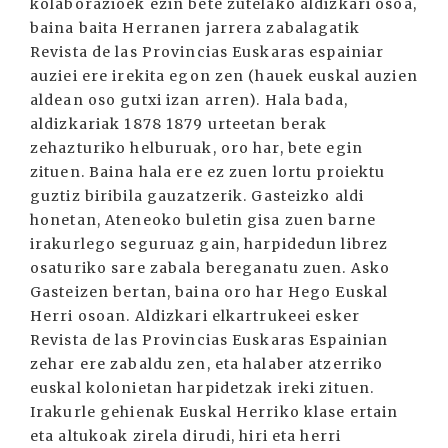
kolaborazioek ezin bete zutelako aldizkari osoa,
baina baita Herranen jarrera zabalagatik
Revista de las Provincias Euskaras espainiar
auziei ere irekita egon zen (hauek euskal auzien
aldean oso gutxi izan arren). Hala bada,
aldizkariak 1878 1879 urteetan berak
zehazturiko helburuak, oro har, bete egin
zituen. Baina hala ere ez zuen lortu proiektu
guztiz biribila gauzatzerik. Gasteizko aldi
honetan, Ateneoko buletin gisa zuen barne
irakurlego seguruaz gain, harpidedun librez
osaturiko sare zabala bereganatu zuen. Asko
Gasteizen bertan, baina oro har Hego Euskal
Herri osoan. Aldizkari elkartrukeei esker
Revista de las Provincias Euskaras Espainian
zehar ere zabaldu zen, eta halaber atzerriko
euskal kolonietan harpidetzak ireki zituen.
Irakurle gehienak Euskal Herriko klase ertain
eta altukoak zirela dirudi, hiri eta herri