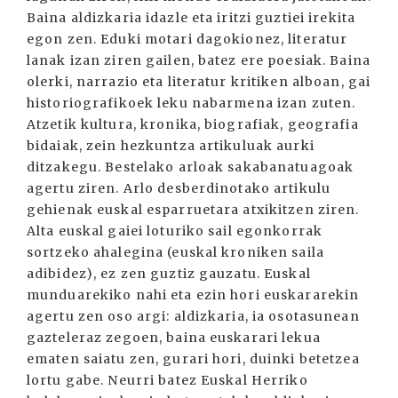
Baina aldizkaria idazle eta iritzi guztiei irekita
egon zen. Eduki motari dagokionez, literatur
lanak izan ziren gailen, batez ere poesiak. Baina
olerki, narrazio eta literatur kritiken alboan, gai
historiografikoek leku nabarmena izan zuten.
Atzetik kultura, kronika, biografiak, geografia
bidaiak, zein hezkuntza artikuluak aurki
ditzakegu. Bestelako arloak sakabanatuagoak
agertu ziren. Arlo desberdinotako artikulu
gehienak euskal esparruetara atxikitzen ziren.
Alta euskal gaiei loturiko sail egonkorrak
sortzeko ahalegina (euskal kroniken saila
adibidez), ez zen guztiz gauzatu. Euskal
munduarekiko nahi eta ezin hori euskararekin
agertu zen oso argi: aldizkaria, ia osotasunean
gazteleraz zegoen, baina euskarari lekua
ematen saiatu zen, gurari hori, duinki betetzea
lortu gabe. Neurri batez Euskal Herriko