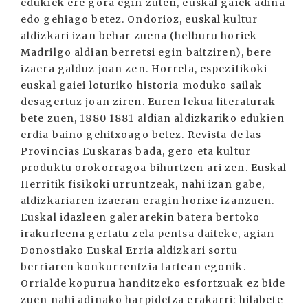
edukiek ere gora egin zuten, euskal gaiek adina
edo gehiago betez. Ondorioz, euskal kultur
aldizkari izan behar zuena (helburu horiek
Madrilgo aldian berretsi egin baitziren), bere
izaera galduz joan zen. Horrela, espezifikoki
euskal gaiei loturiko historia moduko sailak
desagertuz joan ziren. Euren lekua literaturak
bete zuen, 1880 1881 aldian aldizkariko edukien
erdia baino gehitxoago betez. Revista de las
Provincias Euskaras bada, gero eta kultur
produktu orokorragoa bihurtzen ari zen. Euskal
Herritik fisikoki urruntzeak, nahi izan gabe,
aldizkariaren izaeran eragin horixe izanzuen.
Euskal idazleen galerarekin batera bertoko
irakurleena gertatu zela pentsa daiteke, agian
Donostiako Euskal Erria aldizkari sortu
berriaren konkurrentzia tartean egonik.
Orrialde kopurua handitzeko esfortzuak ez bide
zuen nahi adinako harpidetza erakarri: hilabete