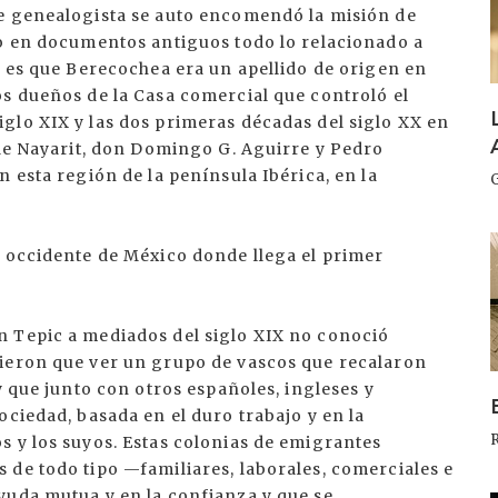
de genealogista se auto encomendó la misión de
do en documentos antiguos todo lo relacionado a
a es que Berecochea era un apellido de origen en
os dueños de la Casa comercial que controló el
glo XIX y las dos primeras décadas del siglo XX en
 de Nayarit, don Domingo G. Aguirre y Pedro
 esta región de la península Ibérica, en la
I
l occidente de México donde llega el primer
n Tepic a mediados del siglo XIX no conoció
vieron que ver un grupo de vascos que recalaron
y que junto con otros españoles, ingleses y
ociedad, basada en el duro trabajo y en la
s y los suyos. Estas colonias de emigrantes
 de todo tipo —familiares, laborales, comerciales e
yuda mutua y en la confianza y que se