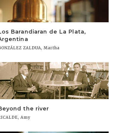
Los Barandiaran de La Plata,
Argentina
GONZÁLEZ ZALDUA, Martha
rakurri
Beyond the river
RICALDE, Amy