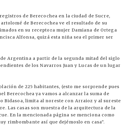
registros de Berecochea en la ciudad de Sucre,
Bartolomé de Berecochea ve el resultado de su
ximados en su receptora mujer Damiana de Ortega
cisca Alfonsa, quizá esta niña sea el primer ser
de Argentina a partir de la segunda mitad del siglo
cendientes de los Navarros Juan y Lucas de un lugar
blación de 225 habitantes, (esto me sorprende pues
uel Berecochea ya vamos a alcanzar la suma de
o Bidasoa, limita al noreste con Arraioz y al sureste
e. Las casas son muestra de la arquitectura de la
zcue. En la mencionada página se menciona como
muy rimbombante así que dejémoslo en casa”.