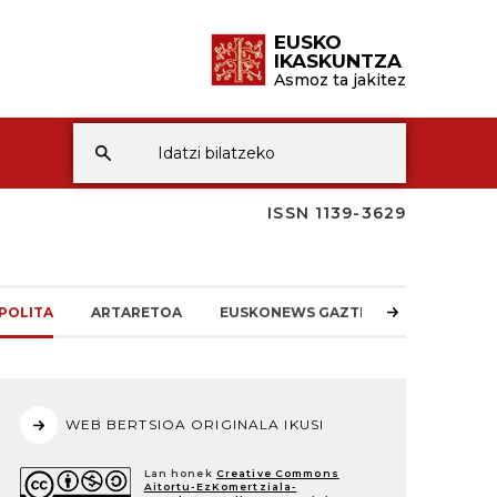
EUSKO
IKASKUNTZA
Asmoz ta jakitez
ISSN 1139-3629
POLITA
ARTARETOA
EUSKONEWS GAZTEA
WEB BERTSIOA ORIGINALA IKUSI
Lan honek
Creative Commons
Aitortu-EzKomertziala-