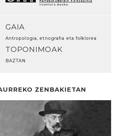
PartekatuBerdin 3.0 Espainia
lizentzia dauka.
GAIA
Antropologia, etnografia eta folklorea
TOPONIMOAK
BAZTAN
AURREKO ZENBAKIETAN
rakurri