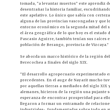
tomada, “a levantar muertos” este aprendiz 
desentrañar la historia familiar, escudriñan
este apelativo. Lo único que sabía con certez
alguna de las provincias vascongadas y que l
entorno económico en la segunda mitad del si
el área geográfica de lo que hoy es el estado
Pascasio Aguirre, también tenían sus raíces en
población de Berango, provincia de Vizcaya.”
Se aborda un marco histórico de la región de
Berecochea a finales del siglo XIX.
“El desarrollo agropecuario experimentado e
precedentes. En el auge de Nayarit mucho tu
por aquellas tierras a mediados del siglo XIX 
alemanes, hicieron de la región una pujante s
esperanza de encontrar prosperidad para ello
llegaron a formar un entramado de relaciones
industriales-, fundamentadas sobre todo en a