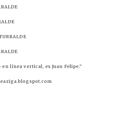
URRALDE
RALDE
YTURRALDE
URRALDE
n línea vertical, es Juan Felipe.”
xeaziga.blogspot.com