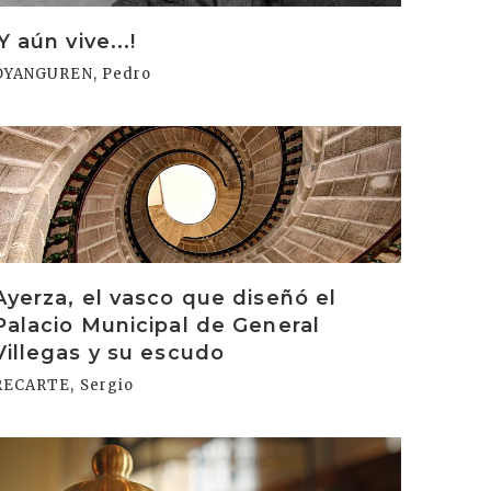
¡Y aún vive...!
OYANGUREN, Pedro
rakurri
Ayerza, el vasco que diseñó el
Palacio Municipal de General
Villegas y su escudo
RECARTE, Sergio
rakurri