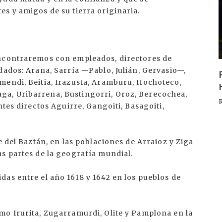
I
s y amigos de su tierra originaria.
encontraremos con empleados, directores de
dados: Arana, Sarría —Pablo, Julián, Gervasio—,
mendi, Beitia, Irazusta, Aramburu, Hochoteco,
a, Uribarrena, Bustingorri, Oroz, Berecochea,
ntes directos Aguirre, Gangoiti, Basagoiti,
e del Baztán, en las poblaciones de Arraioz y Ziga
s partes de la geografía mundial.
as entre el año 1618 y 1642 en los pueblos de
mo Irurita, Zugarramurdi, Olite y Pamplona en la