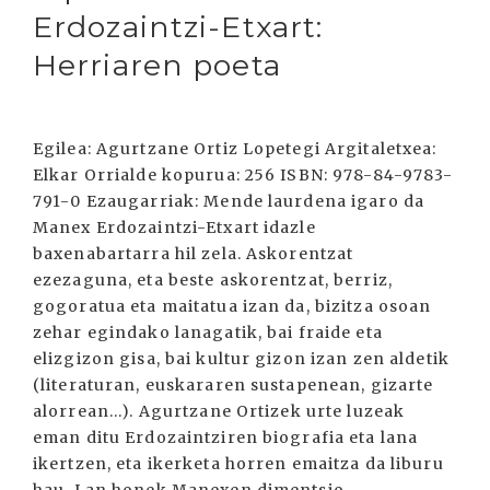
Erdozaintzi-Etxart:
Herriaren poeta
Egilea: Agurtzane Ortiz Lopetegi Argitaletxea:
Elkar Orrialde kopurua: 256 ISBN: 978-84-9783-
791-0 Ezaugarriak: Mende laurdena igaro da
Manex Erdozaintzi-Etxart idazle
baxenabartarra hil zela. Askorentzat
ezezaguna, eta beste askorentzat, berriz,
gogoratua eta maitatua izan da, bizitza osoan
zehar egindako lanagatik, bai fraide eta
elizgizon gisa, bai kultur gizon izan zen aldetik
(literaturan, euskararen sustapenean, gizarte
alorrean...). Agurtzane Ortizek urte luzeak
eman ditu Erdozaintziren biografia eta lana
ikertzen, eta ikerketa horren emaitza da liburu