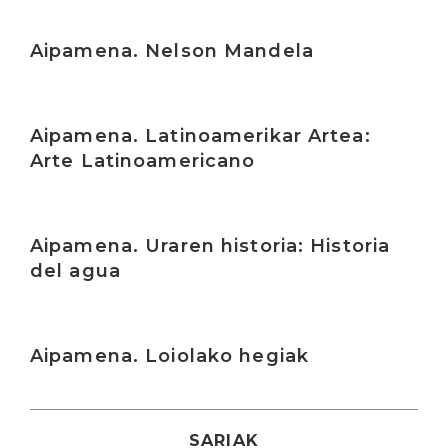
Irakurri
Aipamena. Nelson Mandela
Irakurri
Aipamena. Latinoamerikar Artea:
Arte Latinoamericano
Irakurri
Aipamena. Uraren historia: Historia
del agua
Irakurri
Aipamena. Loiolako hegiak
SARIAK