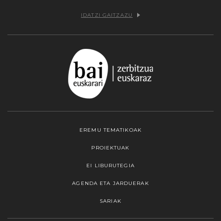
IDATZI GAITZAZU
EREMU TEMATIKOAK
PROIEKTUAK
EI LIBURUTEGIA
AGENDA ETA JARDUERAK
SARIAK