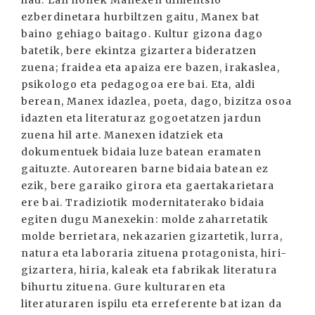
hau. Lan honek Manexen dimentsio
ezberdinetara hurbiltzen gaitu, Manex bat
baino gehiago baitago. Kultur gizona dago
batetik, bere ekintza gizartera bideratzen
zuena; fraidea eta apaiza ere bazen, irakaslea,
psikologo eta pedagogoa ere bai. Eta, aldi
berean, Manex idazlea, poeta, dago, bizitza osoa
idazten eta literaturaz gogoetatzen jardun
zuena hil arte. Manexen idatziek eta
dokumentuek bidaia luze batean eramaten
gaituzte. Autorearen barne bidaia batean ez
ezik, bere garaiko girora eta gaertakarietara
ere bai. Tradiziotik modernitaterako bidaia
egiten dugu Manexekin: molde zaharretatik
molde berrietara, nekazarien gizartetik, lurra,
natura eta laboraria zituena protagonista, hiri-
gizartera, hiria, kaleak eta fabrikak literatura
bihurtu zituena. Gure kulturaren eta
literaturaren ispilu eta erreferente bat izan da