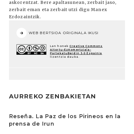
askorentzat. Bere apaltasunean, zerbait jaso,
zerbait eman eta zerbait utzi digu Manex
Erdozaintzik.
WEB BERTSIOA ORIGINALA IKUSI
Lan honek
Creative Commons
Aitortu-EzKomertziala-
PartekatuBerdin 3.0 Espainia
lizentzia dauka.
AURREKO ZENBAKIETAN
Irakurri
Reseña. La Paz de los Pirineos en la
prensa de Irun