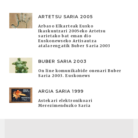
ARTETSU SARIA 2005
Arbaso Elkarteak Eusko
Ikaskuntzari 2005eko Artetsu
sarietako bat eman dio
Euskonewseko Artisautza
atalarengatik Buber Saria 2003
BUBER SARIA 2003
On line komunikabide onenari Buber
Saria 2003. Euskonews
ARGIA SARIA 1999
Astekari elektronikoari
Merezimenduzko Saria